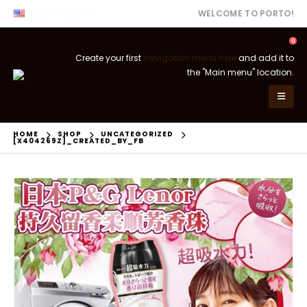
ENG
USD
WELCOME TO PORTO!
0
Create your first
navigation menu here
and add it to
the "Main menu" location.
HOME
SHOP
UNCATEGORIZED
[X404269Z]_CREATED_BY_FB