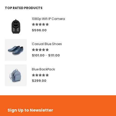
TOP RATED PRODUCTS
1080p Wifi IP Camera
5.00
out of 5
$
596.00
Casual Blue Shoes
5.00
out of 5
$
101.00
$
111.00
–
Blue BackPack
5.00
out of 5
$
299.00
Sign Up to Newsletter