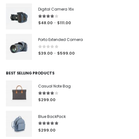
Digital Camera 16x
4.00
out of 5
$
48.00
$
111.00
–
Porto Extended Camera
0
out of 5
$
39.00
$
599.00
–
BEST SELLING PRODUCTS
Casual Note Bag
4.00
out of 5
$
299.00
Blue BackPack
5.00
out of 5
$
299.00