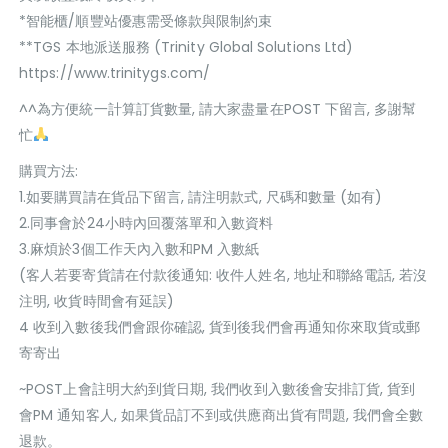
*智能櫃/順豐站優惠需受條款與限制約束
**TGS 本地派送服務 (Trinity Global Solutions Ltd)
https://www.trinitygs.com/
^^為方便統一計算訂貨數量, 請大家盡量在POST 下留言, 多謝幫
忙
購買方法:
1.如要購買請在貨品下留言, 請注明款式, 尺碼和數量 (如有)
2.同事會於24小時內回覆落單和入數資料
3.麻煩於3個工作天內入數和PM 入數紙
(客人若要寄貨請在付款後通知: 收件人姓名, 地址和聯絡電話, 若沒
注明, 收貨時間會有延誤)
4 收到入數後我們會跟你確認, 貨到後我們會再通知你來取貨或郵
寄寄出
~POST上會註明大約到貨日期, 我們收到入數後會安排訂貨, 貨到
會PM 通知客人, 如果貨品訂不到或供應商出貨有問題, 我們會全數
退款。