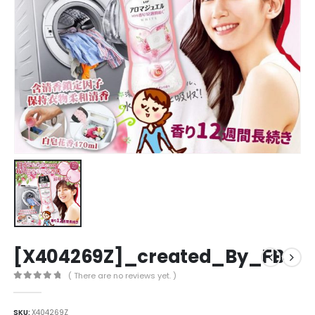
[X404269Z]_created_By_FB
( There are no reviews yet. )
0
out of 5
SKU:
X404269Z