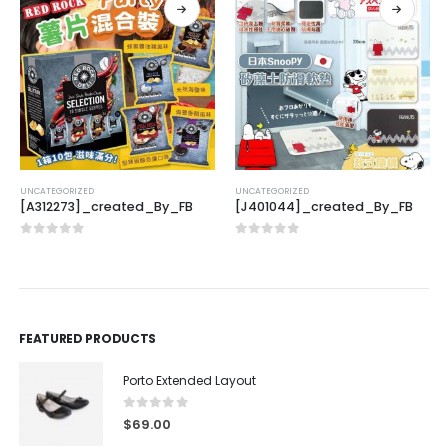
UNCATEGORIZED
UNCATEGORIZED
[A312273]_created_By_FB
[J401044]_created_By_FB
0
out of 5
0
out of 5
FEATURED PRODUCTS
Porto Extended Layout
0
out of 5
$
69.00