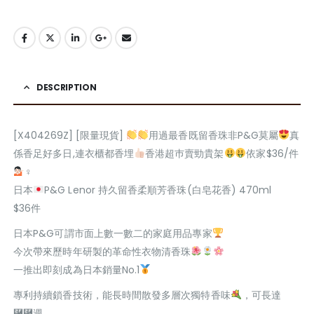
DESCRIPTION
[X404269Z] [限量現貨]
用過最香既留香珠非P&G莫屬
真
係香足好多日,連衣櫃都香埋
香港超巿賣勁貴架
依家$36/件
‍♀
日本
P&G Lenor 持久留香柔順芳香珠(白皂花香) 470ml
$36件
日本P&G可謂市面上數一數二的家庭用品專家
今次帶來歷時年研製的革命性衣物清香珠
一推出即刻成為日本銷量No.1
專利持續鎖香技術，能長時間散發多層次獨特香味
，可長達
⿡⿢週