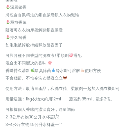
深層鎖香
將包含香氛精油的鎖香膠囊鎖入衣物纖維
釋放香氣
隨著每次衣物摩擦解開鎖香膠囊
持久留香
如泡泡破掉般持續釋放留香因子
可與各種不同香型的洗衣液/柔順劑
搭配
混合出不同層次的香味
香味持久清新
除臭除菌
冷水即可溶解
使用方便
不會殘留、不怕令洗衣槽癡立立
使用方法：取適量產品，和洗衣精、柔軟劑一起加入洗衣機即可
用量建議：1kg衣物大約用12ml，一瓶蓋約85ml，最多2倍。
可根據個人香味的濃淡喜好，適量調節
2~3公斤衣物30公升水杯蓋1/3
3~4公斤衣物45公升水杯蓋一半