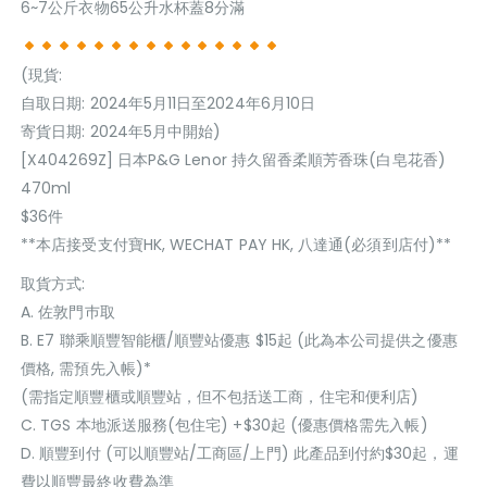
6~7公斤衣物65公升水杯蓋8分滿
(現貨:
自取日期: 2024年5月11日至2024年6月10日
寄貨日期: 2024年5月中開始)
[X404269Z] 日本P&G Lenor 持久留香柔順芳香珠(白皂花香)
470ml
$36件
**本店接受支付寶HK, WECHAT PAY HK, 八達通(必須到店付)**
取貨方式:
A. 佐敦門巿取
B. E7 聯乘順豐智能櫃/順豐站優惠 $15起 (此為本公司提供之優惠
價格, 需預先入帳)*
(需指定順豐櫃或順豐站，但不包括送工商，住宅和便利店)
C. TGS 本地派送服務(包住宅) +$30起 (優惠價格需先入帳)
D. 順豐到付 (可以順豐站/工商區/上門) 此產品到付約$30起，運
費以順豐最終收費為準