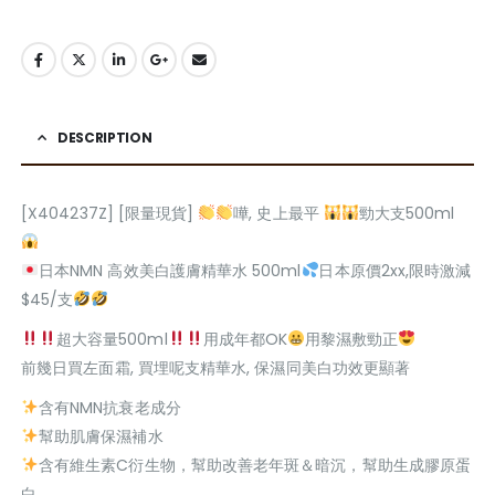
DESCRIPTION
[X404237Z] [限量現貨]
嘩, 史上最平
勁大支500ml
日本NMN 高效美白護膚精華水 500ml
日本原價2xx,限時激減
$45/支
超大容量500ml
用成年都OK
用黎濕敷勁正
前幾日買左面霜, 買埋呢支精華水, 保濕同美白功效更顯著
含有NMN抗衰老成分
幫助肌膚保濕補水
含有維生素C衍生物，幫助改善老年斑＆暗沉，幫助生成膠原蛋
白