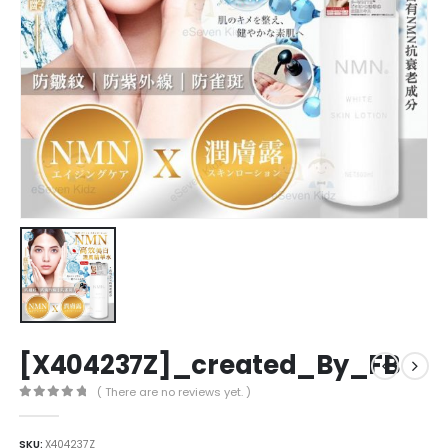
[X404237Z]_created_By_FB
( There are no reviews yet. )
0
out of 5
SKU:
X404237Z