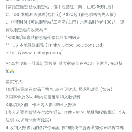
(需指定順豐櫃或順豐站，但不包括送工商，住宅和便利店)
C. TGS 本地派送服務(包住宅) +$30起 (優惠價格需先入帳)
D. 順豐到付 (可以順豐站/工商區/上門) 此產品到付約$30起，運
費以順豐最終收費為準
*智能櫃/順豐站優惠需受條款與限制約束
**TGS 本地派送服務 (Trinity Global Solutions Ltd)
https://www.trinitygs.com/
^^為方便統一計算訂貨數量, 請大家盡量在POST 下留言, 多謝幫
忙
購買方法:
1.如要購買請在貨品下留言, 請注明款式, 尺碼和數量 (如有)
2.同事會於24小時內回覆落單和入數資料
3.麻煩於3個工作天內入數和PM 入數紙
(客人若要寄貨請在付款後通知: 收件人姓名, 地址和聯絡電話, 若沒
注明, 收貨時間會有延誤)
4 收到入數後我們會跟你確認, 貨到後我們會再通知你來取貨或郵