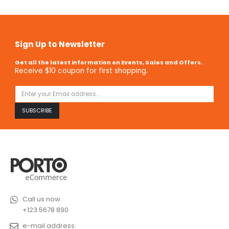
Sign Up to Newsletter
Get all the latest information on Events, Sales and Offers.
Receive $10 coupon for first shopping.
Call us now:
+123 5678 890
e-mail address: