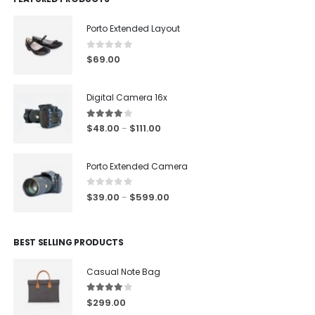
Porto Extended Layout
0
out of 5
$
69.00
Digital Camera 16x
4.00
out of 5
$
48.00
$
111.00
–
Porto Extended Camera
0
out of 5
$
39.00
$
599.00
–
BEST SELLING PRODUCTS
Casual Note Bag
4.00
out of 5
$
299.00