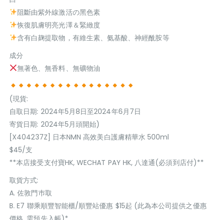
阻斷由紫外線激活の黑色素
恢復肌膚明亮光澤＆緊緻度
含有白麹提取物，有維生素、氨基酸、神經酰胺等
成分
無著色、無香料、無礦物油
(現貨:
自取日期: 2024年5月8日至2024年6月7日
寄貨日期: 2024年5月頭開始)
[X404237Z] 日本NMN 高效美白護膚精華水 500ml
$45/支
**本店接受支付寶HK, WECHAT PAY HK, 八達通(必須到店付)**
取貨方式:
A. 佐敦門巿取
B. E7 聯乘順豐智能櫃/順豐站優惠 $15起 (此為本公司提供之優惠
價格, 需預先入帳)*