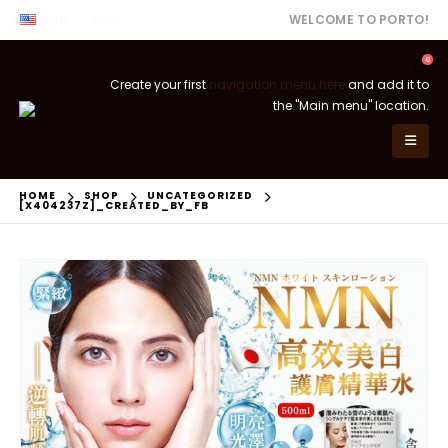
ENG
USD
WELCOME TO PORTO!
0
Create your first
navigation menu here
and add it to
the "Main menu" location.
HOME
SHOP
UNCATEGORIZED
[X404237Z]_CREATED_BY_FB