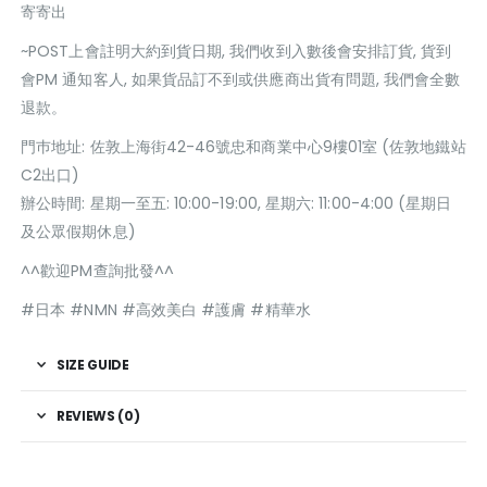
寄寄出
~POST上會註明大約到貨日期, 我們收到入數後會安排訂貨, 貨到
會PM 通知客人, 如果貨品訂不到或供應商出貨有問題, 我們會全數
退款。
門巿地址: 佐敦上海街42-46號忠和商業中心9樓01室 (佐敦地鐵站
C2出口)
辦公時間: 星期一至五: 10:00-19:00, 星期六: 11:00-4:00 (星期日
及公眾假期休息)
^^歡迎PM查詢批發^^
#日本 #NMN #高效美白 #護膚 #精華水
SIZE GUIDE
REVIEWS (0)