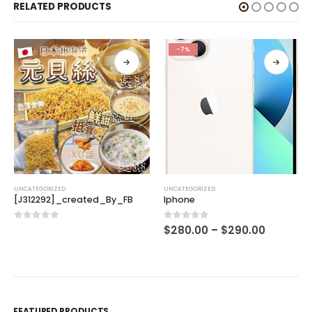
RELATED PRODUCTS
-7%
UNCATEGORIZED
UNCATEGORIZED
[J312292]_created_By_FB
Iphone
0
out of 5
0
out of 5
$
280.00
–
$
290.00
FEATURED PRODUCTS