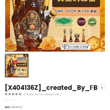
[X404136Z]_created_By_FB
( There are no reviews yet. )
0
out of 5
SKU:
X404136Z