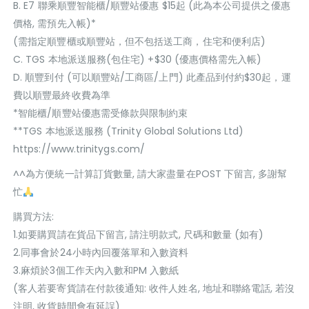
B. E7 聯乘順豐智能櫃/順豐站優惠 $15起 (此為本公司提供之優惠
價格, 需預先入帳)*
(需指定順豐櫃或順豐站，但不包括送工商，住宅和便利店)
C. TGS 本地派送服務(包住宅) +$30 (優惠價格需先入帳)
D. 順豐到付 (可以順豐站/工商區/上門) 此產品到付約$30起，運
費以順豐最終收費為準
*智能櫃/順豐站優惠需受條款與限制約束
**TGS 本地派送服務 (Trinity Global Solutions Ltd)
https://www.trinitygs.com/
^^為方便統一計算訂貨數量, 請大家盡量在POST 下留言, 多謝幫
忙
購買方法:
1.如要購買請在貨品下留言, 請注明款式, 尺碼和數量 (如有)
2.同事會於24小時內回覆落單和入數資料
3.麻煩於3個工作天內入數和PM 入數紙
(客人若要寄貨請在付款後通知: 收件人姓名, 地址和聯絡電話, 若沒
注明, 收貨時間會有延誤)