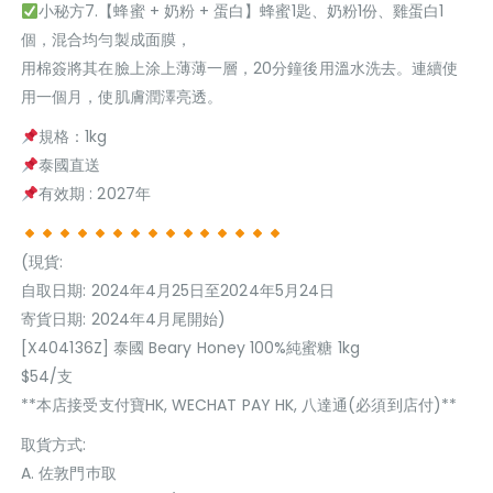
小秘方7.【蜂蜜 + 奶粉 + 蛋白】蜂蜜1匙、奶粉1份、雞蛋白1
個，混合均勻製成面膜，
用棉簽將其在臉上涂上薄薄一層，20分鐘後用溫水洗去。連續使
用一個月，使肌膚潤澤亮透。
規格：1kg
泰國直送
有效期 : 2027年
(現貨:
自取日期: 2024年4月25日至2024年5月24日
寄貨日期: 2024年4月尾開始)
[X404136Z] 泰國 Beary Honey 100%純蜜糖 1kg
$54/支
**本店接受支付寶HK, WECHAT PAY HK, 八達通(必須到店付)**
取貨方式:
A. 佐敦門巿取