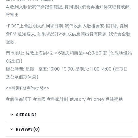
4 收到入數後我們會跟你確認, 貨到後我們會再通知你來取貨或郵
寄寄出
~POST上會註明大約到貨日期, 我們收到入數後會安排訂貨, 貨到
會PM 通知客人, 如果貨品訂不到或供應商出貨有問題, 我們會全數
退款。
門巿地址: 佐敦上海街42-46號忠和商業中心9樓01室 (佐敦地鐵站
C2出口)
辦公時間: 星期一至五: 10:00-19:00, 星期六: 11:00-4:00 (星期日
及公眾假期休息)
^^歡迎PM查詢批發^^
#個個都話正 #泰國 #皇家計劃 #Beary #Honey #純蜜糖
SIZE GUIDE
REVIEWS (0)