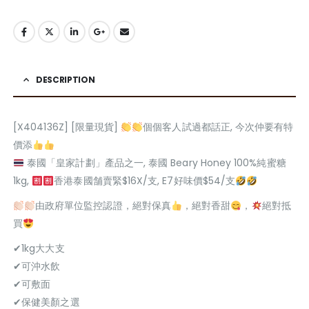
DESCRIPTION
[X404136Z] [限量現貨]
個個客人試過都話正, 今次仲要有特
價添
泰國「皇家計劃」產品之一, 泰國 Beary Honey 100%純蜜糖
1kg,
香港泰國舗賣緊$16X/支, E7好味價$54/支
由政府單位監控認證，絕對保真
，絕對香甜
，
絕對抵
買
✔1kg大大支
✔可沖水飲
✔可敷面
✔保健美顏之選