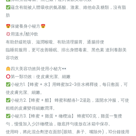
蘊含有能被人體吸收的氨基酸、激素、維他命及糖類，沒有脂
肪
保健養身小秘方
用溫水/醋沖飲
有助舒緩乾咳、滋潤喉嚨、有助清理腸胃、通腸排便
臨睡前服用，更可改善睡眠、排出身體毒素、黑色素 達到養顏美
容功效
四大美容功效與使用小秘方
第一類功效：使皮膚光潔、細嫩
小秘方1.【蜂蜜 + 水】用蜂蜜加2-3倍水稀釋後，每日敷面，可
使皮膚光潔、細嫩。
小秘方2.【蜂蜜 + 醋】 蜂蜜和醋各1-2湯匙，溫開水沖服，可使
粗糙的皮膚變得細嫩潤澤。
小秘方3.【蜂蜜 + 雞蛋 + 橄欖油】 蜂蜜100克，雞蛋一隻攪
勻，慢慢加入少許橄欖油，徹底拌勻後放在冰箱中保存。
使用時，將此混合劑塗在面部(眼睛、鼻子、嘴除外)，10分鐘後用