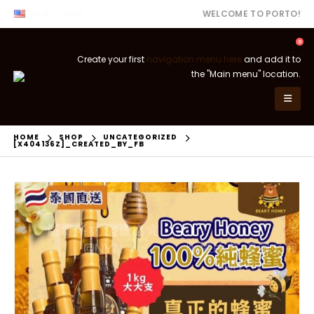
ENG
USD
WELCOME TO PORTO!
0
Create your first
navigation menu here
and add it to
the "Main menu" location.
HOME
SHOP
UNCATEGORIZED
[X404136Z]_CREATED_BY_FB