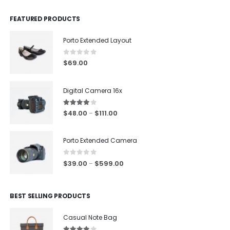
FEATURED PRODUCTS
Porto Extended Layout
0
out of 5
$
69.00
Digital Camera 16x
4.00
out of 5
$
48.00
$
111.00
–
Porto Extended Camera
0
out of 5
$
39.00
$
599.00
–
BEST SELLING PRODUCTS
Casual Note Bag