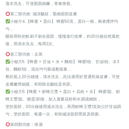
溫水洗去，可使顏面細嫩，青春煥發。
第二類功效: 減淡皺紋，緊緻面部皮膚
小秘方4.【蜂蜜 + 蛋白】 蜂蜜50克，蛋白一個，兩者攪拌均
勻，
睡前用幹的軟刷子刷在面部，慢慢進行按摩，約30分鐘自然風乾
後，用清水洗去，每周2次。
第三類功效：去斑
小秘方5.【蜂蜜 + 甘油 + 水 + 麵粉】 蜂蜜1份、甘油1份、水3
份、麵粉1份，混合均勻製成敷面膏，
敷於面上20分鐘後，清水洗去，此法適用於普通乾燥皮膚，可使
皮膚嫩滑細膩，有助除去皺紋及色斑。
小秘方6【蜂蜜 + 鮮蜂王漿 + 蛋白 + 花粉 + 水】 蜂蜜1匙、鮮
蜂王漿1匙、雞蛋清1個，加入適量花粉和水調成糊狀，
塗於面部，30分鐘後用溫水洗去，再用鮮蜂王漿1克加少許甘油調
勻，塗於面部，每週一次，有助減淡面部黑斑及暗瘡。
第四類功效：保濕