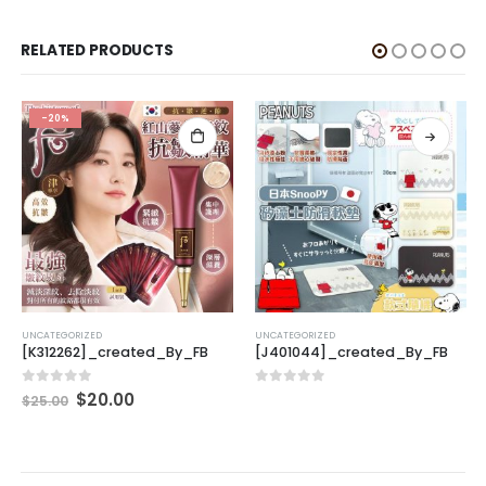
RELATED PRODUCTS
-20%
UNCATEGORIZED
UNCATEGORIZED
[K312262]_created_By_FB
[J401044]_created_By_FB
0
out of 5
0
out of 5
$
20.00
$
25.00