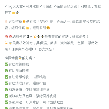
✔1kg大大支✔可沖水飲✔可敷面 ✔保健美顏之選！別猶豫，買就
行了
這款蜜糖
是泰國「皇家計劃」產品之一, 由政府單位監控認
證，絕對保真
，絕對香甜
絕對便宜
✔
營養豐富的蜜糖，好處多多！
美容功效神奇，具保濕、嫩膚、減淡皺紋、色斑，緊緻效
果！使你內外都咁FIT, 容光煥發！
泰國蜂蜜
的好處：
有助改善睡眠
有助預防暗瘡
有助舒緩乾咳、滋潤喉嚨
有助清理腸胃、通腸排便
補濕嫩膚，使肌膚潤澤亮透
減淡皺紋及色斑，緊緻面部皮膚
多種用途：可沖水飲、可作面膜敷面
排出身體毒素、黑色素，達到養顏美容功效