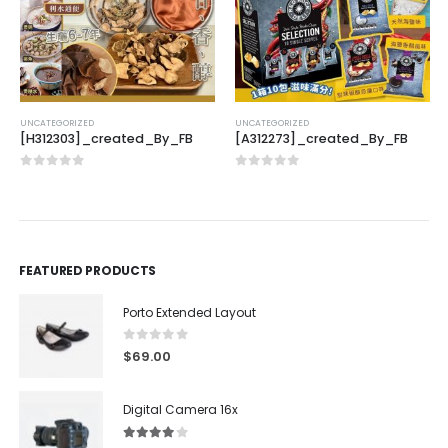
UNCATEGORIZED
UNCATEGORIZED
[H312303]_created_By_FB
[A312273]_created_By_FB
0
out of 5
0
out of 5
FEATURED PRODUCTS
Porto Extended Layout
0
out of 5
$
69.00
Digital Camera 16x