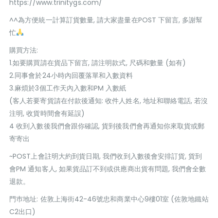
https://www.trinitygs.com/
^^為方便統一計算訂貨數量, 請大家盡量在POST 下留言, 多謝幫
忙
購買方法:
1.如要購買請在貨品下留言, 請注明款式, 尺碼和數量 (如有)
2.同事會於24小時內回覆落單和入數資料
3.麻煩於3個工作天內入數和PM 入數紙
(客人若要寄貨請在付款後通知: 收件人姓名, 地址和聯絡電話, 若沒
注明, 收貨時間會有延誤)
4 收到入數後我們會跟你確認, 貨到後我們會再通知你來取貨或郵
寄寄出
~POST上會註明大約到貨日期, 我們收到入數後會安排訂貨, 貨到
會PM 通知客人, 如果貨品訂不到或供應商出貨有問題, 我們會全數
退款。
門巿地址: 佐敦上海街42-46號忠和商業中心9樓01室 (佐敦地鐵站
C2出口)