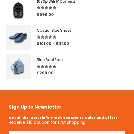
1080p Wifi IP Camera
5.00
out of 5
$
596.00
Casual Blue Shoes
5.00
out of 5
$
101.00
$
111.00
–
Blue BackPack
5.00
out of 5
$
299.00
Sign Up to Newsletter
Get all the latest information on Events, Sales and Offers.
Receive $10 coupon for first shopping.