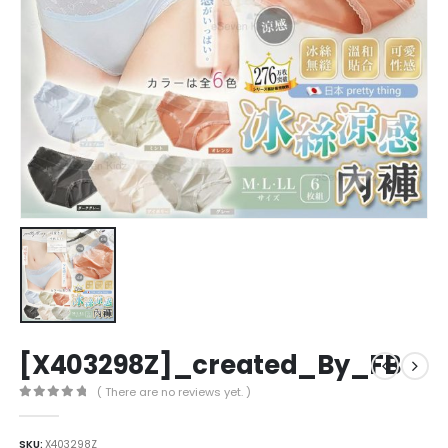
[X403298Z]_created_By_FB
( There are no reviews yet. )
0
out of 5
SKU:
X403298Z