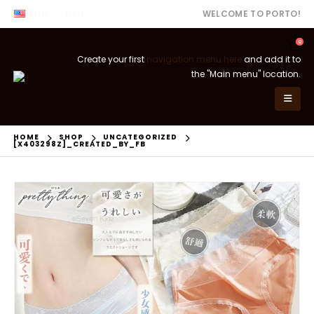
ENG
USD
WELCOME TO PORTO!
0
Create your first
navigation menu here
and add it to
the "Main menu" location.
HOME
SHOP
UNCATEGORIZED
[X403298Z]_CREATED_BY_FB