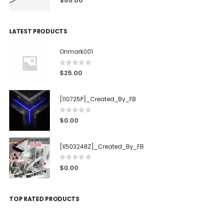
$
55.00
LATEST PRODUCTS
Onmark001
0
out of 5
$
25.00
[110725P]_Created_By_FB
0
out of 5
$
0.00
[X503248Z]_Created_By_FB
0
out of 5
$
0.00
TOP RATED PRODUCTS