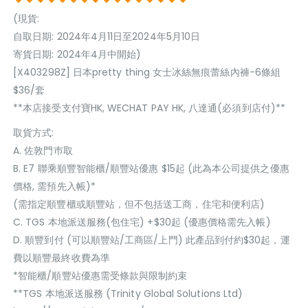
(現貨:
自取日期: 2024年4月11日至2024年5月10日
寄貨日期: 2024年4月中開始)
[X403298Z] 日本pretty thing 女士冰絲無痕蕾絲內褲-6條組
$36/套
**本店接受支付寶HK, WECHAT PAY HK, 八達通(必須到店付)**
取貨方式:
A. 佐敦門巿取
B. E7 聯乘順豐智能櫃/順豐站優惠 $15起 (此為本公司提供之優惠
價格, 需預先入帳)*
(需指定順豐櫃或順豐站，但不包括送工商，住宅和便利店)
C. TGS 本地派送服務(包住宅) +$30起 (優惠價格需先入帳)
D. 順豐到付 (可以順豐站/工商區/上門) 此產品到付約$30起，運
費以順豐最終收費為準
*智能櫃/順豐站優惠需受條款與限制約束
**TGS 本地派送服務 (Trinity Global Solutions Ltd)