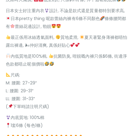
日本女士好注重內衣
設計, 不論是款式還是質量都特別要求高,
日本pretty thing 呢款蕾絲內褲有6條不同顏色
條條腰間都
有
蕾絲花邊設計, 勁靚
最正係用冰絲透氣面料,
質地柔滑,
夏天著緊身薄褲都唔怕
露出褲邊, 🌬仲好清爽, 真係好貼心
內低質地是100%棉,
抗菌防臭, 咁靚嘅內褲只係$6條, 街邊淨
色款都唔止呢個價啦
尺碼:
M: 腰圍: 27-29″
L: 腰圍: 29-31″
LL: 腰圍: 31-33″
(
下單時請注明尺碼)
內底質地: 100%棉
1套6條 (每色1條)