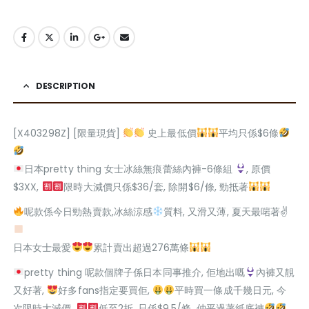
DESCRIPTION
[X403298Z] [限量現貨]
史上最低價
平均只係$6條
日本pretty thing 女士冰絲無痕蕾絲內褲-6條組
, 原價
$3XX,
限時大減價只係$36/套, 除開$6/條, 勁抵著
呢款係今日勁熱賣款,冰絲涼感
質料, 又滑又薄, 夏天最啱著✌
日本女士最愛
累計賣出超過276萬條
pretty thing 呢款個牌子係日本同事推介, 佢地出嘅
內褲又靚
又好著,
好多fans指定要買佢,
平時買一條成千幾日元, 今
次限時大減價,
低至2折, 只係$9.5/條, 仲平過著紙底褲