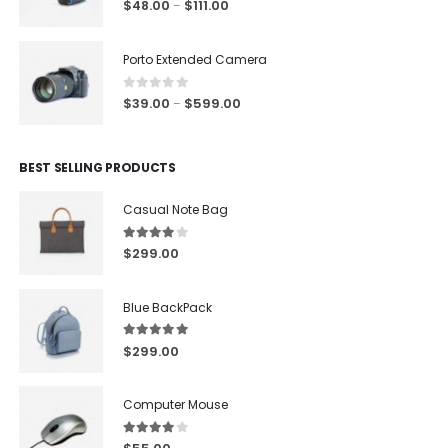
4.00
out of 5
$
48.00
$
111.00
–
Porto Extended Camera
0
out of 5
$
39.00
$
599.00
–
BEST SELLING PRODUCTS
Casual Note Bag
4.00
out of 5
$
299.00
Blue BackPack
5.00
out of 5
$
299.00
Computer Mouse
4.00
out of 5