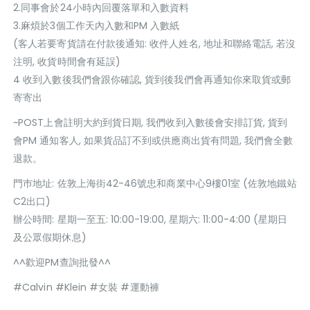
2.同事會於24小時內回覆落單和入數資料
3.麻煩於3個工作天內入數和PM 入數紙
(客人若要寄貨請在付款後通知: 收件人姓名, 地址和聯絡電話, 若沒
注明, 收貨時間會有延誤)
4 收到入數後我們會跟你確認, 貨到後我們會再通知你來取貨或郵
寄寄出
~POST上會註明大約到貨日期, 我們收到入數後會安排訂貨, 貨到
會PM 通知客人, 如果貨品訂不到或供應商出貨有問題, 我們會全數
退款。
門巿地址: 佐敦上海街42-46號忠和商業中心9樓01室 (佐敦地鐵站
C2出口)
辦公時間: 星期一至五: 10:00-19:00, 星期六: 11:00-4:00 (星期日
及公眾假期休息)
^^歡迎PM查詢批發^^
#Calvin #Klein #女裝 #運動褲