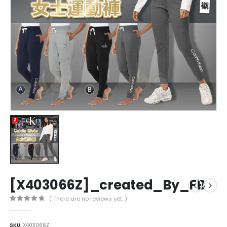
[X403066Z]_created_By_FB
( There are no reviews yet. )
0
out of 5
SKU:
X403066Z