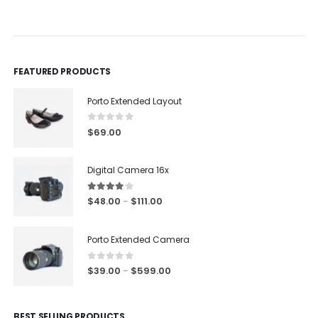
0
out of 5
0
out of 5
FEATURED PRODUCTS
Porto Extended Layout
0
out of 5
$
69.00
Digital Camera 16x
4.00
out of 5
$
48.00
$
111.00
–
Porto Extended Camera
0
out of 5
$
39.00
$
599.00
–
BEST SELLING PRODUCTS