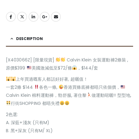
DESCRIPTION
[X403066Z] [限量現貨]
Calvin Klein 女裝運動褲2條裝 ,
原價$399
美國激減低至$72/條
，$144/套
上年買過嘅客人都話好好著, 超曬值！
一套2條 $144
各色一條,
香港買條底褲都唔只依個價，
Calvin Klein 棉料運動褲，勁舒服, 著住黎
做運動啱曬!! 型型地,
行街SHOPPING 都唔失禮
2色選:
A. 深藍+淺灰 (只有M)
B. 黑+深灰 (只有M/ XL)