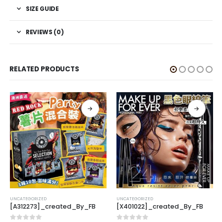
SIZE GUIDE
REVIEWS (0)
RELATED PRODUCTS
UNCATEGORIZED
UNCATEGORIZED
[A312273]_created_By_FB
[X401022]_created_By_FB