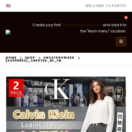
ENG
USD
WELCOME TO PORTO!
0
Create your first
navigation menu here
and add it to
the "Main menu" location.
HOME
SHOP
UNCATEGORIZED
[X403066Z]_CREATED_BY_FB