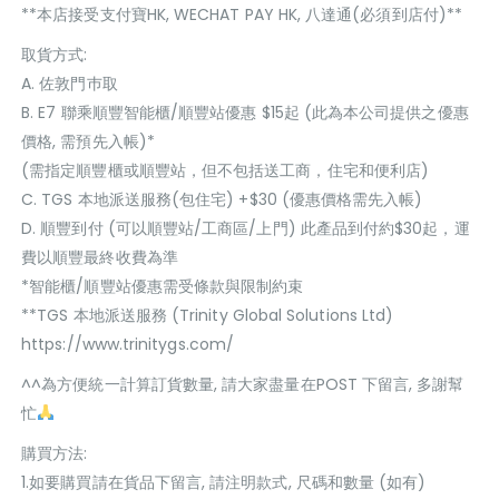
**本店接受支付寶HK, WECHAT PAY HK, 八達通(必須到店付)**
取貨方式:
A. 佐敦門巿取
B. E7 聯乘順豐智能櫃/順豐站優惠 $15起 (此為本公司提供之優惠
價格, 需預先入帳)*
(需指定順豐櫃或順豐站，但不包括送工商，住宅和便利店)
C. TGS 本地派送服務(包住宅) +$30 (優惠價格需先入帳)
D. 順豐到付 (可以順豐站/工商區/上門) 此產品到付約$30起，運
費以順豐最終收費為準
*智能櫃/順豐站優惠需受條款與限制約束
**TGS 本地派送服務 (Trinity Global Solutions Ltd)
https://www.trinitygs.com/
^^為方便統一計算訂貨數量, 請大家盡量在POST 下留言, 多謝幫
忙
購買方法:
1.如要購買請在貨品下留言, 請注明款式, 尺碼和數量 (如有)