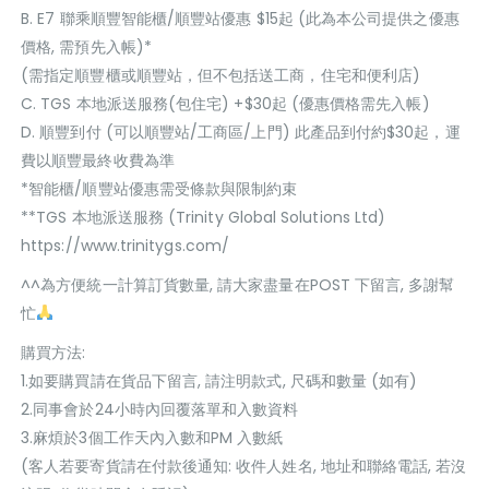
B. E7 聯乘順豐智能櫃/順豐站優惠 $15起 (此為本公司提供之優惠
價格, 需預先入帳)*
(需指定順豐櫃或順豐站，但不包括送工商，住宅和便利店)
C. TGS 本地派送服務(包住宅) +$30起 (優惠價格需先入帳)
D. 順豐到付 (可以順豐站/工商區/上門) 此產品到付約$30起，運
費以順豐最終收費為準
*智能櫃/順豐站優惠需受條款與限制約束
**TGS 本地派送服務 (Trinity Global Solutions Ltd)
https://www.trinitygs.com/
^^為方便統一計算訂貨數量, 請大家盡量在POST 下留言, 多謝幫
忙
購買方法:
1.如要購買請在貨品下留言, 請注明款式, 尺碼和數量 (如有)
2.同事會於24小時內回覆落單和入數資料
3.麻煩於3個工作天內入數和PM 入數紙
(客人若要寄貨請在付款後通知: 收件人姓名, 地址和聯絡電話, 若沒