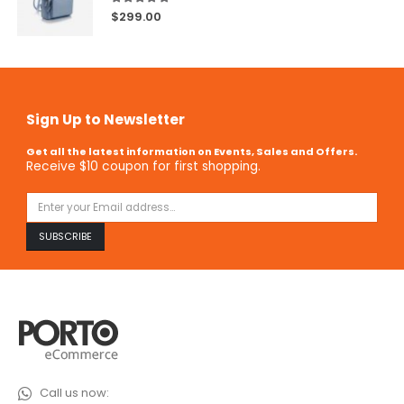
5.00
out of 5
$
299.00
Sign Up to Newsletter
Get all the latest information on Events, Sales and Offers.
Receive $10 coupon for first shopping.
Call us now: