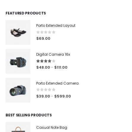
FEATURED PRODUCTS
Porto Extended Layout
0
out of 5
$
69.00
Digital Camera 16x
4.00
out of 5
$
48.00
$
111.00
–
Porto Extended Camera
0
out of 5
$
39.00
$
599.00
–
BEST SELLING PRODUCTS
Casual Note Bag