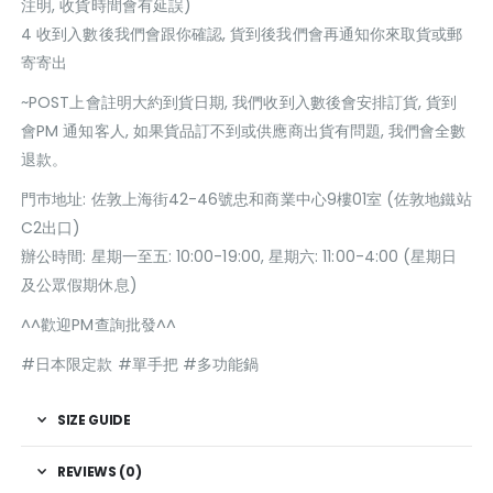
注明, 收貨時間會有延誤)
4 收到入數後我們會跟你確認, 貨到後我們會再通知你來取貨或郵
寄寄出
~POST上會註明大約到貨日期, 我們收到入數後會安排訂貨, 貨到
會PM 通知客人, 如果貨品訂不到或供應商出貨有問題, 我們會全數
退款。
門巿地址: 佐敦上海街42-46號忠和商業中心9樓01室 (佐敦地鐵站
C2出口)
辦公時間: 星期一至五: 10:00-19:00, 星期六: 11:00-4:00 (星期日
及公眾假期休息)
^^歡迎PM查詢批發^^
#日本限定款 #單手把 #多功能鍋
SIZE GUIDE
REVIEWS (0)