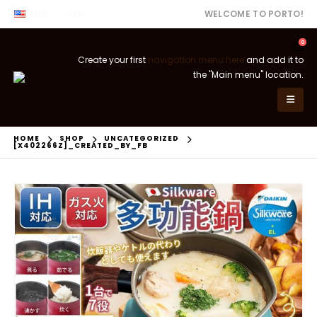
ENG
USD
WELCOME TO PORTO!
0
Create your first
navigation menu here
and add it to
the "Main menu" location.
HOME
SHOP
UNCATEGORIZED
[X402266Z]_CREATED_BY_FB