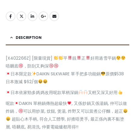
DESCRIPTION
[X402266Z] [限量現貨]
平
靚
正
好用過雪平鍋
唔黐底
，防刮又夠深
日本限定款
DAIKIN SILKWARE 單手把多功能鍋
原價$538
日本激減 $62/個
日本依家勁多媽媽改用呢款單柄深鍋
又輕又深又好用
呢款
DAIKIN 單柄鍋傳熱超級快
, 又係炒鍋又係湯鍋, 仲可以做
炸鍋，
可以用炒菜, 炆餸, 煲湯, 炸野又可以當煮公仔麵，超正
超貼心木手柄, 符合人工體學, 好揸唔燙手, 最正係內裏不黏塗
層, 唔黐底, 易清洗, 仲要電磁爐都用得!!