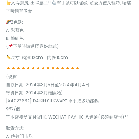
入得廚房, 出得廳堂!!
單手就可以攞起, 超級方便又輕巧, 啱曬
平時簡單煮食
2色選:
A. 彩藍色
B. 桃紅色
(
下單時請選擇喜好款式)
尺寸: 鍋深:12cm、内徑:15cm
(現貨:
自取日期: 2024年3月5日至2024年4月4日
寄貨日期: 2024年3月頭開始)
[X402266Z] DAIKIN SILKWARE 單手把多功能鍋
$62/個
**本店接受支付寶HK, WECHAT PAY HK, 八達通(必須到店付)**
取貨方式:
A. 佐敦門巿取