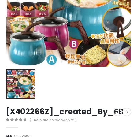
[X402266Z]_created_By_FB
( There are no reviews yet. )
0
out of 5
SKU:
X402266Z