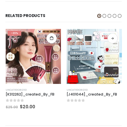
RELATED PRODUCTS
-20%
UNCATEGORIZED
UNCATEGORIZED
[K312262]_created_By_FB
[J401044]_created_By_FB
0
out of 5
0
out of 5
$
20.00
$
25.00