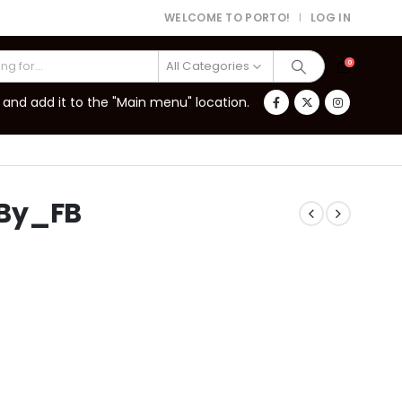
WELCOME TO PORTO!
LOG IN
|
All Categories
0
and add it to the "Main menu" location.
_By_FB