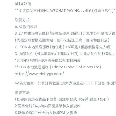
減$47/個
**本店接受支付寶HK, WECHAT PAY HK, 八達通(必須到店付)*
取貨方式:
A. 佐敦門巿取
B. E7 聯乘順豐智能櫃/順豐站優惠 $18起 (此為本公司提供之優
(需指定順豐櫃或順豐站，但不包括送工商，住宅和便利店)
C. TGS 本地派送服務(包住宅) +$30起 (優惠價格需先入帳)
D. 順豐到付 (可以順豐站/工商區/上門) 此產品到付約$30
*智能櫃/順豐站優惠需受條款與限制約束
**TGS 本地派送服務 (Trinity Global Solutions Ltd)
https://www.trinitygs.com/
^^為方便統一計算訂貨數量, 請大家盡量在POST 下留言, 多謝
購買方法:
1.如要購買請在貨品下留言, 請注明款式, 尺碼和數量 (如有)
2.同事會於24小時內回覆落單和入數資料
3.麻煩於3個工作天內入數和PM 入數紙