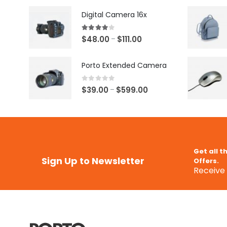
Digital Camera 16x
4.00
out of 5
$
48.00
$
111.00
–
Porto Extended Camera
0
out of 5
$
39.00
$
599.00
–
Get all t
Sign Up to Newsletter
Offers.
Receive 