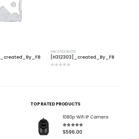
UNCATEGORIZED
UNCAT
]_created_By_FB
[H312303]_created_By_FB
[K31
0
out of 5
0
out
$
25.
TOP RATED PRODUCTS
1080p Wifi IP Camera
5.00
out of 5
$
596.00