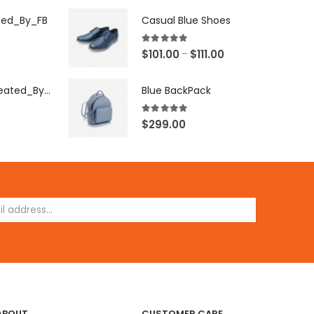
ted_By_FB
Casual Blue Shoes
5.00
out of 5
$
101.00
$
111.00
–
[X503248Z]_Created_By_FB
Blue BackPack
5.00
out of 5
$
299.00
ABOUT
CUSTOMER CARE