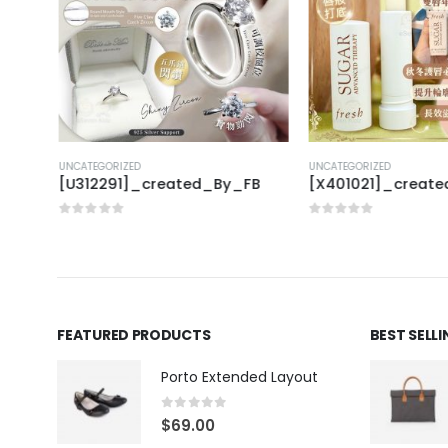
UNCATEGORIZED
UNCATEGORIZED
FB
[U312291]_created_By_FB
[X401021]_creat
0
out of 5
0
out of 5
FEATURED PRODUCTS
BEST SELL
Porto Extended Layout
0
out of 5
$
69.00