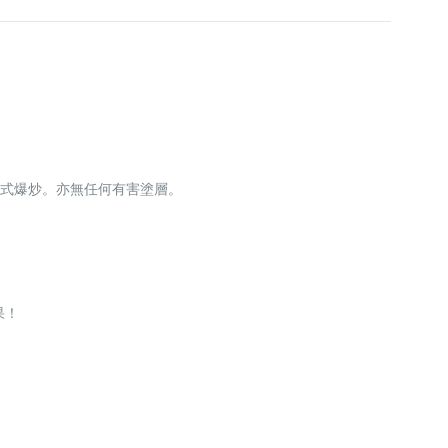
中式爆炒。亦無任何有害塗層。
果！