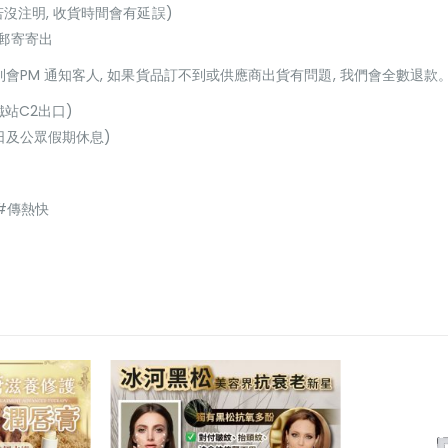
若沒注明, 收貨時間會有延誤)
或郵寄寄出
貨到會PM 通知客人, 如果貨品訂不到或供應商出貨有問題, 我們會全數退款
鐵站C2出口)
(星期日及公眾假期休息)
 #傳熱快