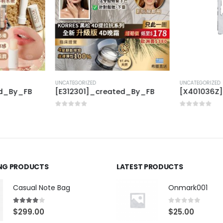
UNCATEGORIZED
UNCATEGORIZED
ed_By_FB
[E312301]_created_By_FB
[X401036Z
0
out of 5
0
out of 5
ING PRODUCTS
LATEST PRODUCTS
Casual Note Bag
Onmark001
4.00
out of 5
0
out of 5
$
299.00
$
25.00