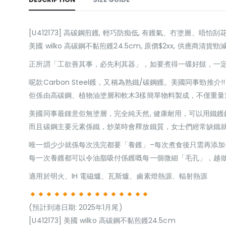
[U412173] 高碳鋼煎鑊, 輕巧防痴低, 有鑊氣、冇塗層、唔怕刮
美國 wilko 高碳鋼不黏煎鑊24.5cm, 原價$2xx, 供應商清貨勁
正所謂「工欲善其事，必先利其器」，如要煮得一碟好餸，一
呢款Carbon Steel鑊，又稱為熟鐵/碳鋼鑊。美國同事勁推介!!
佢係由高碳鋼、植物油塗層和軟木3樣簡單物料製成，不僅重
美國同事最鍾意佢無塗層，完全純天然, 健康耐用，可以用鐵
而且碳鋼主要元素係鐵，炒菜時會釋放鐵質，女士們經常缺鐵
唯一煩少少就係每次洗完都要「養鑊」–每次煮食後只需再添加
每一次養鑊都可以令油脂吸付係鑊嘅每一個微細「毛孔」，越做得
適用於明火、IH 電磁爐、瓦斯爐、鹵素燈熱源、輻射熱源
(預計到港日期: 2025年1月尾)
[U412173] 美國 wilko 高碳鋼不黏煎鑊24.5cm