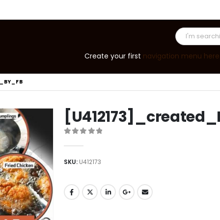
Create your first
navigation menu here
D_BY_FB
[U412173]_created
0
out of 5
SKU:
U412173