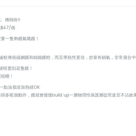
花、傳熱快!!
減$47/個
定要一隻夠鑊氣嘅鑊！
量遠較傳統碳鋼鑊和鑄鐵鑊輕，而且導熱性更佳，炒菜有鍋氣，非常適合
鑊鏟唔驚刮花隻鑊！
就啱晒！
一點油脂並加熱就OK
多呢個動作，鑊就會慢慢build up一層物理性保護層從而達至不沾效