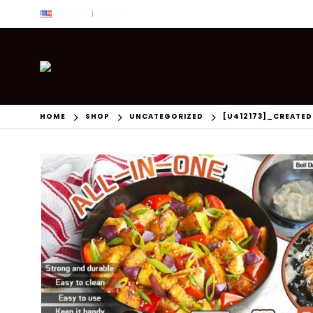
ENG
USD
|
HOME
SHOP
UNCATEGORIZED
[U412173]_CREATE