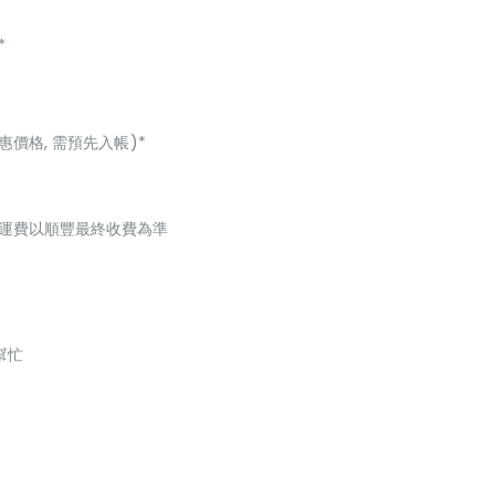
*
惠價格, 需預先入帳)*
起，運費以順豐最終收費為準
幫忙