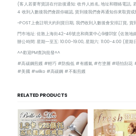
(客人若要寄貨請在付款後通知: 收件人姓名, 地址和聯絡電話, 
4 收到入數後我們會跟你確認, 貨到後我們會再通知你來取貨
~POST上會註明大約到貨日期, 我們收到入數後會安排訂貨, 
門巿地址: 佐敦上海街42-46號忠和商業中心9樓01室 (佐敦地
辦公時間: 星期一至五: 10:00-19:00, 星期六: 11:00-4:00 
^^歡迎PM查詢批發^^
#高碳鋼煎鑊 #輕巧 #防痴低 #有鑊氣 #冇塗層 #唔怕刮花
#美國 #wilko #高碳鋼 #不黏煎鑊
RELATED PRODUCTS