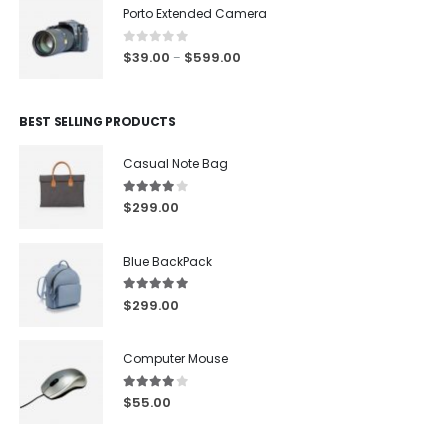
Porto Extended Camera
0
out of 5
$
39.00
$
599.00
–
BEST SELLING PRODUCTS
Casual Note Bag
4.00
out of 5
$
299.00
Blue BackPack
5.00
out of 5
$
299.00
Computer Mouse
4.00
out of 5
$
55.00