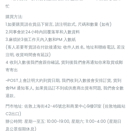
忙
購買方法:
1.如要購買請在貨品下留言, 請注明款式, 尺碼和數量 (如有)
2.同事會於24小時內回覆落單和入數資料
3.麻煩於3個工作天內入數和PM 入數紙
(客人若要寄貨請在付款後通知: 收件人姓名, 地址和聯絡電話, 若沒
注明, 收貨時間會有延誤)
4 收到入數後我們會跟你確認, 貨到後我們會再通知你來取貨或郵
寄寄出
~POST上會註明大約到貨日期, 我們收到入數後會安排訂貨, 貨到
會PM 通知客人, 如果貨品訂不到或供應商出貨有問題, 我們會全數
退款。
門巿地址: 佐敦上海街42-46號忠和商業中心9樓01室 (佐敦地鐵站
C2出口)
辦公時間: 星期一至五: 10:00-19:00, 星期六: 11:00-4:00 (星期日
及公眾假期休息)