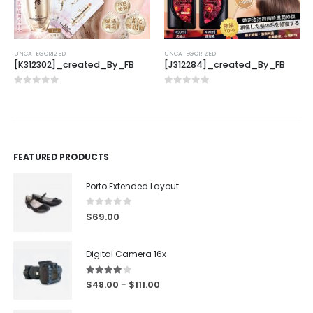
UNCATEGORIZED
UNCATEGORIZED
[K312302]_created_By_FB
[J312284]_created_By_FB
0
out of 5
0
out of 5
FEATURED PRODUCTS
Porto Extended Layout
0
out of 5
$
69.00
Digital Camera 16x
4.00
out of 5
$
48.00
$
111.00
–