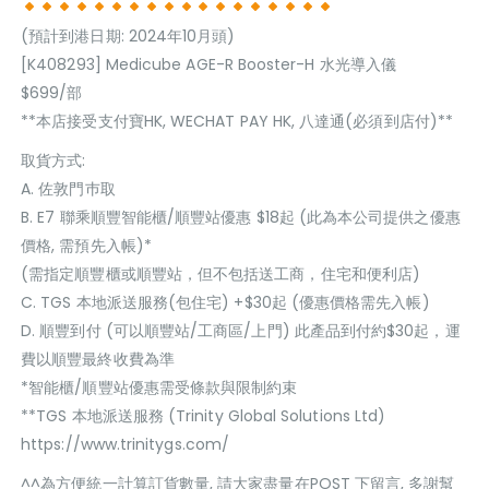
(預計到港日期: 2024年10月頭)
[K408293] Medicube AGE-R Booster-H 水光導入儀
$699/部
**本店接受支付寶HK, WECHAT PAY HK, 八達通(必須到店付)**
取貨方式:
A. 佐敦門巿取
B. E7 聯乘順豐智能櫃/順豐站優惠 $18起 (此為本公司提供之優惠
價格, 需預先入帳)*
(需指定順豐櫃或順豐站，但不包括送工商，住宅和便利店)
C. TGS 本地派送服務(包住宅) +$30起 (優惠價格需先入帳)
D. 順豐到付 (可以順豐站/工商區/上門) 此產品到付約$30起，運
費以順豐最終收費為準
*智能櫃/順豐站優惠需受條款與限制約束
**TGS 本地派送服務 (Trinity Global Solutions Ltd)
https://www.trinitygs.com/
^^為方便統一計算訂貨數量, 請大家盡量在POST 下留言, 多謝幫