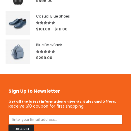
$
596.00
Casual Blue Shoes
5.00
out of 5
$
101.00
$
111.00
–
Blue BackPack
5.00
out of 5
$
299.00
Sign Up to Newsletter
Get all the latest information on Events, Sales and Offers.
Receive $10 coupon for first shopping.