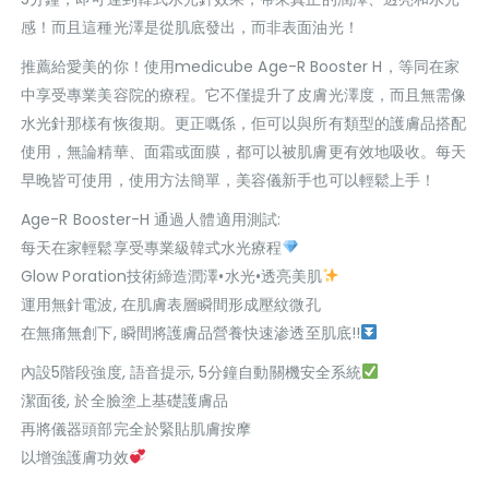
感！而且這種光澤是從肌底發出，而非表面油光！
推薦給愛美的你！使用medicube Age-R Booster H，等同在家
中享受專業美容院的療程。它不僅提升了皮膚光澤度，而且無需像
水光針那樣有恢復期。更正嘅係，佢可以與所有類型的護膚品搭配
使用，無論精華、面霜或面膜，都可以被肌膚更有效地吸收。每天
早晚皆可使用，使用方法簡單，美容儀新手也可以輕鬆上手！
Age-R Booster-H 通過人體適用測試:
每天在家輕鬆享受專業級韓式水光療程
Glow Poration技術締造潤澤•水光•透亮美肌
運用無針電波, 在肌膚表層瞬間形成壓紋微孔
在無痛無創下, 瞬間將護膚品營養快速渗透至肌底!!
內設5階段強度, 語音提示, 5分鐘自動關機安全系統
潔面後, 於全臉塗上基礎護膚品
再將儀器頭部完全於緊貼肌膚按摩
以增強護膚功效