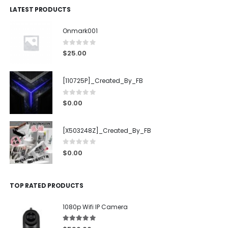
LATEST PRODUCTS
Onmark001
0
out of 5
$
25.00
[110725P]_Created_By_FB
0
out of 5
$
0.00
[X503248Z]_Created_By_FB
0
out of 5
$
0.00
TOP RATED PRODUCTS
1080p Wifi IP Camera
5.00
out of 5