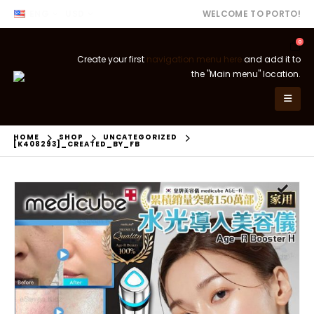
ENG
USD
WELCOME TO PORTO!
0
Create your first
navigation menu here
and add it to
the "Main menu" location.
HOME
SHOP
UNCATEGORIZED
[K408293]_CREATED_BY_FB