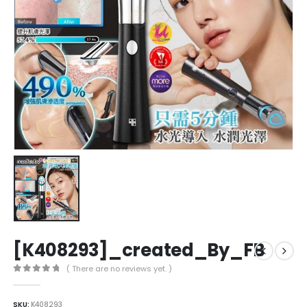
[K408293]_created_By_FB
( There are no reviews yet. )
0
out of 5
SKU:
K408293