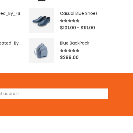
ted_By_FB
Casual Blue Shoes
5.00
out of 5
$
101.00
$
111.00
–
[X503248Z]_Created_By_FB
Blue BackPack
5.00
out of 5
$
299.00