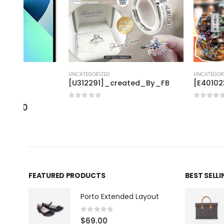
UNCATEGORIZED
UNCATEGORIZED
[U312291]_created_By_FB
[E401023]_creat
0
out of 5
0
out of 5
FEATURED PRODUCTS
BEST SELL
Porto Extended Layout
0
out of 5
$
69.00