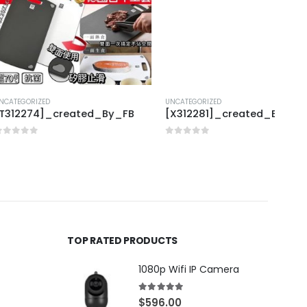
UNCATEGORIZED
UNCAT
_created_By_FB
[X312281]_created_By_FB
[J31
0
out of 5
0
out
TOP RATED PRODUCTS
1080p Wifi IP Camera
5.00
out of 5
$
596.00