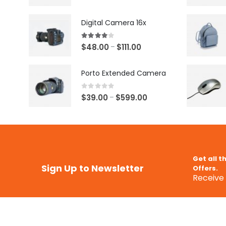
Digital Camera 16x
4.00
out of 5
$
48.00
$
111.00
–
Porto Extended Camera
0
out of 5
$
39.00
$
599.00
–
Get all t
Sign Up to Newsletter
Offers.
Receive 