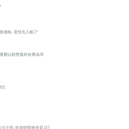
*
惠價格, 需預先入帳)*
起，運費以順豐最終收費為準
幫忙
若沒注明, 收貨時間會有延誤)