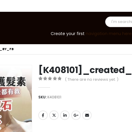
Create your first
navigation menu here
D_BY_FB
[K408101]_created
( There are no reviews yet. )
0
out of 5
SKU:
K408101