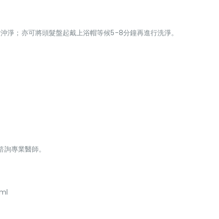
沖淨；亦可將頭髮盤起戴上浴帽等候5-8分鐘再進行洗淨。
醫諮詢專業醫師。
ml