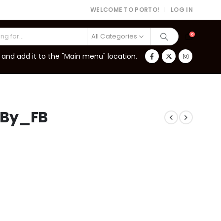
WELCOME TO PORTO!
LOG IN
|
All Categories
0
and add it to the "Main menu" location.
_By_FB