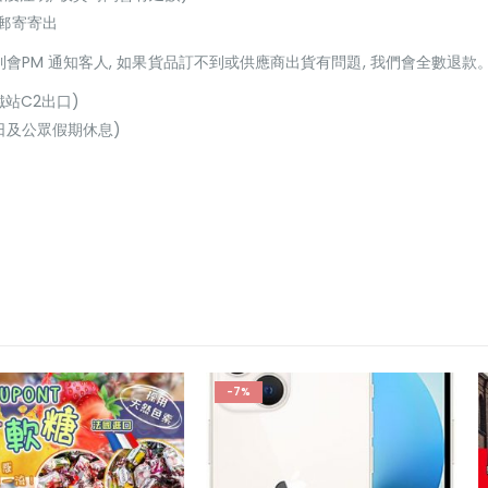
或郵寄寄出
貨到會PM 通知客人, 如果貨品訂不到或供應商出貨有問題, 我們會全數退款
鐵站C2出口)
(星期日及公眾假期休息)
-7%