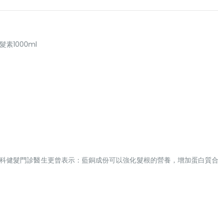
髮素1000ml
膚科健髮門診醫生更曾表示：藍銅成份可以強化髮根的營養，增加蛋白質