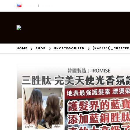
ENG
USD
|
HOME
SHOP
UNCATEGORIZED
[K408101]_CREATE