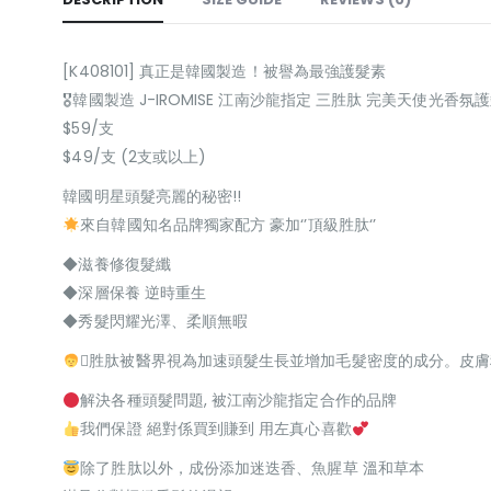
[K408101] 真正是韓國製造！被譽為最強護髮素
🎖韓國製造 J-IROMISE 江南沙龍指定 三胜肽 完美天使光香氛護
$59/支
$49/支 (2支或以上)
韓國明星頭髮亮麗的秘密!!
來自韓國知名品牌獨家配方 豪加‘’頂級胜肽‘’
◆滋養修復髮纖
◆深層保養 逆時重生
◆秀髮閃耀光澤、柔順無暇
‍⚕胜肽被醫界視為加速頭髮生長並增加毛髮密度的成分。皮
解決各種頭髮問題, 被江南沙龍指定合作的品牌
我們保證 絕對係買到賺到 用左真心喜歡
除了胜肽以外，成份添加迷迭香、魚腥草 溫和草本