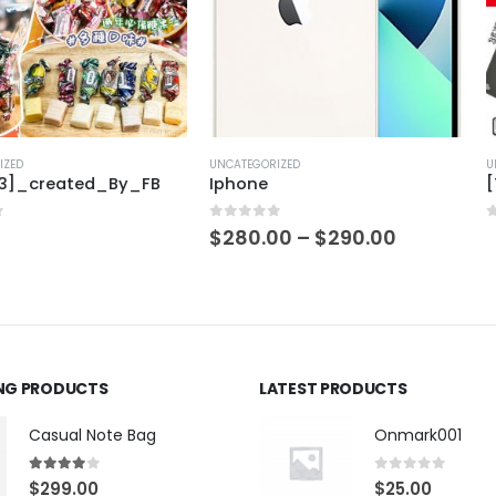
UNCATEGORIZED
UNCATEGORIZED
ed_By_FB
Iphone
[T312274]
0
out of 5
0
out of 5
$
280.00
–
$
290.00
ING PRODUCTS
LATEST PRODUCTS
Casual Note Bag
Onmark001
4.00
out of 5
0
out of 5
$
299.00
$
25.00