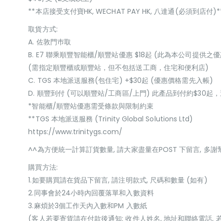
**本店接受支付寶HK, WECHAT PAY HK, 八達通(必須到店付)*
取貨方式:
A. 佐敦門巿取
B. E7 聯乘順豐智能櫃/順豐站優惠 $18起 (此為本公司提供之優
(需指定順豐櫃或順豐站，但不包括送工商，住宅和便利店)
C. TGS 本地派送服務(包住宅) +$30起 (優惠價格需先入帳)
D. 順豐到付 (可以順豐站/工商區/上門) 此產品到付約$30
*智能櫃/順豐站優惠需受條款與限制約束
**TGS 本地派送服務 (Trinity Global Solutions Ltd)
https://www.trinitygs.com/
^^為方便統一計算訂貨數量, 請大家盡量在POST 下留言, 多謝
購買方法:
1.如要購買請在貨品下留言, 請注明款式, 尺碼和數量 (如有)
2.同事會於24小時內回覆落單和入數資料
3.麻煩於3個工作天內入數和PM 入數紙
(客人若要寄貨請在付款後通知: 收件人姓名, 地址和聯絡電話, 