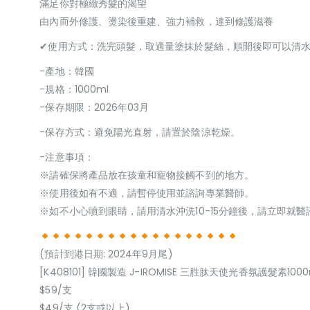
滿足你對極緻秀髮的渴望
由內而外修護、燙染後重建、強力補救，達到修護滋養
✔使用方式：洗完頭髮，取適量塗抹於髮絲，順開後即可以清水
-產地：韓國
-規格：1000ml
-保存期限：2026年03月
-保存方式：避免陽光直射，請置於陰涼乾燥。
-注意事項：
※請確保將產品放在孩童和寵物接觸不到的地方。
※使用後如有不適，請暫停使用並諮詢專業醫師。
※如不小心噴到眼睛，請用清水沖洗10-15分鐘後，請立即就
(預計到港日期: 2024年9月尾)
[K408101] 韓國製造 J-IROMISE 三胜肽天使光香氛護髮素1000
$59/支
$49/支 (2支或以上)