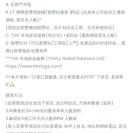
A. 佐敦門巿取
B. E7 聯乘順豐智能櫃/順豐站優惠 $15起 (此為本公司提供之優惠
價格, 需預先入帳)*
(需指定順豐櫃或順豐站，但不包括送工商，住宅和便利店)
C. TGS 本地派送服務(包住宅) +$30起 (優惠價格需先入帳)
D. 順豐到付 (可以順豐站/工商區/上門) 此產品到付約$30起，運
費以順豐最終收費為準
**TGS 本地派送服務 (Trinity Global Solutions Ltd)
https://www.trinitygs.com/
^^為方便統一計算訂貨數量, 請大家盡量在POST 下留言, 多謝幫
忙
購買方法:
1.如要購買請在貨品下留言, 請注明款式, 尺碼和數量 (如有)
2.同事會於24小時內回覆落單和入數資料
3.麻煩於3個工作天內入數和PM 入數紙
(客人若要寄貨請在付款後通知: 收件人姓名, 地址和聯絡電話, 若沒