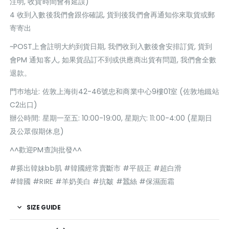
注明, 收貨時間會有延誤)
4 收到入數後我們會跟你確認, 貨到後我們會再通知你來取貨或郵
寄寄出
~POST上會註明大約到貨日期, 我們收到入數後會安排訂貨, 貨到
會PM 通知客人, 如果貨品訂不到或供應商出貨有問題, 我們會全數
退款。
門巿地址: 佐敦上海街42-46號忠和商業中心9樓01室 (佐敦地鐵站
C2出口)
辦公時間: 星期一至五: 10:00-19:00, 星期六: 11:00-4:00 (星期日
及公眾假期休息)
^^歡迎PM查詢批發^^
#搽出韓妹bb肌 #韓國經常賣斷市 #平靚正 #超白滑
#韓國 #RIRE #羊奶美白 #抗皺 #蠶絲 #保濕面霜
SIZE GUIDE