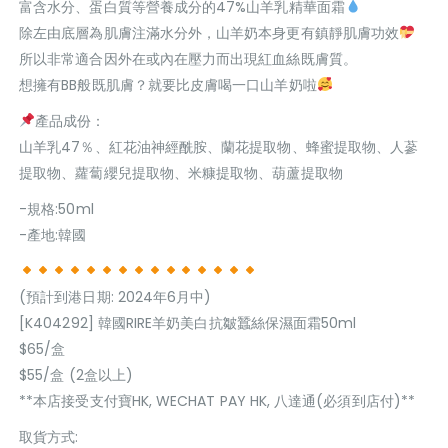
富含水分、蛋白質等營養成分的47%山羊乳精華面霜
除左由底層為肌膚注滿水分外，山羊奶本身更有鎮靜肌膚功效
所以非常適合因外在或內在壓力而出現紅血絲既膚質。
想擁有BB般既肌膚？就要比皮膚喝一口山羊奶啦
產品成份：
山羊乳47％、紅花油神經酰胺、蘭花提取物、蜂蜜提取物、人蔘
提取物、蘿蔔纓兒提取物、米糠提取物、葫蘆提取物
-規格:50ml
-產地:韓國
(預計到港日期: 2024年6月中)
[K404292] 韓國RIRE羊奶美白抗皺蠶絲保濕面霜50ml
$65/盒
$55/盒 (2盒以上)
**本店接受支付寶HK, WECHAT PAY HK, 八達通(必須到店付)**
取貨方式: