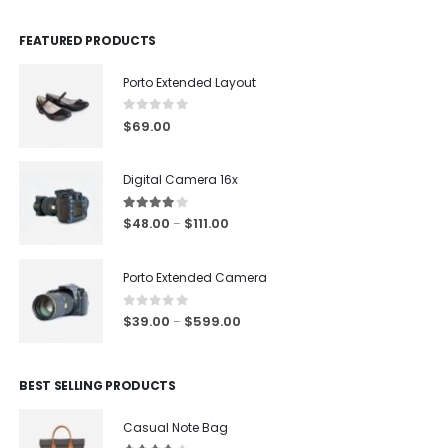
FEATURED PRODUCTS
Porto Extended Layout
0
out of 5
$
69.00
Digital Camera 16x
4.00
out of 5
$
48.00
$
111.00
–
Porto Extended Camera
0
out of 5
$
39.00
$
599.00
–
BEST SELLING PRODUCTS
Casual Note Bag