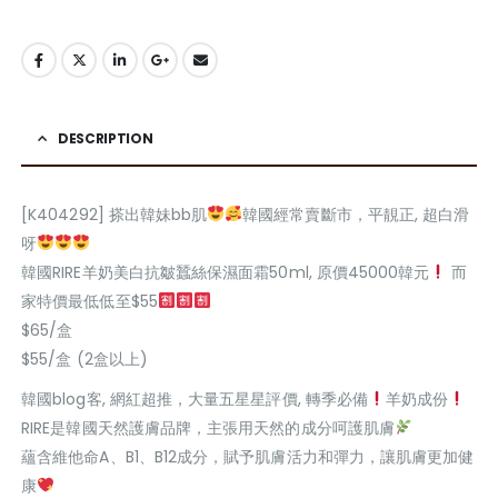
DESCRIPTION
[K404292] 搽出韓妹bb肌
韓國經常賣斷市，平靚正, 超白滑
呀
韓國RIRE羊奶美白抗皺蠶絲保濕面霜50ml, 原價45000韓元
而
家特價最低低至$55
$65/盒
$55/盒 (2盒以上)
韓國blog客, 網紅超推，大量五星星評價, 轉季必備
羊奶成份
RIRE是韓國天然護膚品牌，主張用天然的成分呵護肌膚
蘊含維他命A、B1、B12成分，賦予肌膚活力和彈力，讓肌膚更加健
康