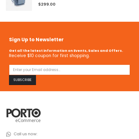
5.00
out of 5
$
299.00
Sign Up to Newsletter
Get all the latest information on Events, Sales and Offers.
Receive $10 coupon for first shopping.
Call us now: