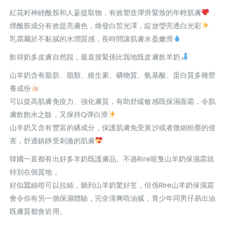
紅花籽神經酰胺和人蔘提取物，有效塑造彈滑緊致的年輕肌膚
煙酰胺成分有效提亮膚色，煥發白皙光澤，綻放瑩亮透白光彩
乳霜屬於不黏膩的水潤質感，長時間讓肌膚水盈嫩滑
飲得奶多皮膚自然靚，最直接緊係比我地既皮膚飲羊奶
山羊奶含有脂肪、脂類、維生素、礦物質、氨基酸、蛋白質多種營
養成份
可以提高肌膚免疫力、強化膚質，有助舒緩敏感既保濕面霜，令肌
膚飲飽水之餘，又保持Q彈白滑
山羊奶又含有豐富的硒成分，保護肌膚免受黃沙或者微細粉塵的侵
害，舒適鎮靜受刺激的肌膚
韓國一直都有出好多羊奶既護膚品。不過Rire呢隻山羊奶保濕霜就
特別在個質地，
好似蠶絲咁可以拉絲，聽到山羊奶驚好笠，但係Rire山羊奶保濕霜
會令你有另一個保濕體驗，完全清爽唔油膩，青少年同男仔易出油
既膚質都會岩用。