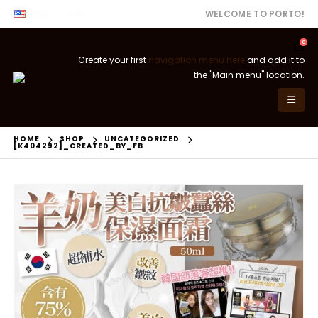
ENG
USD
WELCOME TO PORTO!
0
Create your first
navigation menu here
and add it to
the "Main menu" location.
HOME
SHOP
UNCATEGORIZED
[K404292]_CREATED_BY_FB