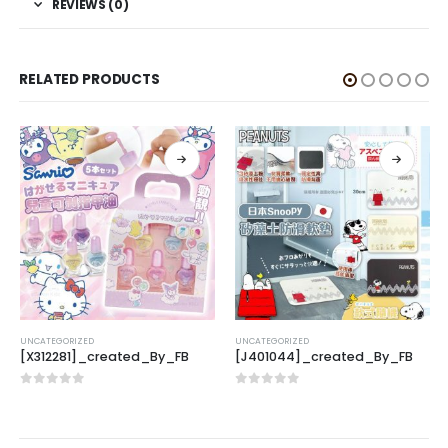
REVIEWS (0)
RELATED PRODUCTS
UNCATEGORIZED
UNCATEGORIZED
[X312281]_created_By_FB
[J401044]_created_By_FB
0
out of 5
0
out of 5