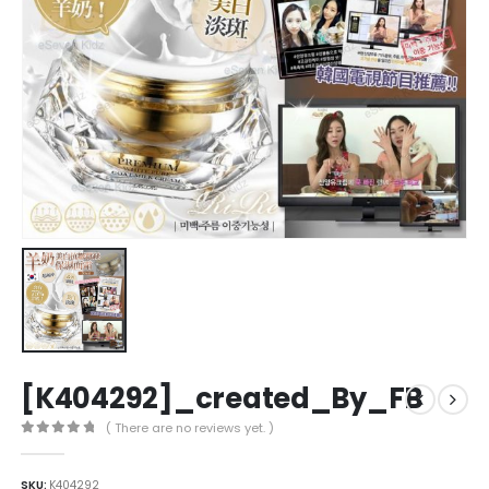
[K404292]_created_By_FB
( There are no reviews yet. )
0
out of 5
SKU:
K404292