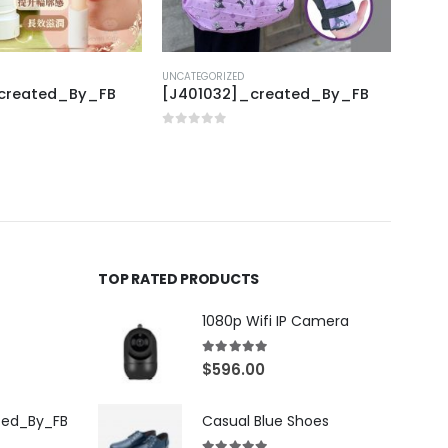
UNCATEGORIZED
UNCAT
_created_By_FB
[J401032]_created_By_FB
[X40
0
out of 5
0
out
TOP RATED PRODUCTS
1080p Wifi IP Camera
5.00
out of 5
$
596.00
ted_By_FB
Casual Blue Shoes