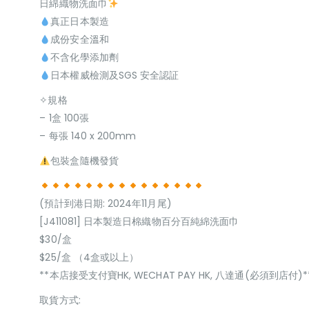
日綿織物洗面巾
真正日本製造
成份安全溫和
不含化學添加劑
日本權威檢測及SGS 安全認証
✧規格
– 1盒 100張
– 每張 140 x 200mm
包裝盒隨機發貨
(預計到港日期: 2024年11月尾)
[J411081] 日本製造日棉織物百分百純綿洗面巾
$30/盒
$25/盒 （4盒或以上）
**本店接受支付寶HK, WECHAT PAY HK, 八達通(必須到店付)*
取貨方式: