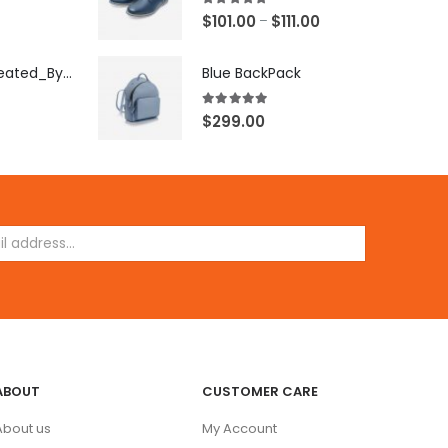
5.00
out of 5
$
101.00
$
111.00
–
[X503248Z]_Created_By_FB
Blue BackPack
5.00
out of 5
$
299.00
ABOUT
CUSTOMER CARE
About us
My Account