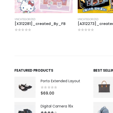
UNCATEGORIZED
UNCATEGORIZED
_FB
[X312281]_created_By_FB
[A312273]_creat
0
out of 5
0
out of 5
FEATURED PRODUCTS
BEST SELL
Porto Extended Layout
0
out of 5
$
69.00
Digital Camera 16x