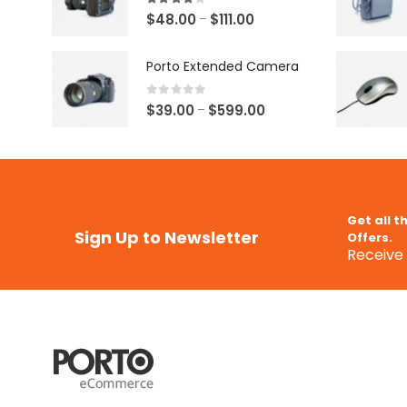
4.00
out of 5
$
48.00
$
111.00
–
Porto Extended Camera
0
out of 5
$
39.00
$
599.00
–
Get all t
Sign Up to Newsletter
Offers.
Receive 