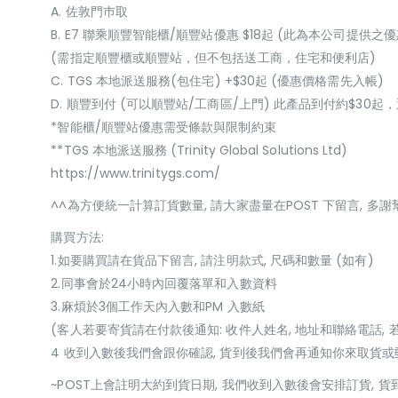
A. 佐敦門巿取
B. E7 聯乘順豐智能櫃/順豐站優惠 $18起 (此為本公司提供之優
(需指定順豐櫃或順豐站，但不包括送工商，住宅和便利店)
C. TGS 本地派送服務(包住宅) +$30起 (優惠價格需先入帳)
D. 順豐到付 (可以順豐站/工商區/上門) 此產品到付約$30
*智能櫃/順豐站優惠需受條款與限制約束
**TGS 本地派送服務 (Trinity Global Solutions Ltd)
https://www.trinitygs.com/
^^為方便統一計算訂貨數量, 請大家盡量在POST 下留言, 多謝
購買方法:
1.如要購買請在貨品下留言, 請注明款式, 尺碼和數量 (如有)
2.同事會於24小時內回覆落單和入數資料
3.麻煩於3個工作天內入數和PM 入數紙
(客人若要寄貨請在付款後通知: 收件人姓名, 地址和聯絡電話, 
4 收到入數後我們會跟你確認, 貨到後我們會再通知你來取貨
~POST上會註明大約到貨日期, 我們收到入數後會安排訂貨, 