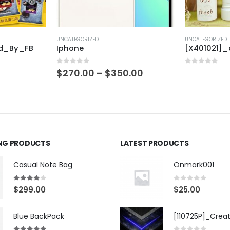
UNCATEGORIZED
UNCATEGORIZED
ed_By_FB
Iphone
[X401021]
0
out of 5
0
out of 5
$
270.00
–
$
350.00
ING PRODUCTS
LATEST PRODUCTS
Casual Note Bag
Onmark001
4.00
out of 5
0
out of 5
$
299.00
$
25.00
Blue BackPack
[110725P]_Crea