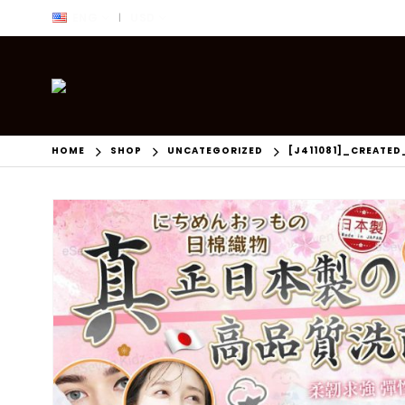
ENG
USD
|
HOME
SHOP
UNCATEGORIZED
[J411081]_CREATED