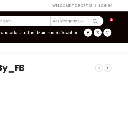
WELCOME TO PORTO!
LOG IN
|
All Categories
0
and add it to the "Main menu" location.
By_FB