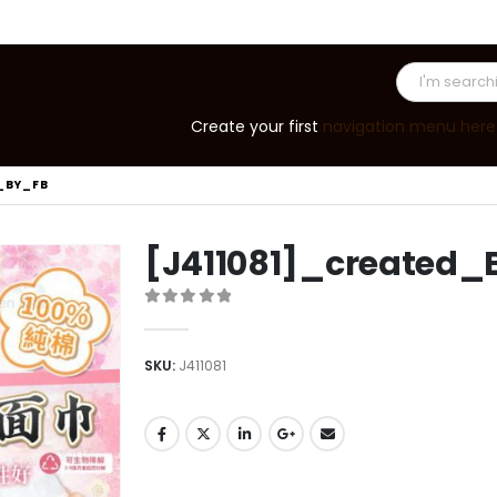
Create your first
navigation menu here
_BY_FB
[J411081]_created_
0
out of 5
SKU:
J411081