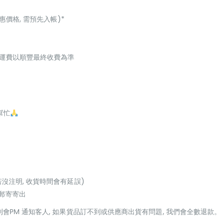
惠價格, 需預先入帳)*
起，運費以順豐最終收費為準
幫忙
若沒注明, 收貨時間會有延誤)
或郵寄寄出
貨到會PM 通知客人, 如果貨品訂不到或供應商出貨有問題, 我們會全數退款