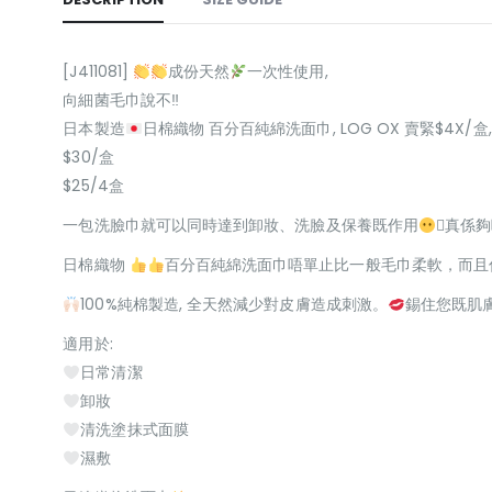
[J411081]
成份天然
一次性使用,
向細菌毛巾說不‼
日本製造
日棉織物 百分百純綿洗面巾, LOG OX 賣緊$4X/盒,
$30/盒
$25/4盒
一包洗臉巾就可以同時達到卸妝、洗臉及保養既作用
‍🌫真
日棉織物
百分百純綿洗面巾唔單止比一般毛巾柔軟，而且
100%純棉製造, 全天然減少對皮膚造成刺激。
錫住您既肌膚
適用於:
日常清潔
卸妝
清洗塗抹式面膜
濕敷