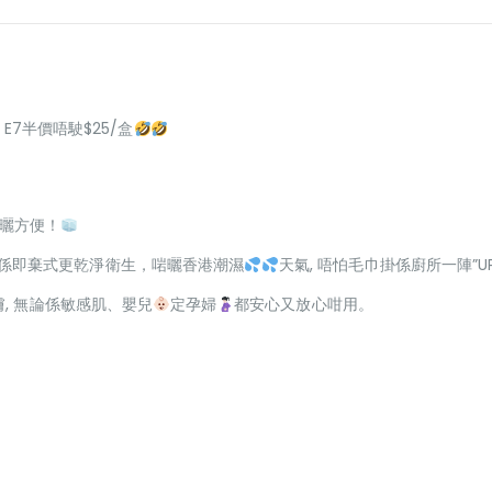
 E7半價唔駛$25/盒
係夠曬方便！
係即棄式更乾淨衛生，啱曬香港潮濕
天氣, 唔怕毛巾掛係廚所一陣”U
, 無論係敏感肌、嬰兒
定孕婦
都安心又放心咁用。