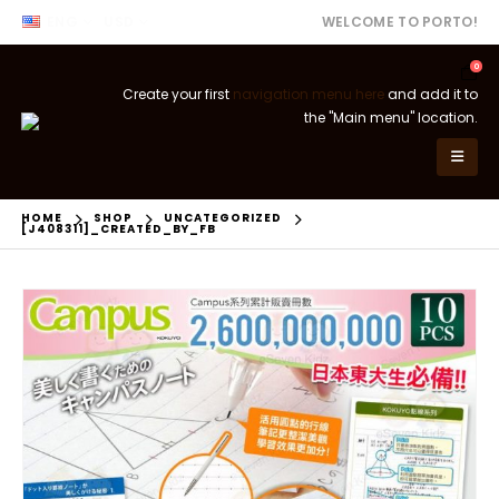
ENG
USD
WELCOME TO PORTO!
0
Create your first
navigation menu here
and add it to
the "Main menu" location.
HOME
SHOP
UNCATEGORIZED
[J408311]_CREATED_BY_FB