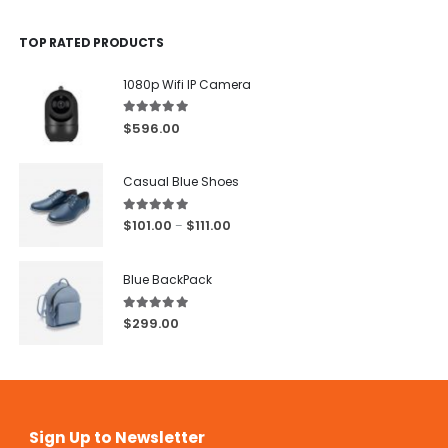
TOP RATED PRODUCTS
1080p Wifi IP Camera
5.00
out of 5
$
596.00
Casual Blue Shoes
5.00
out of 5
$
101.00
$
111.00
–
Blue BackPack
5.00
out of 5
$
299.00
Sign Up to Newsletter