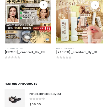
UNCATEGORIZED
UNCATEGORIZED
[E312301]_created_By_FB
[X401021]_created_By_FB
0
out of 5
0
out of 5
FEATURED PRODUCTS
Porto Extended Layout
0
out of 5
$
69.00