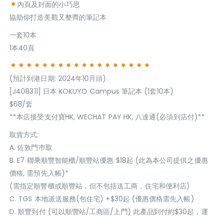
內頁及封面的小巧思
協助你打造美觀又整齊的筆記本
一套10本
1本40頁
(預計到港日期: 2024年10月頭)
[J408311] 日本 KOKUYO Campus 筆記本 (1套10本)
$68/套
**本店接受支付寶HK, WECHAT PAY HK, 八達通(必須到店付)**
取貨方式:
A. 佐敦門巿取
B. E7 聯乘順豐智能櫃/順豐站優惠 $18起 (此為本公司提供之優惠
價格, 需預先入帳)*
(需指定順豐櫃或順豐站，但不包括送工商，住宅和便利店)
C. TGS 本地派送服務(包住宅) +$30起 (優惠價格需先入帳)
D. 順豐到付 (可以順豐站/工商區/上門) 此產品到付約$30起，運