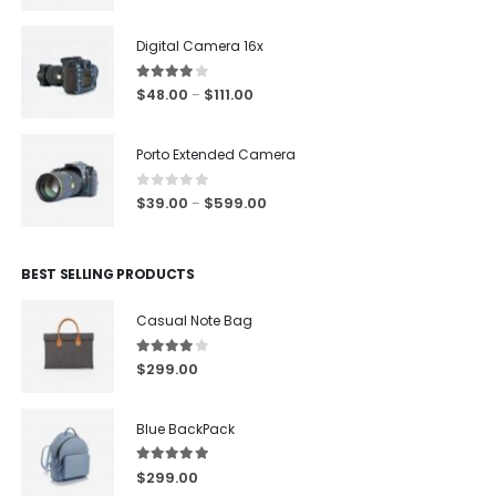
Digital Camera 16x
4.00
out of 5
$
48.00
$
111.00
–
Porto Extended Camera
0
out of 5
$
39.00
$
599.00
–
BEST SELLING PRODUCTS
Casual Note Bag
4.00
out of 5
$
299.00
Blue BackPack
5.00
out of 5
$
299.00