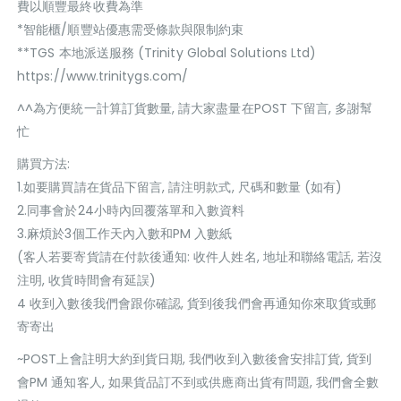
費以順豐最終收費為準
*智能櫃/順豐站優惠需受條款與限制約束
**TGS 本地派送服務 (Trinity Global Solutions Ltd)
https://www.trinitygs.com/
^^為方便統一計算訂貨數量, 請大家盡量在POST 下留言, 多謝幫
忙
購買方法:
1.如要購買請在貨品下留言, 請注明款式, 尺碼和數量 (如有)
2.同事會於24小時內回覆落單和入數資料
3.麻煩於3個工作天內入數和PM 入數紙
(客人若要寄貨請在付款後通知: 收件人姓名, 地址和聯絡電話, 若沒
注明, 收貨時間會有延誤)
4 收到入數後我們會跟你確認, 貨到後我們會再通知你來取貨或郵
寄寄出
~POST上會註明大約到貨日期, 我們收到入數後會安排訂貨, 貨到
會PM 通知客人, 如果貨品訂不到或供應商出貨有問題, 我們會全數