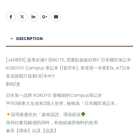
DESCRIPTION
[J408311] 返學必備!! 寫NOTE, 寫重點超級好用!! 日本國民筆記本
KOKUYO Campus 筆記本 (1套10本), 香港買一本要$3x, e7日本
直送除開只係$6.8/本咋!!
$68/套
日本第一品牌 KOKUYO 最暢銷的Campus筆記本
平均3個東大生就有2個人使用 , 被稱為「日本國民筆記本」
採用最優良的「森林認證」環保紙張
保持好書寫觸感的同時，有效縮減原物料的使用
兼具【環保】以及【品質】