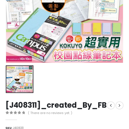
[J408311]_created_By_FB
( There are no reviews yet. )
0
out of 5
SKU:
J408311