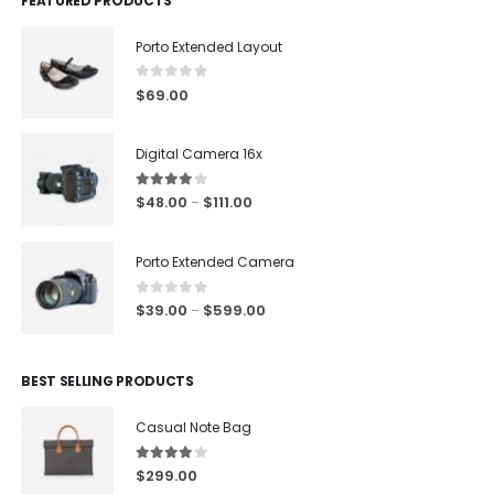
FEATURED PRODUCTS
Porto Extended Layout
0
out of 5
$
69.00
Digital Camera 16x
4.00
out of 5
$
48.00
$
111.00
–
Porto Extended Camera
0
out of 5
$
39.00
$
599.00
–
BEST SELLING PRODUCTS
Casual Note Bag
4.00
out of 5
$
299.00