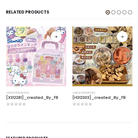
RELATED PRODUCTS
UNCATEGORIZED
UNCATEGORIZED
[X312281]_created_By_FB
[H312303]_created_By_FB
0
out of 5
0
out of 5