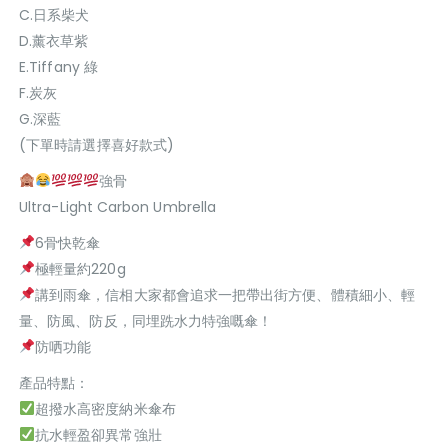
C.日系柴犬
D.薰衣草紫
E.Tiffany 綠
F.炭灰
G.深藍
(下單時請選擇喜好款式)
強骨
Ultra-Light Carbon Umbrella
6骨快乾傘
極輕量約220g
講到雨傘，信相大家都會追求一把帶出街方便、體積細小、輕
量、防風、防反，同埋跣水力特強嘅傘！
防哂功能
產品特點：
超撥水高密度納米傘布
抗水輕盈卻異常強壯