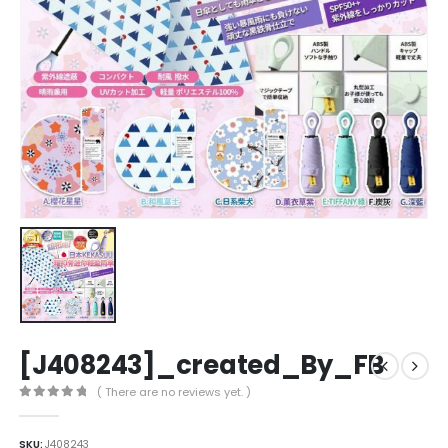
[J408243]_created_By_FB
( There are no reviews yet. )
0
out of 5
SKU:
J408243