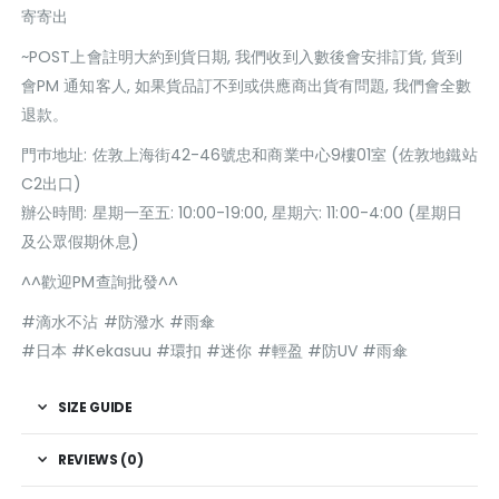
寄寄出
~POST上會註明大約到貨日期, 我們收到入數後會安排訂貨, 貨到
會PM 通知客人, 如果貨品訂不到或供應商出貨有問題, 我們會全數
退款。
門巿地址: 佐敦上海街42-46號忠和商業中心9樓01室 (佐敦地鐵站
C2出口)
辦公時間: 星期一至五: 10:00-19:00, 星期六: 11:00-4:00 (星期日
及公眾假期休息)
^^歡迎PM查詢批發^^
#滴水不沾 #防潑水 #雨傘
#日本 #Kekasuu #環扣 #迷你 #輕盈 #防UV #雨傘
SIZE GUIDE
REVIEWS (0)