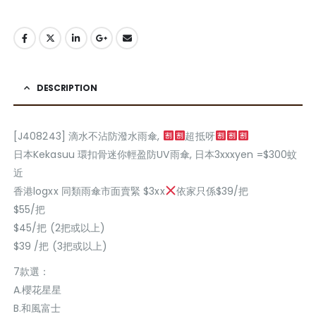
DESCRIPTION
[J408243] 滴水不沾防潑水雨傘,
超抵呀
日本Kekasuu 環扣骨迷你輕盈防UV雨傘, 日本3xxxyen =$300蚊
近
香港logxx 同類雨傘市面賣緊 $3xx
依家只係$39/把
$55/把
$45/把 (2把或以上)
$39 /把 (3把或以上)
7款選：
A.櫻花星星
B.和風富士