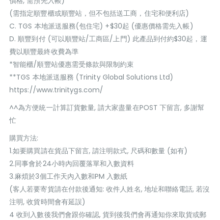
價格, 需預先入帳)*
(需指定順豐櫃或順豐站，但不包括送工商，住宅和便利店)
C. TGS 本地派送服務(包住宅) +$30起 (優惠價格需先入帳)
D. 順豐到付 (可以順豐站/工商區/上門) 此產品到付約$30起，運
費以順豐最終收費為準
*智能櫃/順豐站優惠需受條款與限制約束
**TGS 本地派送服務 (Trinity Global Solutions Ltd)
https://www.trinitygs.com/
^^為方便統一計算訂貨數量, 請大家盡量在POST 下留言, 多謝幫
忙
購買方法:
1.如要購買請在貨品下留言, 請注明款式, 尺碼和數量 (如有)
2.同事會於24小時內回覆落單和入數資料
3.麻煩於3個工作天內入數和PM 入數紙
(客人若要寄貨請在付款後通知: 收件人姓名, 地址和聯絡電話, 若沒
注明, 收貨時間會有延誤)
4 收到入數後我們會跟你確認, 貨到後我們會再通知你來取貨或郵