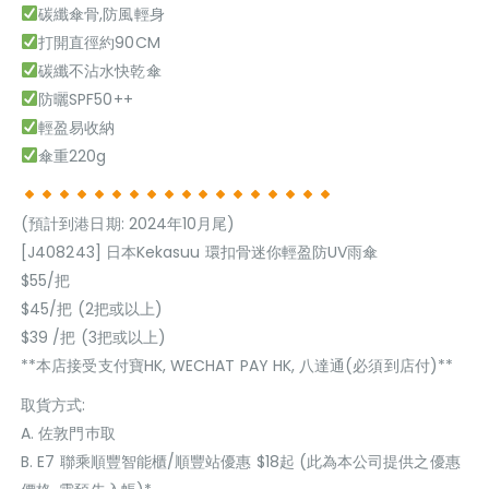
碳纖傘骨,防風輕身
打開直徑約90CM
碳纖不沾水快乾傘
防曬SPF50++
輕盈易收納
傘重220g
(預計到港日期: 2024年10月尾)
[J408243] 日本Kekasuu 環扣骨迷你輕盈防UV雨傘
$55/把
$45/把 (2把或以上)
$39 /把 (3把或以上)
**本店接受支付寶HK, WECHAT PAY HK, 八達通(必須到店付)**
取貨方式:
A. 佐敦門巿取
B. E7 聯乘順豐智能櫃/順豐站優惠 $18起 (此為本公司提供之優惠