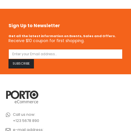
Sign Up to Newsletter
Get all the latest information on Events, Sales and Offers.
Receive $10 coupon for first shopping.
Call us now:
+123 5678 890
e-mail address: