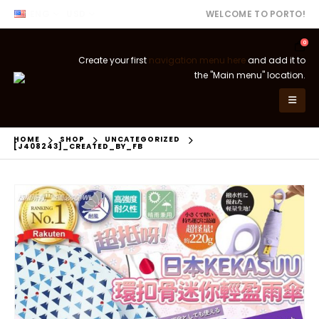
ENG
USD
WELCOME TO PORTO!
0
Create your first
navigation menu here
and add it to
the "Main menu" location.
HOME
SHOP
UNCATEGORIZED
[J408243]_CREATED_BY_FB