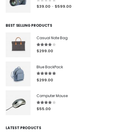
0
out of 5
$
39.00
$
599.00
–
BEST SELLING PRODUCTS
Casual Note Bag
4.00
out of 5
$
299.00
Blue BackPack
5.00
out of 5
$
299.00
Computer Mouse
4.00
out of 5
$
55.00
LATEST PRODUCTS