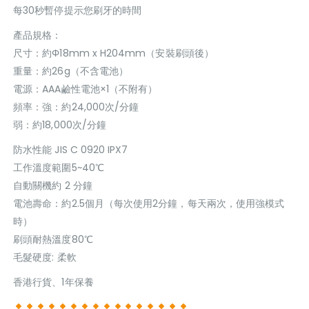
每30秒暫停提示您刷牙的時間
產品規格：
尺寸：約Φ18mm x H204mm（安裝刷頭後）
重量：約26g（不含電池）
電源：AAA鹼性電池×1（不附有）
頻率：強：約24,000次/分鐘
弱：約18,000次/分鐘
防水性能 JIS C 0920 IPX7
工作溫度範圍5~40℃
自動關機約 2 分鐘
電池壽命：約2.5個月（每次使用2分鐘，每天兩次，使用強模式
時）
刷頭耐熱溫度80℃
毛髮硬度: 柔軟
香港行貨、1年保養