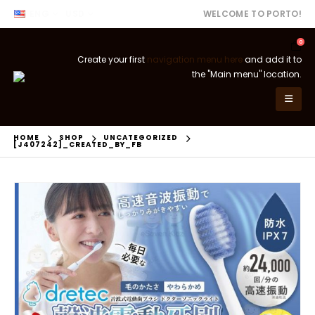
ENG
USD
WELCOME TO PORTO!
0
Create your first
navigation menu here
and add it to
the "Main menu" location.
HOME
SHOP
UNCATEGORIZED
[J407242]_CREATED_BY_FB