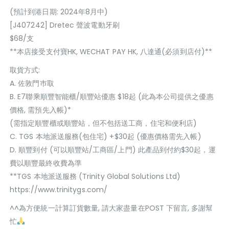
(預計到港日期: 2024年8月中)
[J407242] Dretec 聲波電動牙刷
$68/支
**本店接受支付寶HK, WECHAT PAY HK, 八達通(必須到店付)**
取貨方式:
A. 佐敦門巿取
B. E7聯乘順豐智能櫃/順豐站優惠 $18起 (此為本公司提供之優惠
價格, 需預先入帳)*
(需指定順豐櫃或順豐站，但不包括送工商，住宅和便利店)
C. TGS 本地派送服務(包住宅) +$30起 (優惠價格需先入帳)
D. 順豐到付 (可以順豐站/工商區/上門) 此產品到付約$30起，運
費以順豐最終收費為準
**TGS 本地派送服務 (Trinity Global Solutions Ltd)
https://www.trinitygs.com/
^^為方便統一計算訂貨數量, 請大家盡量在POST 下留言, 多謝幫
忙