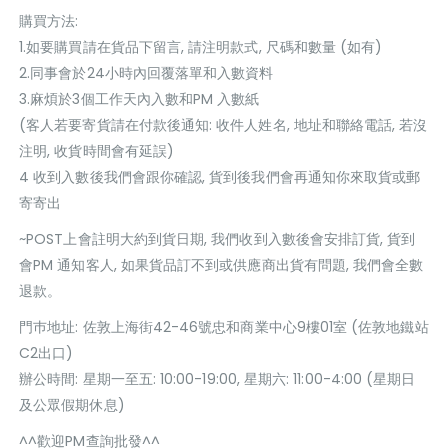
購買方法:
1.如要購買請在貨品下留言, 請注明款式, 尺碼和數量 (如有)
2.同事會於24小時內回覆落單和入數資料
3.麻煩於3個工作天內入數和PM 入數紙
(客人若要寄貨請在付款後通知: 收件人姓名, 地址和聯絡電話, 若沒
注明, 收貨時間會有延誤)
4 收到入數後我們會跟你確認, 貨到後我們會再通知你來取貨或郵
寄寄出
~POST上會註明大約到貨日期, 我們收到入數後會安排訂貨, 貨到
會PM 通知客人, 如果貨品訂不到或供應商出貨有問題, 我們會全數
退款。
門巿地址: 佐敦上海街42-46號忠和商業中心9樓01室 (佐敦地鐵站
C2出口)
辦公時間: 星期一至五: 10:00-19:00, 星期六: 11:00-4:00 (星期日
及公眾假期休息)
^^歡迎PM查詢批發^^