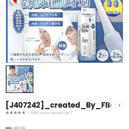
[J407242]_created_By_FB
( There are no reviews yet. )
0
out of 5
SKU:
J407242