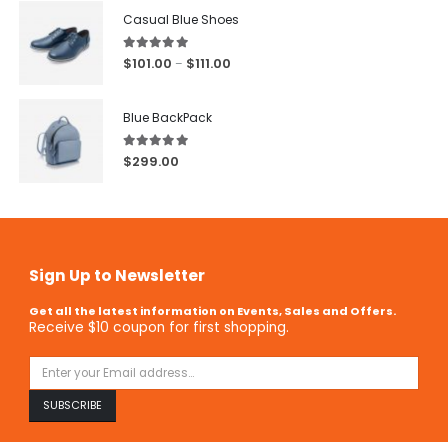
Casual Blue Shoes
5.00
out of 5
$
101.00
$
111.00
–
Blue BackPack
5.00
out of 5
$
299.00
Sign Up to Newsletter
Get all the latest information on Events, Sales and Offers.
Receive $10 coupon for first shopping.