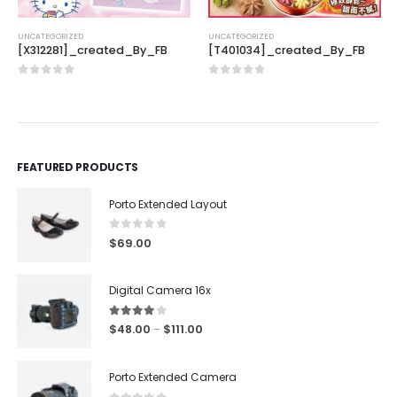
UNCATEGORIZED
UNCATEGORIZED
[X312281]_created_By_FB
[T401034]_created_By_FB
0
out of 5
0
out of 5
FEATURED PRODUCTS
Porto Extended Layout
0
out of 5
$
69.00
Digital Camera 16x
4.00
out of 5
$
48.00
$
111.00
–
Porto Extended Camera