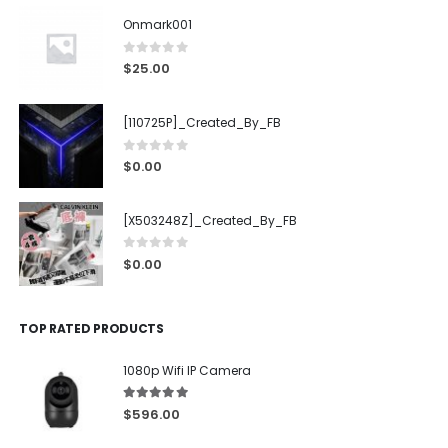
Onmark001
0
out of 5
$
25.00
[110725P]_Created_By_FB
0
out of 5
$
0.00
[X503248Z]_Created_By_FB
0
out of 5
$
0.00
TOP RATED PRODUCTS
1080p Wifi IP Camera
5.00
out of 5
$
596.00