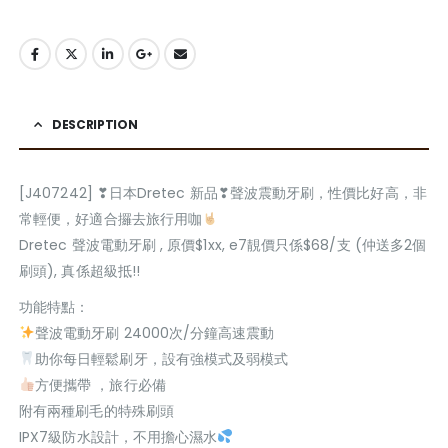
DESCRIPTION
[J407242] ❣日本Dretec 新品❣聲波震動牙刷，性價比好高，非
常輕便，好適合攞去旅行用咖
Dretec 聲波電動牙刷 , 原價$1xx, e7靚價只係$68/支 (仲送多2個
刷頭), 真係超級抵!!
功能特點：
聲波電動牙刷 24000次/分鐘高速震動
助你每日輕鬆刷牙，設有強模式及弱模式
方便攜帶 ，旅行必備
附有兩種刷毛的特殊刷頭
IPX7級防水設計，不用擔心濕水