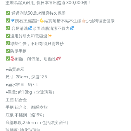
塗層易潔又耐用, 係日本售出超過 300,000個！
通過測試50萬次耐磨持久保證
鑽石塗層設計
結實耐磨不黏不生鏽
少油料理更健康
容易清洗
頑固油脂清潔不費力
適用於明火和電磁爐
導熱性佳，不用等待只需幾秒
防燙手柄
耐熱、耐低溫、耐蝕性
●品質表示
尺寸: 28cm , 深度:12.5
●滿水容量 : 約7.1L
●重量: 約1.8kg（含玻璃蓋）
主體:鋁合金
手柄:鋁合金、酚醛樹脂
底板:不鏽鋼（鉻16%）
底部厚度:2.6mm（包括焊接底部）
玻璃蓋: 強化玻璃制