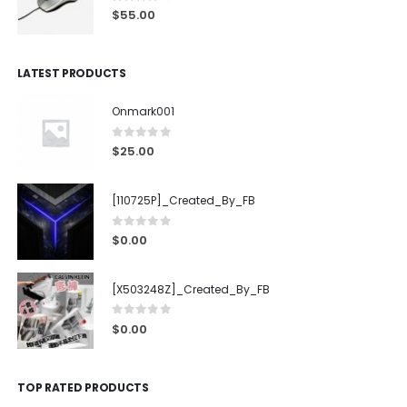
4.00
out of 5
$
55.00
LATEST PRODUCTS
Onmark001
0
out of 5
$
25.00
[110725P]_Created_By_FB
0
out of 5
$
0.00
[X503248Z]_Created_By_FB
0
out of 5
$
0.00
TOP RATED PRODUCTS