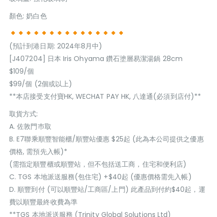
顏色: 奶白色
(預計到港日期: 2024年8月中)
[J407204] 日本 Iris Ohyama 鑽石塗層易潔湯鍋 28cm
$109/個
$99/個 (2個或以上)
**本店接受支付寶HK, WECHAT PAY HK, 八達通(必須到店付)**
取貨方式:
A. 佐敦門巿取
B. E7聯乘順豐智能櫃/順豐站優惠 $25起 (此為本公司提供之優惠
價格, 需預先入帳)*
(需指定順豐櫃或順豐站，但不包括送工商，住宅和便利店)
C. TGS 本地派送服務(包住宅) +$40起 (優惠價格需先入帳)
D. 順豐到付 (可以順豐站/工商區/上門) 此產品到付約$40起，運
費以順豐最終收費為準
**TGS 本地派送服務 (Trinity Global Solutions Ltd)