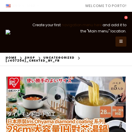
ENG
USD
WELCOME TO PORTO!
0
Create your first
navigation menu here
and add it to
the "Main menu" location.
HOME
SHOP
UNCATEGORIZED
[J407204]_CREATED_BY_FB