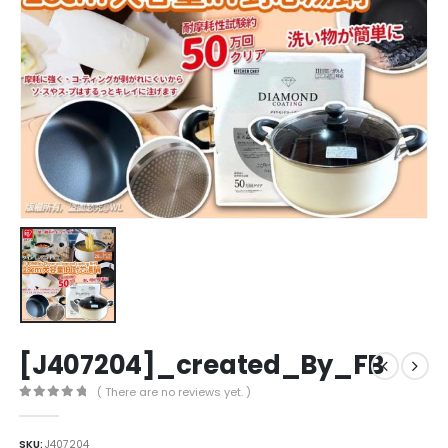
[J407204]_created_By_FB
( There are no reviews yet. )
0
out of 5
SKU:
J407204