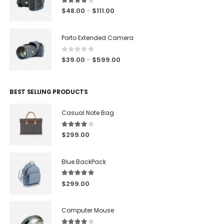
4.00
out of 5
$
48.00
$
111.00
–
Porto Extended Camera
0
out of 5
$
39.00
$
599.00
–
BEST SELLING PRODUCTS
Casual Note Bag
4.00
out of 5
$
299.00
Blue BackPack
5.00
out of 5
$
299.00
Computer Mouse