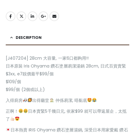
DESCRIPTION
[J407204] 28cm 大容量, 一家6口都夠用!!
日本原裝 Iris Ohyama 鑽石塗層易潔湯鍋 28cm, 日式百貨賣緊
$3xx, e7靚價最平$99/個
$109/個
$99/個 (2個或以上)
入得廚房
出得廳堂
仲係易潔, 唔黏底
正啊！
日本賣緊5千幾日元, 依家$99 就可以帶返屋企，太抵
了
日本熱賣 IRIS Ohyama 鑽石塗層湯鍋, 深受日本用家愛戴 鑽石