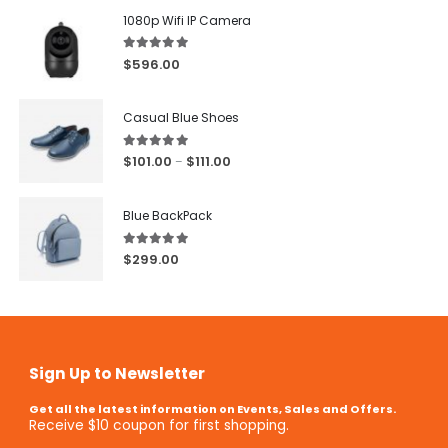
1080p Wifi IP Camera
5.00
out of 5
$
596.00
Casual Blue Shoes
5.00
out of 5
$
101.00
$
111.00
–
Blue BackPack
5.00
out of 5
$
299.00
Sign Up to Newsletter
Get all the latest information on Events, Sales and Offers.
Receive $10 coupon for first shopping.