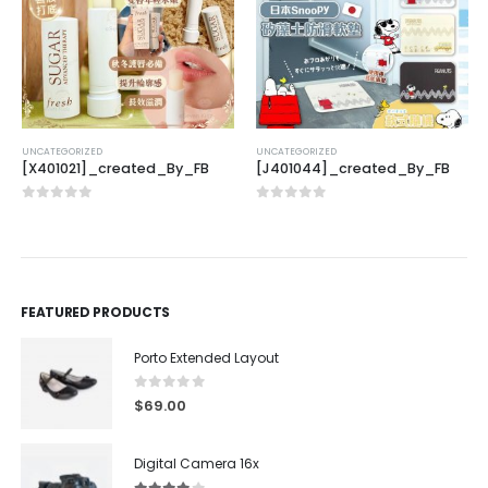
UNCATEGORIZED
UNCATEGORIZED
[X401021]_created_By_FB
[J401044]_created_By_FB
0
out of 5
0
out of 5
FEATURED PRODUCTS
Porto Extended Layout
0
out of 5
$
69.00
Digital Camera 16x