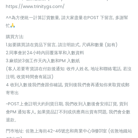
https://www.trinitygs.com/
^^為方便統一計算訂貨數量, 請大家盡量在POST 下留言, 多謝幫
忙
購買方法:
1.如要購買請在貨品下留言, 請注明款式, 尺碼和數量 (如有)
2.同事會於24小時內回覆落單和入數資料
3.麻煩於3個工作天內入數和PM 入數紙
(客人若要寄貨請在付款後通知: 收件人姓名, 地址和聯絡電話, 若沒
注明, 收貨時間會有延誤)
4 收到入數後我們會跟你確認, 貨到後我們會再通知你來取貨或郵
寄寄出
~POST上會註明大約到貨日期, 我們收到入數後會安排訂貨, 貨到
會PM 通知客人, 如果貨品訂不到或供應商出貨有問題, 我們會全數
退款。
門巿地址: 佐敦上海街42-46號忠和商業中心9樓01室 (佐敦地鐵站