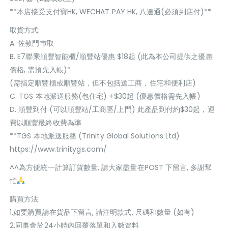
**本店接受支付寶HK, WECHAT PAY HK, 八達通(必須到店付)**
取貨方式:
A. 佐敦門巿取
B. E7聯乘順豐智能櫃/順豐站優惠 $18起 (此為本公司提供之優惠
價格, 需預先入帳)*
(需指定順豐櫃或順豐站，但不包括送工商，住宅和便利店)
C. TGS 本地派送服務(包住宅) +$30起 (優惠價格需先入帳)
D. 順豐到付 (可以順豐站/工商區/上門) 此產品到付約$30起，運
費以順豐最終收費為準
**TGS 本地派送服務 (Trinity Global Solutions Ltd)
https://www.trinitygs.com/
^^為方便統一計算訂貨數量, 請大家盡量在POST 下留言, 多謝幫
忙
購買方法:
1.如要購買請在貨品下留言, 請注明款式, 尺碼和數量 (如有)
2.同事會於24小時內回覆落單和入數資料