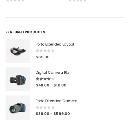
0
out of 5
0
out of 5
FEATURED PRODUCTS
Porto Extended Layout
0
out of 5
$
69.00
Digital Camera 16x
4.00
out of 5
$
48.00
$
111.00
–
Porto Extended Camera
0
out of 5
$
39.00
$
599.00
–