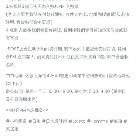
3.麻煩於3個工作天內入數和PM 入數紙
(客人若要寄貨請在付款後通知: 收件人姓名, 地址和聯絡電話, 若沒
注明, 收貨時間會有延誤)
4 收到入數後我們會跟你確認, 貨到後我們會再通知你來取貨或郵
寄寄出
~POST上會註明大約到貨日期, 我們收到入數後會安排訂貨, 貨到
會PM 通知客人, 如果貨品訂不到或供應商出貨有問題, 我們會全數
退款。
門巿地址: 佐敦上海街42-46號忠和商業中心9樓01室 (佐敦地鐵站
C2出口)
辦公時間: 星期一至五: 10:00-19:00, 星期六: 11:00-4:00 (星期日
及公眾假期休息)
^^歡迎PM查詢批發^^
#小狗圖案 #日本 #日本設計師 #Joleto #Homme #短袖 #
家居服