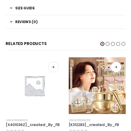
SIZE GUIDE
REVIEWS (0)
RELATED PRODUCTS
UNCATEGORIZED
UNCATEGORIZED
[X401036Z]_created_By_FB
[K312283]_created_By_FB