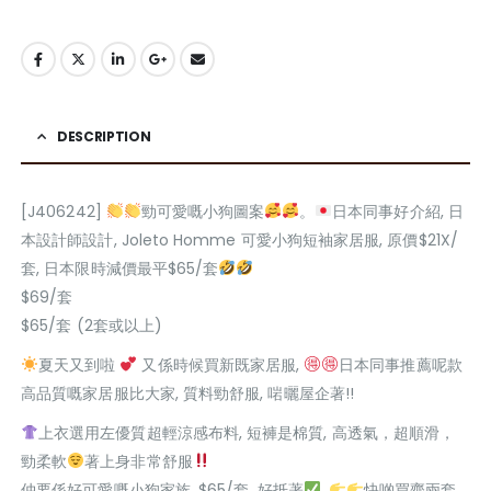
DESCRIPTION
[J406242]
勁可愛嘅小狗圖案
。
日本同事好介紹, 日
本設計師設計, Joleto Homme 可愛小狗短袖家居服, 原價$21X/
套, 日本限時減價最平$65/套
$69/套
$65/套 (2套或以上)
夏天又到啦
又係時候買新既家居服,
日本同事推薦呢款
高品質嘅家居服比大家, 質料勁舒服, 啱曬屋企著!!
上衣選用左優質超輕涼感布料, 短褲是棉質, 高透氣，超順滑，
勁柔軟
著上身非常舒服
仲要係好可愛嘅小狗家族, $65/套, 好抵著
,
快啲買齊兩套