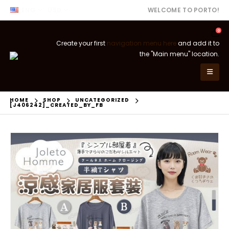
ENG
USD
WELCOME TO PORTO!
0
Create your first
navigation menu here
and add it to
the "Main menu" location.
HOME
SHOP
UNCATEGORIZED
[J406242]_CREATED_BY_FB