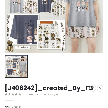
[J406242]_created_By_FB
( There are no reviews yet. )
0
out of 5
SKU:
J406242