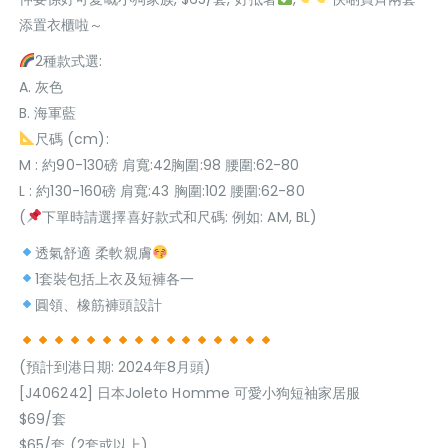
添置衣櫃啦～
2種款式選:
A. 灰色
B. 海軍藍
尺碼 (cm):
M : 約90-130磅 肩寬:42胸圍:98 腰圍:62-80
L : 約130-160磅 肩寬:43 胸圍:102 腰圍:62-80
(
下單時請選擇喜好款式和尺碼: 例如: AM, BL)
透氣舒適 柔軟親膚
1套裝包括上衣及短褲各一
圓領、橡筋褲頭設計
(預計到港日期: 2024年8月頭)
[J406242] 日本Joleto Homme 可愛小狗短袖家居服
$69/套
$65/套 (2套或以上)