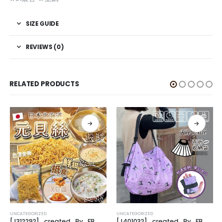
SIZE GUIDE
REVIEWS (0)
RELATED PRODUCTS
UNCATEGORIZED
UNCATEGORIZED
[J312292]_created_By_FB
[J401032]_created_By_FB