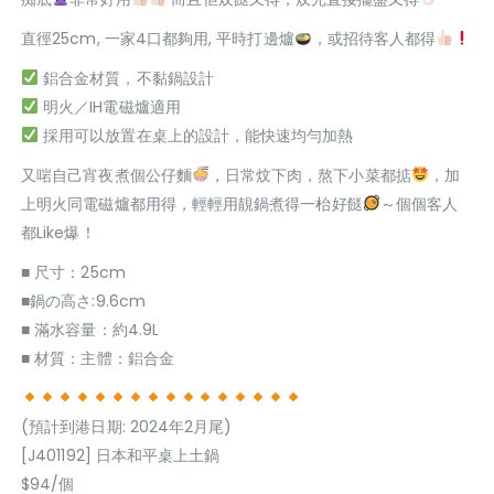
直徑25cm, 一家4口都夠用, 平時打邊爐
，或招待客人都得
鋁合金材質，不黏鍋設計
明火／IH電磁爐適用
採用可以放置在桌上的設計，能快速均勻加熱
又啱自己宵夜煮個公仔麵
，日常炆下肉，熬下小菜都掂
，加
上明火同電磁爐都用得，輕輕用靚鍋煮得一枱好餸
～個個客人
都Like爆！
■ 尺寸：25cm
■鍋の高さ:9.6cm
■ 滿水容量：約4.9L
■ 材質：主體：鋁合金
(預計到港日期: 2024年2月尾)
[J401192] 日本和平桌上土鍋
$94/個