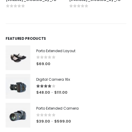
0
out of 5
0
out of 5
FEATURED PRODUCTS
Porto Extended Layout
0
out of 5
$
69.00
Digital Camera 16x
4.00
out of 5
$
48.00
$
111.00
–
Porto Extended Camera
0
out of 5
$
39.00
$
599.00
–