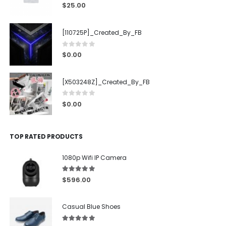
0
out of 5
$
25.00
[110725P]_Created_By_FB
0
out of 5
$
0.00
[X503248Z]_Created_By_FB
0
out of 5
$
0.00
TOP RATED PRODUCTS
1080p Wifi IP Camera
5.00
out of 5
$
596.00
Casual Blue Shoes