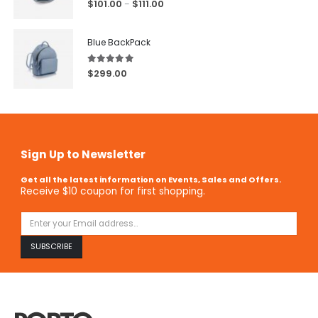
5.00
out of 5
$
101.00
$
111.00
–
Blue BackPack
5.00
out of 5
$
299.00
Sign Up to Newsletter
Get all the latest information on Events, Sales and Offers.
Receive $10 coupon for first shopping.