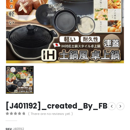
[J401192]_created_By_FB
( There are no reviews yet. )
0
out of 5
SKU:
J401192