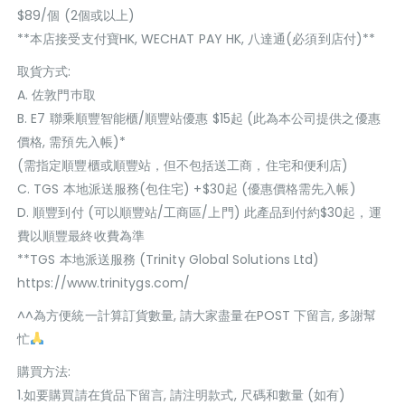
$89/個 (2個或以上)
**本店接受支付寶HK, WECHAT PAY HK, 八達通(必須到店付)**
取貨方式:
A. 佐敦門巿取
B. E7 聯乘順豐智能櫃/順豐站優惠 $15起 (此為本公司提供之優惠
價格, 需預先入帳)*
(需指定順豐櫃或順豐站，但不包括送工商，住宅和便利店)
C. TGS 本地派送服務(包住宅) +$30起 (優惠價格需先入帳)
D. 順豐到付 (可以順豐站/工商區/上門) 此產品到付約$30起，運
費以順豐最終收費為準
**TGS 本地派送服務 (Trinity Global Solutions Ltd)
https://www.trinitygs.com/
^^為方便統一計算訂貨數量, 請大家盡量在POST 下留言, 多謝幫
忙
購買方法:
1.如要購買請在貨品下留言, 請注明款式, 尺碼和數量 (如有)