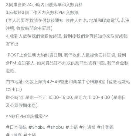
2.同事會於24小時內回覆落單和入數資料
3.麻煩於3個工作天內入數和PM 入數紙
(客人若要寄貨請在付款後通知: 收件人姓名, 地址和聯絡電話, 若沒
注明, 收貨時間會有延誤)
4 收到入數後我們會跟你確認, 貨到後我們會再通知你來取貨或郵
寄寄出
~POST上會註明大約到貨日期, 我們收到入數後會安排訂貨, 貨到
會PM 通知客人, 如果貨品訂不到或供應商出貨有問題, 我們會全數
退款。
門巿地址: 佐敦上海街42-46號忠和商業中心9樓01室 (佐敦地鐵站
C2出口)
辦公時間: 星期一至五: 10:00-19:00, 星期六: 11:00-4:00 (星期日
及公眾假期休息)
^^歡迎PM查詢批發^^
#日本傳統 #Shabu #shabu #土鍋 #打邊爐 #什菜鍋
#IH兼容 #土鍋