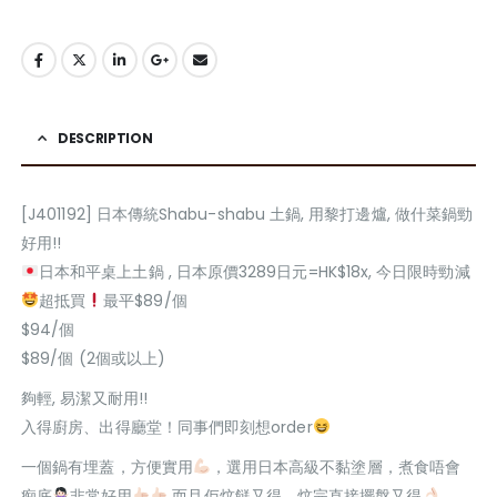
DESCRIPTION
[J401192] 日本傳統Shabu-shabu 土鍋, 用黎打邊爐, 做什菜鍋勁
好用!!
日本和平桌上土鍋 , 日本原價3289日元=HK$18x, 今日限時勁減
超抵買
最平$89/個
$94/個
$89/個 (2個或以上)
夠輕, 易潔又耐用!!
入得廚房、出得廳堂！同事們即刻想order
一個鍋有埋蓋，方便實用
，選用日本高級不黏塗層，煮食唔會
痴底
非常好用
而且佢炆餸又得，炆完直接擺盤又得