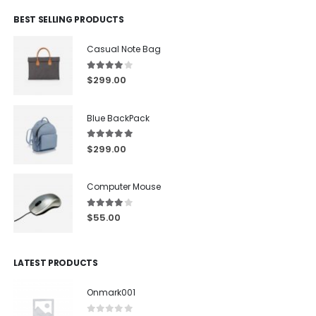
BEST SELLING PRODUCTS
Casual Note Bag
4.00
out of 5
$
299.00
Blue BackPack
5.00
out of 5
$
299.00
Computer Mouse
4.00
out of 5
$
55.00
LATEST PRODUCTS
Onmark001