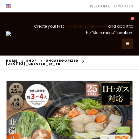
ENG
USD
WELCOME TO PORTO!
0
Create your first
navigation menu here
and add it to
the "Main menu" location.
HOME
SHOP
UNCATEGORIZED
[J401192]_CREATED_BY_FB