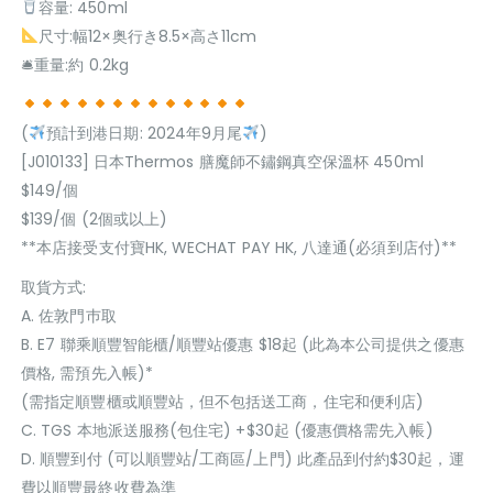
容量: 450ml
尺寸:幅12×奥行き8.5×高さ11cm
🛎重量:約 0.2kg
(
預計到港日期: 2024年9月尾
)
[J010133] 日本Thermos 膳魔師不鏽鋼真空保溫杯 450ml
$149/個
$139/個 (2個或以上)
**本店接受支付寶HK, WECHAT PAY HK, 八達通(必須到店付)**
取貨方式:
A. 佐敦門巿取
B. E7 聯乘順豐智能櫃/順豐站優惠 $18起 (此為本公司提供之優惠
價格, 需預先入帳)*
(需指定順豐櫃或順豐站，但不包括送工商，住宅和便利店)
C. TGS 本地派送服務(包住宅) +$30起 (優惠價格需先入帳)
D. 順豐到付 (可以順豐站/工商區/上門) 此產品到付約$30起，運
費以順豐最終收費為準