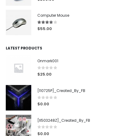
Computer Mouse
4.00
out of 5
$
55.00
LATEST PRODUCTS
Onmark001
0
out of 5
$
25.00
[110725P]_Created_By_FB
0
out of 5
$
0.00
[X503248Z]_Created_By_FB
0
out of 5
$
0.00