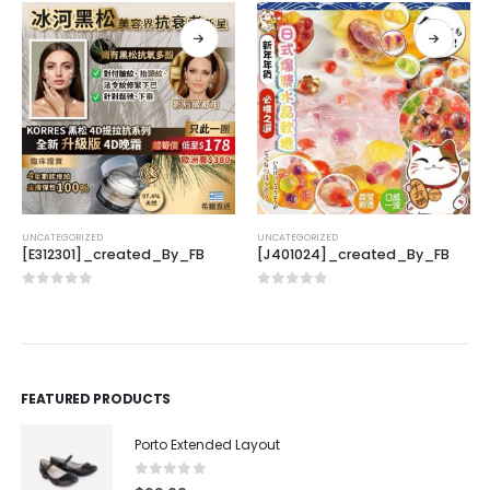
UNCATEGORIZED
UNCATEGORIZED
[E312301]_created_By_FB
[J401024]_created_By_FB
0
out of 5
0
out of 5
FEATURED PRODUCTS
Porto Extended Layout
0
out of 5