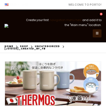
ENG
USD
WELCOME TO PORTO!
0
Create your first
navigation menu here
and add it to
the "Main menu" location.
HOME
SHOP
UNCATEGORIZED
[J010133]_CREATED_BY_FB