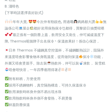
B. 淺啡色
(下單時請選擇喜好款式)
年年大賣,
今次仲有勁靚色, 用過嘅
媽媽都大讚
無
論係公司
屋企
都好岩用保熱保冷乜都得，買黎節日抽獎啱哂
最正係有一個防塵上蓋，飲用安全又衛生，仲可減緩溫度下
降, Thermos呢個牌子出名保冷丶保溫效果好！係信心保證，
日本 Thermos 不鏽鋼真空控溫杯，不鏽鋼斷熱設計，阻隔外
來溫度唔會影響食物本身既溫度，從而做到保溫
保冷
功能，
外層又唔會燙親手。除左裝
熱飲外，仲可以裝
凍飲， 裝雪糕
唔會咁快溶，一年四季都用得著✌
✌
附有杯柄，方便使用
採用不銹鋼物料，真空隔熱構造，可持久保溫保冷
飲用凍飲時杯身外側不易出現水珠
飲用熱飲時杯身外側不會發熱，不易燙傷
杯蓋防塵保溫