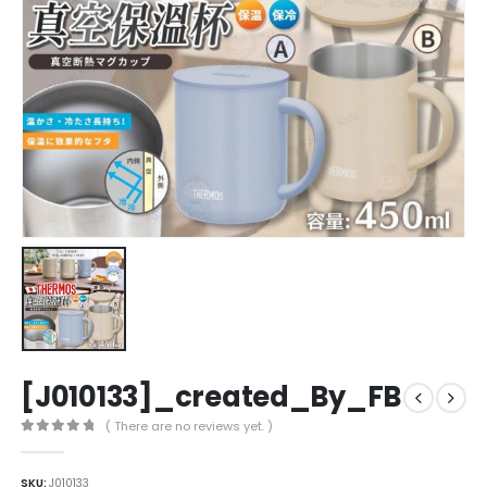
[J010133]_created_By_FB
( There are no reviews yet. )
0
out of 5
SKU:
J010133