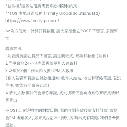
*智能櫃/順豐站優惠需受條款與限制約束
**TGS 本地派送服務 (Trinity Global Solutions Ltd)
https://www.trinitygs.com/
^^為方便統一計算訂貨數量, 請大家盡量在POST 下留言, 多謝幫
忙
購買方法:
1.如要購買請在貨品下留言, 請注明款式, 尺碼和數量 (如有)
2.同事會於24小時內回覆落單和入數資料
3.麻煩於3個工作天內入數和PM 入數紙
(客人若要寄貨請在付款後通知: 收件人姓名, 地址和聯絡電話, 若沒
注明, 收貨時間會有延誤)
4 收到入數後我們會跟你確認, 貨到後我們會再通知你來取貨或郵
寄寄出
~POST上會註明大約到貨日期, 我們收到入數後會安排訂貨, 貨到
會PM 通知客人, 如果貨品訂不到或供應商出貨有問題, 我們會全數
退款。