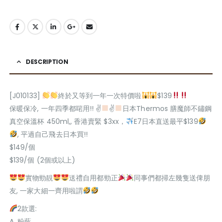
DESCRIPTION
[J010133]
終於又等到一年一次特價啦
$139
保暖保冷, 一年四季都啱用!! ✌
✌
日本Thermos 膳魔師不鏽鋼
真空保溫杯 450ml,, 香港賣緊 $3xx，
E7日本直送最平$139
, 平過自己飛去日本買!!
$149/個
$139/個 (2個或以上)
實物勁靚
送禮自用都勁正
同事們都掃左幾隻送俾朋
友, 一家大細一齊用啦謂
2款選:
A. 粉藍