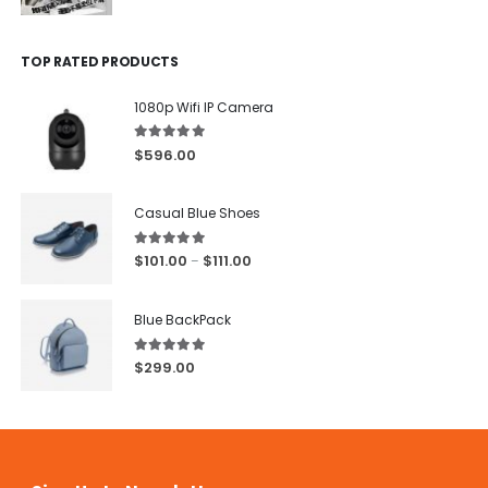
TOP RATED PRODUCTS
1080p Wifi IP Camera
5.00
out of 5
$
596.00
Casual Blue Shoes
5.00
out of 5
$
101.00
$
111.00
–
Blue BackPack
5.00
out of 5
$
299.00