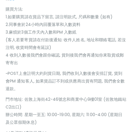
購買方法:
1.如要購買請在貨品下留言, 請注明款式, 尺碼和數量 (如有)
2.同事會於24小時內回覆落單和入數資料
3.麻煩於3個工作天內入數和PM 入數紙
(客人若要寄貨請在付款後通知: 收件人姓名, 地址和聯絡電話, 若沒
注明, 收貨時間會有延誤)
4 收到入數後我們會跟你確認, 貨到後我們會再通知你來取貨或郵
寄寄出
~POST上會註明大約到貨日期, 我們收到入數後會安排訂貨, 貨到
會PM 通知客人, 如果貨品訂不到或供應商出貨有問題, 我們會全數
退款。
門巿地址: 佐敦上海街42-46號忠和商業中心9樓01室 (佐敦地鐵站
C2出口)
辦公時間: 星期一至五: 10:00-19:00, 星期六: 11:00-4:00 (星期日
及公眾假期休息)