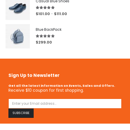
Casual Blue Shoes
5.00
out of 5
$
101.00
$
111.00
–
Blue BackPack
5.00
out of 5
$
299.00
Sign Up to Newsletter
Get all the latest information on Events, Sales and Offers.
Receive $10 coupon for first shopping.