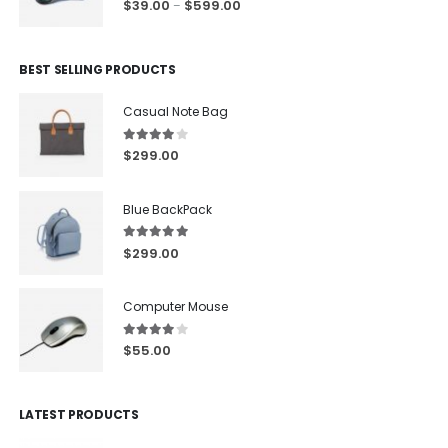
$
39.00
$
599.00
–
BEST SELLING PRODUCTS
Casual Note Bag
4.00
out of 5
$
299.00
Blue BackPack
5.00
out of 5
$
299.00
Computer Mouse
4.00
out of 5
$
55.00
LATEST PRODUCTS