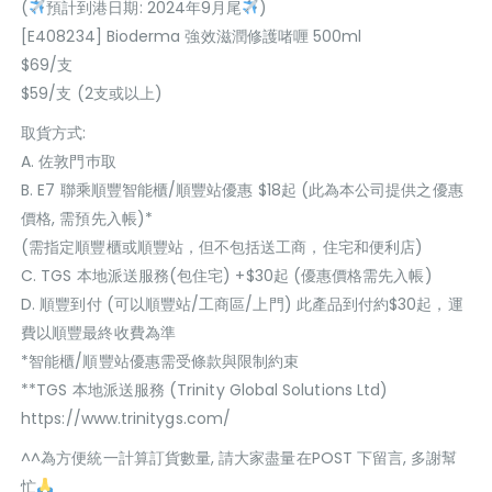
(
預計到港日期: 2024年9月尾
)
[E408234] Bioderma 強效滋潤修護啫喱 500ml
$69/支
$59/支 (2支或以上)
取貨方式:
A. 佐敦門巿取
B. E7 聯乘順豐智能櫃/順豐站優惠 $18起 (此為本公司提供之優惠
價格, 需預先入帳)*
(需指定順豐櫃或順豐站，但不包括送工商，住宅和便利店)
C. TGS 本地派送服務(包住宅) +$30起 (優惠價格需先入帳)
D. 順豐到付 (可以順豐站/工商區/上門) 此產品到付約$30起，運
費以順豐最終收費為準
*智能櫃/順豐站優惠需受條款與限制約束
**TGS 本地派送服務 (Trinity Global Solutions Ltd)
https://www.trinitygs.com/
^^為方便統一計算訂貨數量, 請大家盡量在POST 下留言, 多謝幫
忙