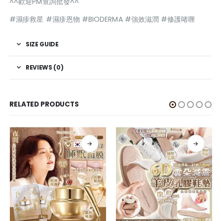
^^歡迎PM查詢批發^^
#濕疹救星 #濕疹恩物 #BIODERMA #強效滋潤 #修護啫喱
SIZE GUIDE
REVIEWS (0)
RELATED PRODUCTS