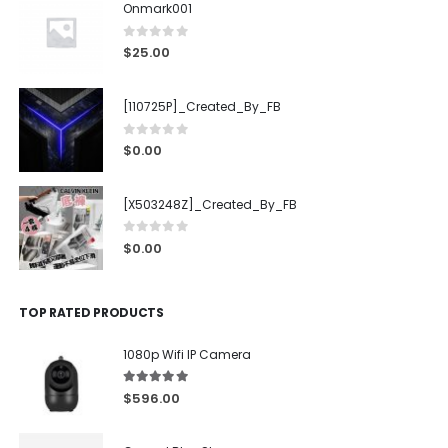
Onmark001
0
out of 5
$
25.00
[110725P]_Created_By_FB
0
out of 5
$
0.00
[X503248Z]_Created_By_FB
0
out of 5
$
0.00
TOP RATED PRODUCTS
1080p Wifi IP Camera
5.00
out of 5
$
596.00