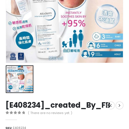
[E408234]_created_By_FB
( There are no reviews yet. )
0
out of 5
SKU:
E408234