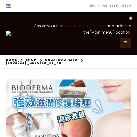
ENG
USD
WELCOME TO PORTO!
0
Create your first
navigation menu here
and add it to
the "Main menu" location.
HOME
SHOP
UNCATEGORIZED
[E408234]_CREATED_BY_FB