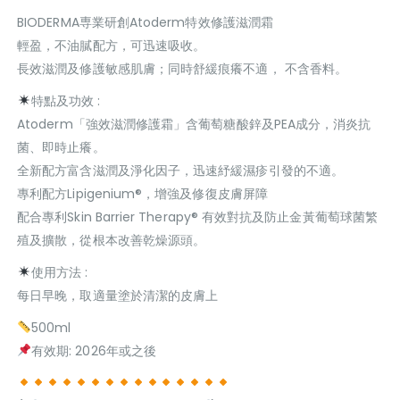
BIODERMA専業研創Atoderm特效修護滋潤霜
輕盈，不油膩配方，可迅速吸收。
長效滋潤及修護敏感肌膚；同時舒緩痕癢不適， 不含香料。
特點及功效 :
Atoderm「強效滋潤修護霜」含葡萄糖酸鋅及PEA成分，消炎抗
菌、即時止癢。
全新配方富含滋潤及淨化因子，迅速紓緩濕疹引發的不適。
專利配方Lipigenium®️，增強及修復皮膚屏障
配合專利Skin Barrier Therapy®️ 有效對抗及防止金黃葡萄球菌繁
殖及擴散，從根本改善乾燥源頭。
使用方法 :
每日早晚，取適量塗於清潔的皮膚上
500ml
有效期: 2026年或之後