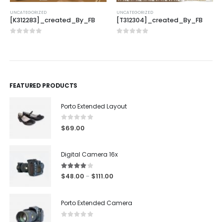
UNCATEGORIZED
UNCATEGORIZED
[K312283]_created_By_FB
[T312304]_created_By_FB
0
out of 5
0
out of 5
FEATURED PRODUCTS
Porto Extended Layout
0
out of 5
$
69.00
Digital Camera 16x
4.00
out of 5
$
48.00
$
111.00
–
Porto Extended Camera
0
out of 5