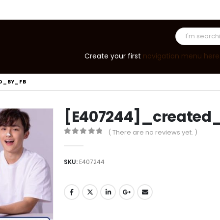
Create your first
navigation menu here
D_BY_FB
[E407244]_created
( There are no reviews yet. )
0
out of 5
SKU:
E407244