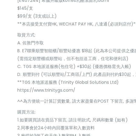
[E407244] 希臘升級版korres乳酪潔面乳150ml
$145/支
$99/支 (3支或以上)
**本店接受支付寶HK, WECHAT PAY HK, 八達通(必須到店付)*
取貨方式:
A. 佐敦門巿取
B. E7聯乘順豐智能櫃/順豐站優惠 $18起 (此為本公司提供之優
(需指定順豐櫃或順豐站，但不包括送工商，住宅和便利店)
C. TGS 本地派送服務(包住宅) +$30起 (優惠價格需先入帳)
D. 順豐到付 (可以順豐站/工商區/上門) 此產品到付約$30
**TGS 本地派送服務 (Trinity Global Solutions Ltd)
https://www.trinitygs.com/
^^為方便統一計算訂貨數量, 請大家盡量在POST 下留言, 多謝
購買方法:
1.如要購買請在貨品下留言, 請注明款式, 尺碼和數量 (如有)
2.同事會於24小時內回覆落單和入數資料
3.麻煩於3個工作天內入數和PM 入數紙