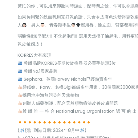
繁忙的你，可以用來卸妝同時潔面，慳時間之餘，仲可以令肌
如果你用緊的洗面乳用完好乾的話，只會令皮膚愈洗變得更乾
人
，男人
、青春期學生
都用得，除左面、背部都用得
弱酸性‼無皂配方‼ 不含起泡劑‼ 選用天然椰子油起泡，用料
乾皮敏感皮！
KORRES大有來頭
希臘品牌KORRES長期位於搜尋器必買手信頭3位
希臘No.1國家品牌
Sephora、英國Harvey Nichols已經熱賣多年
碧咸嫂、Pony、名模Gigi都係多年用家，30個國家3000
採用地中海無污染的天然植物
創辦人係藥劑師，配合天然順勢療法改善皮膚問題
希 臘 唯 一 符 合 National Drug Organization 認 可 的 出
(
預計到港日期: 2024年8月中
)