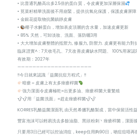
• 比普通乳酪高出多2.5倍的蛋白質，令皮膚更加深層保濕
• 莧菜籽精華洗面後不用崩緊，提供抗氧化保護，保護皮膚屏障
• 金銀花提取物抗菌鎮靜皮膚
•
椰子水解蛋白，增加表皮頂層的含水量，加速皮膚更新
• 85% 天然，可卸淡妝、洗面、落防曬3用
• 大大增加皮膚整體的抵禦力, 修服力, 防禦力. 皮膚更有能
臨床證實^ : 7天收毛孔、7天改善皮膚缺水問題、 100%用
有效期：2027年
————————————————————
‼今日就來認識「益菌抗痘方程式」‼
暗瘡＝皮膚上有太多痤瘡桿菌
強力潔面令皮膚極乾=出更多油、痤瘡桿菌大量繁殖
用「益菌洗面」=趕走痤瘡桿菌
KORRES乳酪益菌潔面乳 由天然希臘乳酪製成，當中保留活
豐富泡沫可以輕易洗去多餘油脂、黑頭粉刺丶痤瘡桿菌，潔面
只要用3日已經可以控油消痘，keep住用夠90日，啲痘痘唔