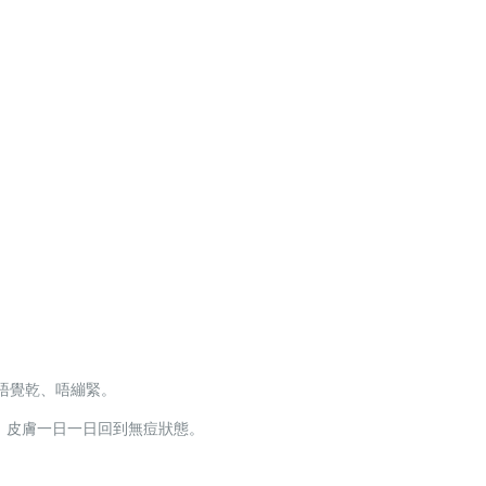
全唔覺乾、唔繃緊。
，皮膚一日一日回到無痘狀態。