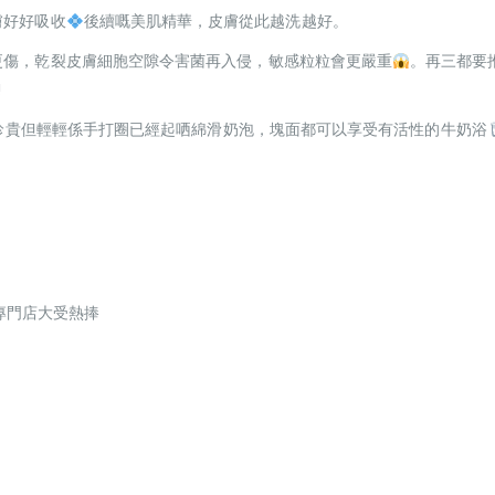
膚好好吸收
後續嘅美肌精華，皮膚從此越洗越好。
更傷，乾裂皮膚細胞空隙令害菌再入侵，敏感粒粒會更嚴重
。再三都要推
!
更珍貴但輕輕係手打圈已經起哂綿滑奶泡，塊面都可以享受有活性的牛奶浴
家專門店大受熱捧