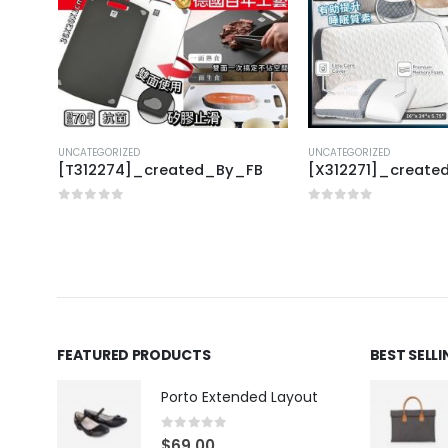
UNCATEGORIZED
UNCATEGORIZED
FB
[T312274]_created_By_FB
[X312271]_create
0
out of 5
0
out of 5
FEATURED PRODUCTS
BEST SELL
Porto Extended Layout
0
out of 5
$
69.00