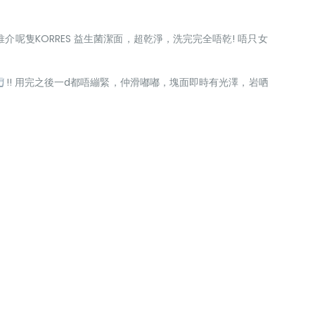
介呢隻KORRES 益生菌潔面，超乾淨，洗完完全唔乾! 唔只女
!! 用完之後一d都唔繃緊，仲滑嘟嘟，塊面即時有光澤，岩哂