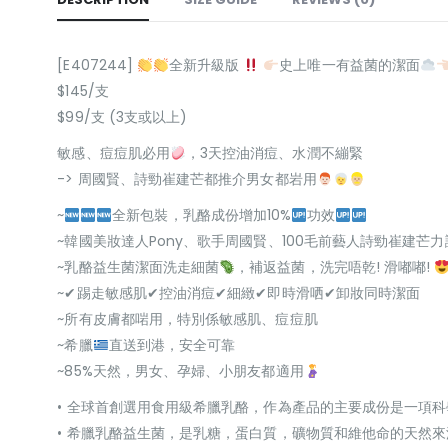
[E407244]
全新升級版
史上唯一有益菌的潔面
$145/支
$99/支 (3支或以上)
敏感、痘痘肌必用
，3天控油消痘、水潤不繃緊
-> 周國賢、詩勁崔建芒都推介男女都岩用
~
全新包裝，乳酪成份增加10%
功效
~韓國美妝達人Pony、歌手周國賢、100毛前藝人詩勁崔建芒
~乳酪益生菌潔面洗走細菌
，補返益菌，洗完唔乾! 滑嘟嘟!
~✔踢走敏感肌✔控油消痘✔細緻✔即時滑哂✔卸妝同時潔面
~所有皮膚都啱用，特別係敏感肌、痘痘肌
~希臘
直送到港，安全可靠
~85%天然，男女、孕婦、小朋友都適用
• 全球首創選用食用級希臘乳酪，作為產品的主要成份是一項
• 希臘乳酪益生菌，是乳糖，蛋白質，礦物質和維他命的天然來