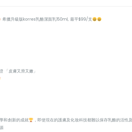
希臘升級版korres乳酪潔面乳150ml, 最平$99/支
力證 「皮膚又滑又嫩」
科學和創新的成就
，即使現在的護膚及化妝科技都難以保存乳酪的活性
源