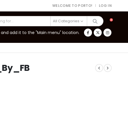
WELCOME TO PORTO!
LOG IN
|
All Categories
0
and add it to the "Main menu" location.
_By_FB