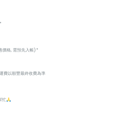
*
惠價格, 需預先入帳)*
起，運費以順豐最終收費為準
幫忙