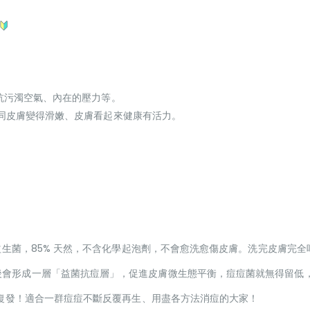
力對抗污濁空氣、內在的壓力等。
家認同皮膚變得滑嫩、皮膚看起來健康有活力。
性益生菌，85% 天然，不含化學起泡劑，不會愈洗愈傷皮膚。洗完皮膚完
後會形成一層「益菌抗痘層」，促進皮膚微生態平衡，痘痘菌就無得留低
再復發！適合一群痘痘不斷反覆再生、用盡各方法消痘的大家！