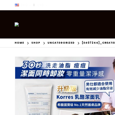
ENG
USD
|
HOME
SHOP
UNCATEGORIZED
[E407244]_CREATE