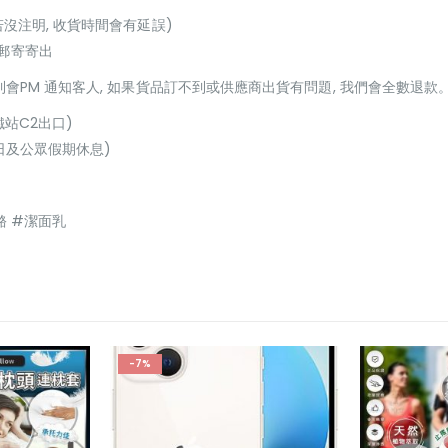
若沒注明, 收貨時間會有延誤)
或郵寄寄出
貨到會PM 通知客人, 如果貨品訂不到或供應商出貨有問題, 我們會全數退款
鐵站C2出口)
(星期日及公眾假期休息)
酪 #潔面乳
-7%