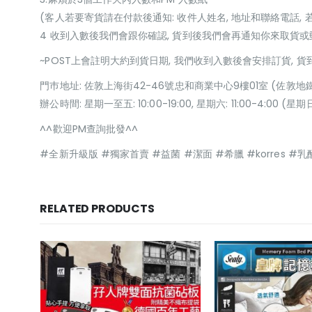
(客人若要寄貨請在付款後通知: 收件人姓名, 地址和聯絡電話, 
4 收到入數後我們會跟你確認, 貨到後我們會再通知你來取貨
~POST上會註明大約到貨日期, 我們收到入數後會安排訂貨, 
門巿地址: 佐敦上海街42-46號忠和商業中心9樓01室 (佐敦地
辦公時間: 星期一至五: 10:00-19:00, 星期六: 11:00-4:00 
^^歡迎PM查詢批發^^
#全新升級版 #獨家首賣 #益菌 #潔面 #希臘 #korres #乳
RELATED PRODUCTS