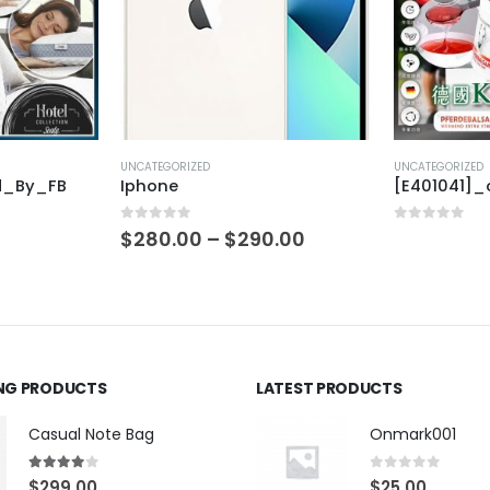
UNCATEGORIZED
UNCATEGORIZED
d_By_FB
Iphone
[E401041]
0
out of 5
0
out of 5
$
280.00
–
$
290.00
ING PRODUCTS
LATEST PRODUCTS
Casual Note Bag
Onmark001
4.00
out of 5
0
out of 5
$
299.00
$
25.00