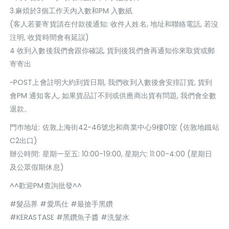
3.麻煩於3個工作天內入數和PM 入數紙
(客人若要寄貨請在付款後通知: 收件人姓名, 地址和聯絡電話, 若沒
注明, 收貨時間會有延誤)
4 收到入數後我們會跟你確認, 貨到後我們會再通知你來取貨或郵
寄寄出
~POST上會註明大約到貨日期, 我們收到入數後會安排訂貨, 貨到
會PM 通知客人, 如果貨品訂不到或供應商出貨有問題, 我們會全數
退款。
門巿地址: 佐敦上海街42-46號忠和商業中心9樓01室 (佐敦地鐵站
C2出口)
辦公時間: 星期一至五: 10:00-19:00, 星期六: 11:00-4:00 (星期日
及公眾假期休息)
^^歡迎PM查詢批發^^
#髮品界 #愛馬仕 #最搶手黑鑽
#KERASTASE #黑鑽魚子醬 #洗髮水