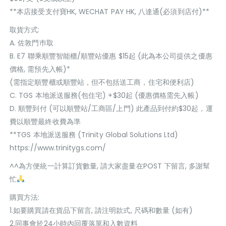
**本店接受支付寶HK, WECHAT PAY HK, 八達通(必須到店付)**
取貨方式:
A. 佐敦門巿取
B. E7 聯乘順豐智能櫃/順豐站優惠 $15起 (此為本公司提供之優惠
價格, 需預先入帳)*
(需指定順豐櫃或順豐站，但不包括送工商，住宅和便利店)
C. TGS 本地派送服務(包住宅) +$30起 (優惠價格需先入帳)
D. 順豐到付 (可以順豐站/工商區/上門) 此產品到付約$30起，運
費以順豐最終收費為準
**TGS 本地派送服務 (Trinity Global Solutions Ltd)
https://www.trinitygs.com/
^^為方便統一計算訂貨數量, 請大家盡量在POST 下留言, 多謝幫
忙
購買方法:
1.如要購買請在貨品下留言, 請注明款式, 尺碼和數量 (如有)
2.同事會於24小時內回覆落單和入數資料