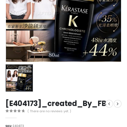
[E404173]_created_By_FB
( There are no reviews yet. )
0
out of 5
SKU:
E404173