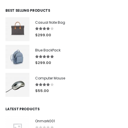
BEST SELLING PRODUCTS
Casual Note Bag
4.00
out of 5
$
299.00
Blue BackPack
5.00
out of 5
$
299.00
Computer Mouse
4.00
out of 5
$
55.00
LATEST PRODUCTS
Onmark001