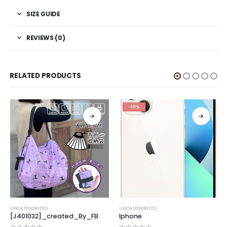
SIZE GUIDE
REVIEWS (0)
RELATED PRODUCTS
-10%
UNCATEGORIZED
UNCATEGORIZED
[J401032]_created_By_FB
Iphone