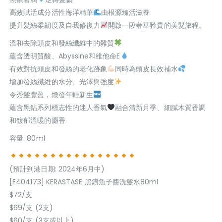
高效賦活成分活性海洋精華
由根源臻活滋養
提升髮絲柔韌度及自我修復力
開啟一段奢華矜貴的美髮旅程。
溫和去除頭皮和發絲纖維中的雜質
蘊含透明質酸、Abyssine和維他命E
有效對抗頭皮和發絲的老化跡象
同時為頭皮長效補水
增加發絲纖維的水分、光澤與強度
令秀髮豐盈，煥發年輕新生
蘊含黑鉆系列標志性的迷人香氣
融合清新月季、細膩木質香調
和馥郁溫暖的麝香
容量: 80ml
(預計到港日期: 2024年6月中)
[E404173] KERASTASE 黑鑽魚子醬洗髮水80ml
$72/支
$69/支 (2支)
$60/支 (3支或以上)