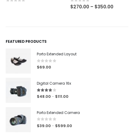
0
out of 5
0
out of 5
$
270.00
–
$
350.00
FEATURED PRODUCTS
Porto Extended Layout
0
out of 5
$
69.00
Digital Camera 16x
4.00
out of 5
$
48.00
$
111.00
–
Porto Extended Camera
0
out of 5
$
39.00
$
599.00
–