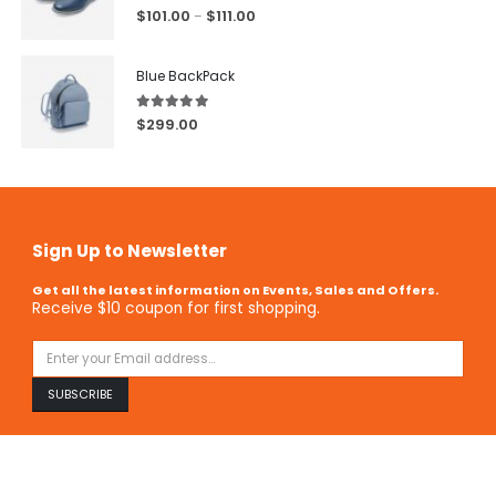
5.00
out of 5
$
101.00
$
111.00
–
Blue BackPack
5.00
out of 5
$
299.00
Sign Up to Newsletter
Get all the latest information on Events, Sales and Offers.
Receive $10 coupon for first shopping.