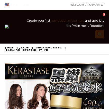
ENG
USD
WELCOME TO PORTO!
0
Create your first
navigation menu here
and add it to
the "Main menu" location.
HOME
SHOP
UNCATEGORIZED
[E404173]_CREATED_BY_FB