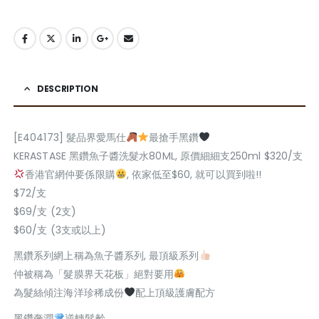
DESCRIPTION
[E404173] 髮品界愛馬仕
最搶手黑鑽
KERASTASE 黑鑽魚子醬洗髮水80ML, 原價細細支250ml $320/支
香港官網仲要係限購
, 依家低至$60, 就可以買到啦!!
$72/支
$69/支 (2支)
$60/支 (3支或以上)
黑鑽系列網上稱為魚子醬系列, 最頂級系列
仲被稱為「髮膜界天花板」絕對要用
為髮絲傾注海洋珍稀成份
配上頂級護膚配方
黑鑽奢潤
逆轉髮齡