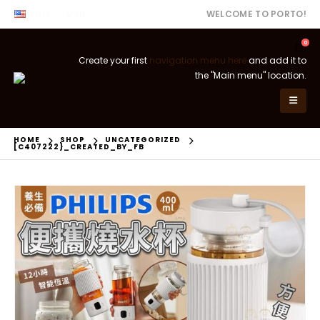
ENG
USD
WELCOME TO PORTO!
0
Create your first
navigation menu here
and add it to
the "Main menu" location.
HOME
SHOP
UNCATEGORIZED
[C407222}_CREATED_BY_FB