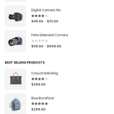
Digital Camera 16x
4.00
out of 5
$
48.00
$
111.00
–
Porto Extended Camera
0
out of 5
$
39.00
$
599.00
–
BEST SELLING PRODUCTS
Casual Note Bag
4.00
out of 5
$
299.00
Blue BackPack
5.00
out of 5
$
299.00