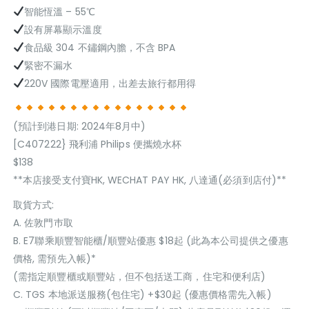
智能恆溫 – 55℃
設有屏幕顯示溫度
食品級 304 不鏽鋼內膽，不含 BPA
緊密不漏水
220V 國際電壓適用，出差去旅行都用得
(預計到港日期: 2024年8月中)
[C407222} 飛利浦 Philips 便攜燒水杯
$138
**本店接受支付寶HK, WECHAT PAY HK, 八達通(必須到店付)**
取貨方式:
A. 佐敦門巿取
B. E7聯乘順豐智能櫃/順豐站優惠 $18起 (此為本公司提供之優惠
價格, 需預先入帳)*
(需指定順豐櫃或順豐站，但不包括送工商，住宅和便利店)
C. TGS 本地派送服務(包住宅) +$30起 (優惠價格需先入帳)