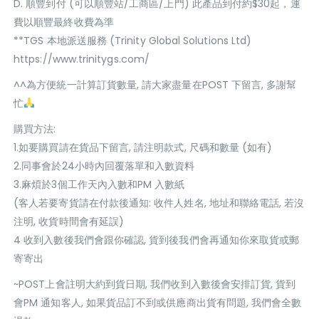
D. 順豐到付 (可以順豐站/工商區/上門) 此產品到付約$30起，運
費以順豐最終收費為準
**TGS 本地派送服務 (Trinity Global Solutions Ltd)
https://www.trinitygs.com/
^^為方便統一計算訂貨數量, 請大家盡量在POST 下留言, 多謝幫
忙
購買方法:
1.如要購買請在貨品下留言, 請注明款式, 尺碼和數量 (如有)
2.同事會於24小時內回覆落單和入數資料
3.麻煩於3個工作天內入數和PM 入數紙
(客人若要寄貨請在付款後通知: 收件人姓名, 地址和聯絡電話, 若沒
注明, 收貨時間會有延誤)
4 收到入數後我們會跟你確認, 貨到後我們會再通知你來取貨或郵
寄寄出
~POST上會註明大約到貨日期, 我們收到入數後會安排訂貨, 貨到
會PM 通知客人, 如果貨品訂不到或供應商出貨有問題, 我們會全數