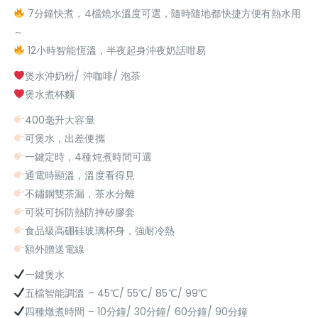
7分鐘快煮，4檔燒水溫度可選，隨時隨地都快捷方便有熱水用
～
12小時智能恆溫，半夜起身沖夜奶話咁易
煲水沖奶粉/ 沖咖啡/ 泡茶
煲水煮杯麵
400毫升大容量
可煲水，出差便攜
一鍵定時，4種炖煮時間可選
通電時顯溫，溫度看得見
不鏽鋼雙茶漏，茶水分離
可裝可拆防熱防摔矽膠套
食品級高硼硅玻璃杯身，強耐冷熱
額外贈送電線
一鍵煲水
五檔智能調溫 – 45℃/ 55℃/ 85℃/ 99℃
四種燉煮時間 – 10分鐘/ 30分鐘/ 60分鐘/ 90分鐘