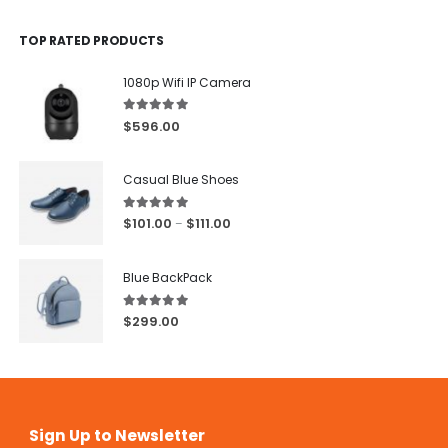
TOP RATED PRODUCTS
1080p Wifi IP Camera
5.00
out of 5
$
596.00
Casual Blue Shoes
5.00
out of 5
$
101.00
$
111.00
–
Blue BackPack
5.00
out of 5
$
299.00
Sign Up to Newsletter