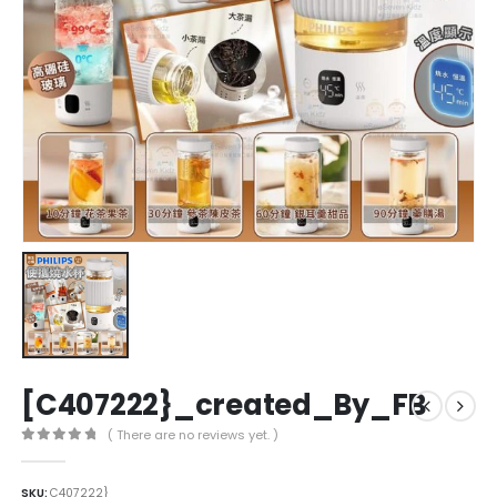
[C407222}_created_By_FB
( There are no reviews yet. )
0
out of 5
SKU:
C407222}