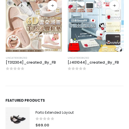
UNCATEGORIZED
UNCATEGORIZED
[T312304]_created_By_FB
[J401044]_created_By_FB
0
out of 5
0
out of 5
FEATURED PRODUCTS
Porto Extended Layout
0
out of 5
$
69.00