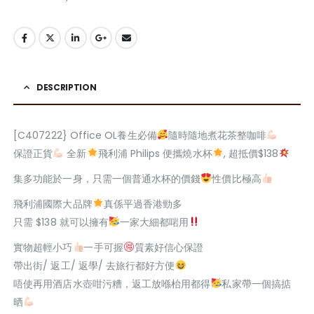
DESCRIPTION
[C407222} Office OL養生必備
隨時隨地煮花茶整咖啡
保證正貨
全新
飛利浦 Philips 便攜燒水杯
, 超抵價$138
集多功能於一身，只需一個普通水杯的價錢
性價比極高
飛利浦國際大品牌
真係平過香港勁多
只需 $138 就可以擁有
一家大細都啱用
實物超輕小巧
一手可握
質素好信心保證
帶出街/ 返工/ 返學/ 去旅行都好方便
唔使再用酒店水壺咁污糟，返工放喺枱用都得
私家帶一個搞掂
晒