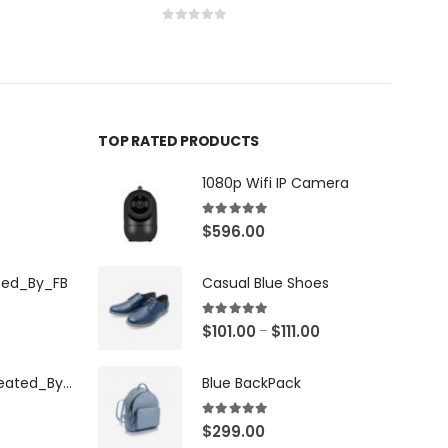
0
out of 5
0
out
TOP RATED PRODUCTS
1080p Wifi IP Camera
5.00
out of 5
$
596.00
ted_By_FB
Casual Blue Shoes
5.00
out of 5
$
101.00
$
111.00
–
[X503248Z]_Created_By_FB
Blue BackPack
5.00
out of 5
$
299.00