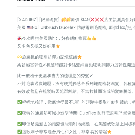
[X412116Z] [限量現貨]
原價 $149
店主親測真係好
美國
No.1 UNbrush DuoFlex 防靜電刷毛魔梳, 原價$1xx
今次哩把美國勁hit，好多網紅推薦
又多色又抵又好好用
施魔梳的聰明超彈力記憶梳齒
柔韌極富彈性✔梳髮時能對卡結髮絲自動聰明調節力度彈性開道
比一般梳子更溫和省力的梳理您的秀髮✔
不對毛囊過度施壓，沒有硬質觸感全系列施魔梳乾濕髮、各種
有效改善您在梳髮時因乾澀糾結、不當拉扯而造成的髮絲脫落
輕輕地梳理，徹底地從最不規則的頭髮中提取打結和纏結，
獨特的通風墊可減少造型時間! DuoFlex 防靜電刷毛™ 
即使是最頑固的頭髮也能順利地纏繞，在濕髮或乾髮上同樣
這款刷子非常適合男性和女性，非常易於清潔