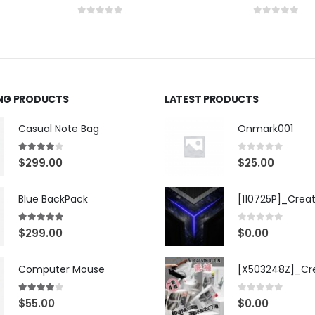
0
out of 5
0
out of 5
ING PRODUCTS
LATEST PRODUCTS
Casual Note Bag
Onmark001
4.00
out of 5
0
out of 5
$
299.00
$
25.00
Blue BackPack
[110725P]_Crea
5.00
out of 5
0
out of 5
$
299.00
$
0.00
Computer Mouse
4.00
out of 5
0
out of 5
$
55.00
$
0.00