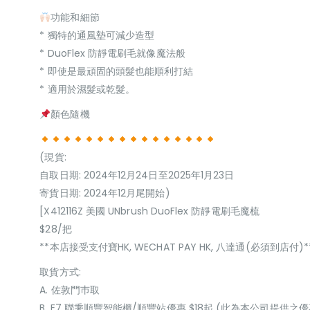
功能和細節
* 獨特的通風墊可減少造型
* DuoFlex 防靜電刷毛就像魔法般
* 即使是最頑固的頭髮也能順利打結
* 適用於濕髮或乾髮。
顏色隨機
(現貨:
自取日期: 2024年12月24日至2025年1月23日
寄貨日期: 2024年12月尾開始)
[X412116Z 美國 UNbrush DuoFlex 防靜電刷毛魔梳
$28/把
**本店接受支付寶HK, WECHAT PAY HK, 八達通(必須到店付)*
取貨方式:
A. 佐敦門巿取
B. E7 聯乘順豐智能櫃/順豐站優惠 $18起 (此為本公司提供之優