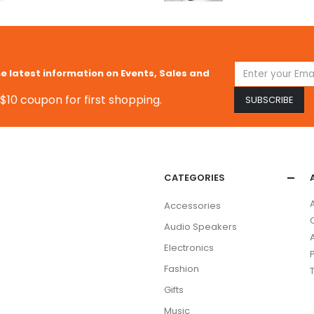
he latest information on Events, Sales and
$10 coupon for first shopping.
CATEGORIES
Accessories
Audio Speakers
Electronics
Fashion
Gifts
Music