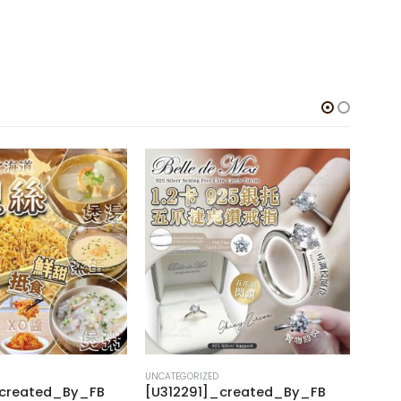
UNCATEGORIZED
UNCAT
_created_By_FB
[U312291]_created_By_FB
[J40