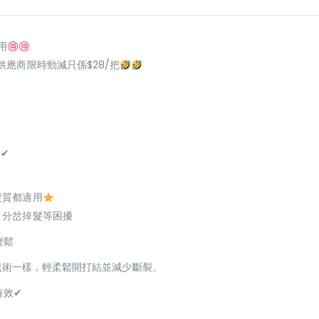
用
/把, 供應商限時勁減只係$28/把
✔
髮質都適用
、分岔掉髮等困擾
輕鬆
就像魔術一樣，輕柔鬆開打結並減少斷裂。
有效✔