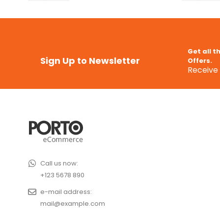
Get all t
Sign Up to Newsletter
Offers.
Receive 
Call us now:
+123 5678 890
e-mail address:
mail@example.com