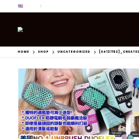
ENG
USD
|
HOME
SHOP
UNCATEGORIZED
[X412116Z]_CREATE