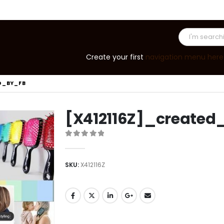
Create your first
navigation menu here
D_BY_FB
[X412116Z]_created
0
out of 5
SKU:
X412116Z