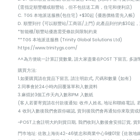
(需指定順豐櫃或順豐站，但不包括送工商，住宅和便利店)
C. TGS 本地派送服務(包住宅) +$30起 (優惠價格需先入帳)
D. 順豐到付 (可以順豐站/工商區/上門) 此產品到付約$30
*智能櫃/順豐站優惠需受條款與限制約束
**TGS 本地派送服務 (Trinity Global Solutions Ltd)
https://www.trinitygs.com/
^^為方便統一計算訂貨數量, 請大家盡量在POST 下留言, 多謝
購買方法:
1.如要購買請在貨品下留言, 請注明款式, 尺碼和數量 (如有)
2.同事會於24小時內回覆落單和入數資料
3.麻煩於3個工作天內入數和PM 入數紙
(客人若要寄貨請在付款後通知: 收件人姓名, 地址和聯絡電話, 
4 收到入數後我們會跟你確認, 貨到後我們會再通知你來取貨
~POST上會註明大約到貨日期, 我們收到入數後會安排訂貨, 
門巿地址: 佐敦上海街42-46號忠和商業中心9樓01室 (佐敦地