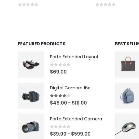
0
out of 5
0
out of 5
FEATURED PRODUCTS
BEST SELL
Porto Extended Layout
0
out of 5
$
69.00
Digital Camera 16x
4.00
out of 5
$
48.00
$
111.00
–
Porto Extended Camera
0
out of 5
$
39.00
$
599.00
–