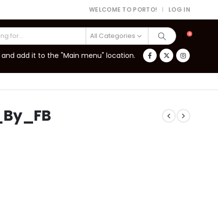
WELCOME TO PORTO!
LOG IN
|
All Categories
0
and add it to the "Main menu" location.
_By_FB