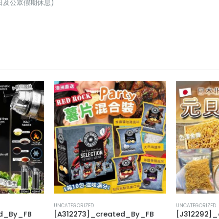
(星期日及公眾假期休息)
UNCATEGORIZED
UNCATEGORIZED
ed_By_FB
[A312273]_created_By_FB
[J312292]