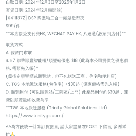
自取日期: 2024年12月3日至2025年1月2日
寄貨日期: 2024年12月頭開始)
[X411187Z] DSP 陶瓷釉二合一頭髮造型夾
$99/件
**本店接受支付寶HK, WECHAT PAY HK, 八達通(必須到店付)**
取貨方式:
A. 佐敦門巿取
B. E7 聯乘順豐智能櫃/順豐站優惠 $18 (此為本公司提供之優惠價
格, 需預先入帳)*
(需指定順豐櫃或順豐站，但不包括送工商，住宅和便利店)
C. TGS 本地派送服務(包住宅) +$30起 (優惠價格需先入帳)
D. 順豐到付 (可以順豐站/工商區/上門) 此產品到付約$30起，運
費以順豐最終收費為準
**TGS 本地派送服務 (Trinity Global Solutions Ltd)
https://www.trinitygs.com/
^^為方便統一計算訂貨數量, 請大家盡量在POST 下留言, 多謝幫
忙