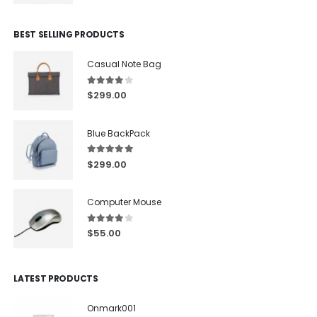
BEST SELLING PRODUCTS
Casual Note Bag
4.00
out of 5
$
299.00
Blue BackPack
5.00
out of 5
$
299.00
Computer Mouse
4.00
out of 5
$
55.00
LATEST PRODUCTS
Onmark001