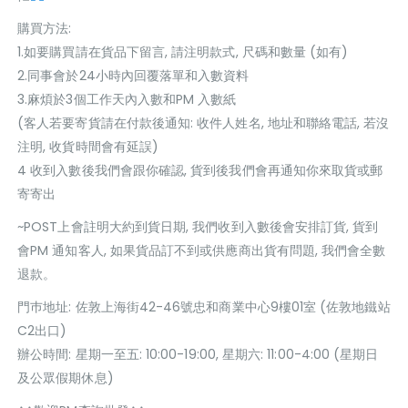
購買方法:
1.如要購買請在貨品下留言, 請注明款式, 尺碼和數量 (如有)
2.同事會於24小時內回覆落單和入數資料
3.麻煩於3個工作天內入數和PM 入數紙
(客人若要寄貨請在付款後通知: 收件人姓名, 地址和聯絡電話, 若沒
注明, 收貨時間會有延誤)
4 收到入數後我們會跟你確認, 貨到後我們會再通知你來取貨或郵
寄寄出
~POST上會註明大約到貨日期, 我們收到入數後會安排訂貨, 貨到
會PM 通知客人, 如果貨品訂不到或供應商出貨有問題, 我們會全數
退款。
門巿地址: 佐敦上海街42-46號忠和商業中心9樓01室 (佐敦地鐵站
C2出口)
辦公時間: 星期一至五: 10:00-19:00, 星期六: 11:00-4:00 (星期日
及公眾假期休息)