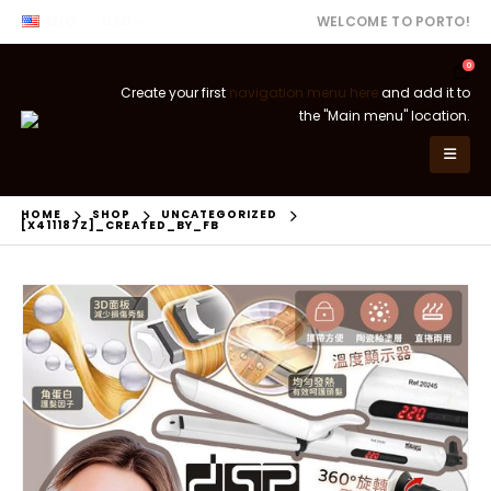
ENG
USD
WELCOME TO PORTO!
0
Create your first
navigation menu here
and add it to
the "Main menu" location.
HOME
SHOP
UNCATEGORIZED
[X411187Z]_CREATED_BY_FB