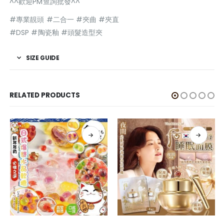
^^歡迎PM查詢批發^^
#專業靚頭 #二合一 #夾曲 #夾直
#DSP #陶瓷釉 #頭髮造型夾
SIZE GUIDE
RELATED PRODUCTS