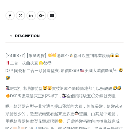
DESCRIPTION
[X411187Z] [限量現貨]
喺屋企
都可以整到專業靚頭
二合一夾曲夾直
都得!!
DSP 陶瓷釉二合一頭髮造型夾, 原價$399
美國大減價$99/件
輕鬆打造理想髮型
買枝返屋企隨時隨地都可以扮靚靚
DSP陶瓷電髮夾正到不得了，
全個頭唔駛五⏱分鐘就夾曬
呢一款頭髮造型夾非常適合燙出蓬鬆的大卷，無論長髮，短髮或者
頭髮較少的，造型後頭髮看起來更多更
豐滿。由其是中短髮，
用呢款卷髮棒做梨花頭就啱曬
。只需將髮稍微向內捲曲就完成
啦✌
✌
以後
瞓醒起身，髮尾翹起曬都唔怕，簡單捲一捲就可