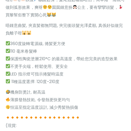
做到弧形效果，爽呀
囡囡鍾意扮
公主，要有攣攣頭髮，
買黎幫佢整下實開心死
唔鍾意曲髪, 夾直髪都無問題, 夾完後頭髮光澤柔順, 真係好似做完
負離子咁
360度旋轉電源線, 捲髪更方便
110 毫米卷髮棒
保護性陶瓷塗層210°C 的最高溫度，帶給您完美的造型效果
不燙手尖端，輕鬆使用、更安全
LED 指示燈可指示捲髮時温度
11種温度選擇: 120度-210度
機身防燙計, 耐高温
薄膜發熱技術, 令發熱更快更均勻
恒温至指定温度設計, 減少秀髪熱損傷
(現貨: