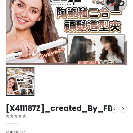
[X411187Z]_created_By_FB
0
out of 5
SKU:
X411187Z