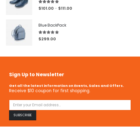
5.00
out of 5
$
101.00
$
111.00
–
Blue BackPack
5.00
out of 5
$
299.00
Sign Up to Newsletter
Get all the latest information on Events, Sales and Offers.
Receive $10 coupon for first shopping.