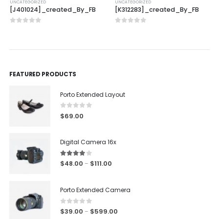
UNCATEGORIZED
UNCATEGORIZED
[J401024]_created_By_FB
[K312283]_created_By_FB
0
out of 5
0
out of 5
FEATURED PRODUCTS
Porto Extended Layout
0
out of 5
$
69.00
Digital Camera 16x
4.00
out of 5
$
48.00
$
111.00
–
Porto Extended Camera
0
out of 5
$
39.00
$
599.00
–