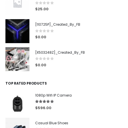
0
out of 5
$
25.00
[110725P]_Created_By_FB
0
out of 5
$
0.00
[X503248Z]_Created_By_FB
0
out of 5
$
0.00
TOP RATED PRODUCTS
1080p Wifi IP Camera
5.00
out of 5
$
596.00
Casual Blue Shoes