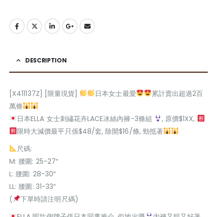
DESCRIPTION
[X411137Z] [限量現貨]
日本女士最愛
累計賣出超過2百
萬條
日本ELLA 女士刺繡花卉LACE冰絲內褲-3條組
, 原價$1XX,
限時大減價最平只係$48/套, 除開$16/條, 勁抵著
尺碼:
M: 腰圍: 25-27″
L: 腰圍: 28-30″
LL: 腰圍: 31-33″
(
下單時請注明尺碼)
ELLA 呢款個牌子係日本同事推介, 佢地出嘅
內褲又靚又好著,