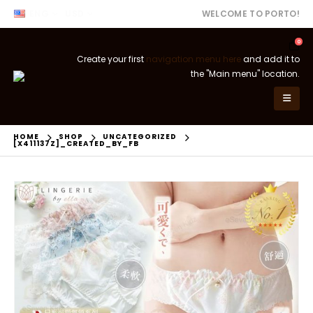
ENG
USD
WELCOME TO PORTO!
0
Create your first
navigation menu here
and add it to
the "Main menu" location.
HOME
SHOP
UNCATEGORIZED
[X411137Z]_CREATED_BY_FB