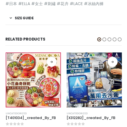
#日本 #ELLA #女士 #刺繡 #花卉 #LACE #冰絲內褲
SIZE GUIDE
RELATED PRODUCTS
UNCATEGORIZED
UNCATEGORIZED
[T401034]_created_By_FB
[X312282]_created_By_FB