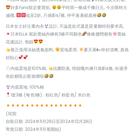
好多fans指定要買佢,
平時買一條成千幾日元, 今次限時大
減價,
低至2折, 只係$14/條, 仲平過著紙底褲
日本女士好注重內衣
設計, 不論是款式還是質量都特別要求高,
日本ELLA 呢款蕾絲內褲有3條不同顏色
條條腰間都有
蕾絲
花邊設計, 勁靚
最正係用冰絲透氣面料,
質地柔滑,
夏天著🌬仲好清爽, 真係
好貼心
內低質地是100%棉,
抗菌防臭, 咁靚嘅內褲只係$14條, 街邊淨
色款都唔止呢個價啦
內底質地: 100%棉
1套3條 (每色1條) : 粉紅色/ 粉藍色/ 米白色
(現貨:
自取日期: 2024年11月29日至2024年12月28日
寄貨日期: 2024年11月尾開始)