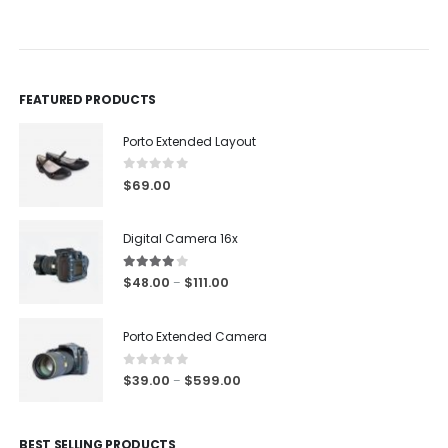
0
out of 5
0
out of 5
FEATURED PRODUCTS
Porto Extended Layout
0
out of 5
$
69.00
Digital Camera 16x
4.00
out of 5
$
48.00
$
111.00
–
Porto Extended Camera
0
out of 5
$
39.00
$
599.00
–
BEST SELLING PRODUCTS