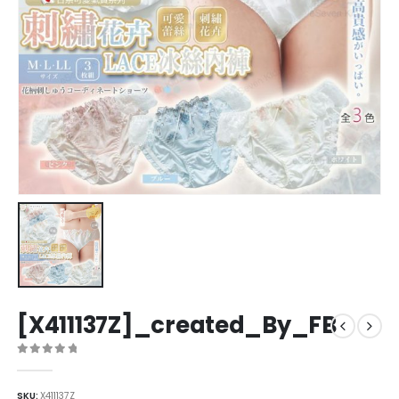
[X411137Z]_created_By_FB
0
out of 5
SKU:
X411137Z