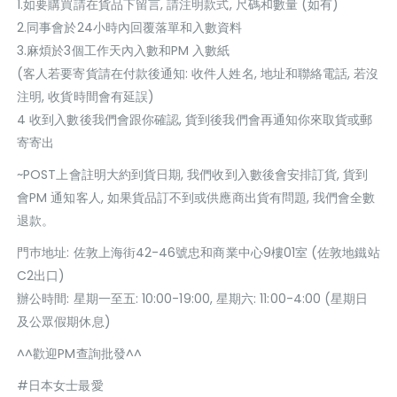
1.如要購買請在貨品下留言, 請注明款式, 尺碼和數量 (如有)
2.同事會於24小時內回覆落單和入數資料
3.麻煩於3個工作天內入數和PM 入數紙
(客人若要寄貨請在付款後通知: 收件人姓名, 地址和聯絡電話, 若沒
注明, 收貨時間會有延誤)
4 收到入數後我們會跟你確認, 貨到後我們會再通知你來取貨或郵
寄寄出
~POST上會註明大約到貨日期, 我們收到入數後會安排訂貨, 貨到
會PM 通知客人, 如果貨品訂不到或供應商出貨有問題, 我們會全數
退款。
門巿地址: 佐敦上海街42-46號忠和商業中心9樓01室 (佐敦地鐵站
C2出口)
辦公時間: 星期一至五: 10:00-19:00, 星期六: 11:00-4:00 (星期日
及公眾假期休息)
^^歡迎PM查詢批發^^
#日本女士最愛