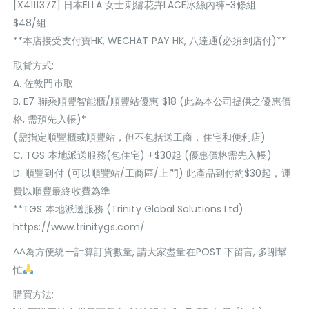
[X411137Z] 日本ELLA 女士刺繡花卉LACE冰絲內褲-3條組
$48/組
**本店接受支付寶HK, WECHAT PAY HK, 八達通(必須到店付)**
取貨方式:
A. 佐敦門巿取
B. E7 聯乘順豐智能櫃/順豐站優惠 $18 (此為本公司提供之優惠價
格, 需預先入帳)*
(需指定順豐櫃或順豐站，但不包括送工商，住宅和便利店)
C. TGS 本地派送服務(包住宅) +$30起 (優惠價格需先入帳)
D. 順豐到付 (可以順豐站/工商區/上門) 此產品到付約$30起，運
費以順豐最終收費為準
**TGS 本地派送服務 (Trinity Global Solutions Ltd)
https://www.trinitygs.com/
^^為方便統一計算訂貨數量, 請大家盡量在POST 下留言, 多謝幫
忙
購買方法: