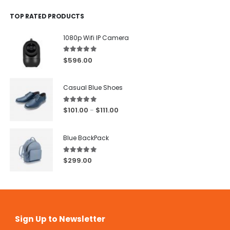
TOP RATED PRODUCTS
1080p Wifi IP Camera
5.00
out of 5
$
596.00
Casual Blue Shoes
5.00
out of 5
$
101.00
$
111.00
–
Blue BackPack
5.00
out of 5
$
299.00
Sign Up to Newsletter