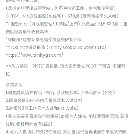
價格, 需預先入帳)*
(需指定順豐櫃或順豐站，但不包括送工商，住宅和便利店)
C. TGS 本地派送服務(包住宅) +$30起 (優惠價格需先入帳)
D. 順豐到付 (可以順豐站/工商區/上門) 此產品到付約$30起，運
費以順豐最終收費為準
*智能櫃/順豐站優惠需受條款與限制約束
**TGS 本地派送服務 (Trinity Global Solutions Ltd)
https://www.trinitygs.com/
^^為方便統一計算訂貨數量, 請大家盡量在POST 下留言, 多謝幫
忙
購買方法:
1.如要購買請在貨品下留言, 請注明款式, 尺碼和數量 (如有)
2.同事會於24小時內回覆落單和入數資料
3.麻煩於3個工作天內入數和PM 入數紙
(客人若要寄貨請在付款後通知: 收件人姓名, 地址和聯絡電話, 若沒
注明, 收貨時間會有延誤)
4 收到入數後我們會跟你確認, 貨到後我們會再通知你來取貨或郵