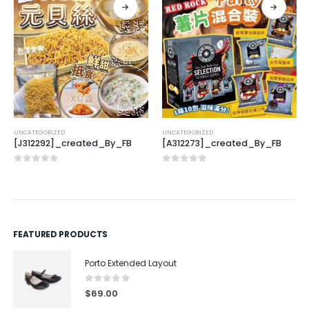
UNCATEGORIZED
UNCATEGORIZED
[J312292]_created_By_FB
[A312273]_created_By_FB
0
out of 5
0
out of 5
FEATURED PRODUCTS
Porto Extended Layout
0
out of 5
$
69.00