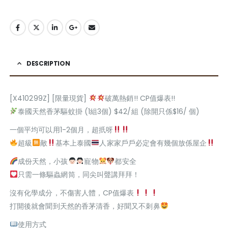
DESCRIPTION
[X410299Z] [限量現貨]
破萬熱銷!! CP值爆表!!
泰國天然香茅驅蚊掛 (1組3個) $42/組 (除開只係$16/ 個)
一個平均可以用1-2個月，超扺呀
超級
敵
基本上泰國
人家家戶戶必定會有幾個放係屋企
成份天然，小孩
寵物
都安全
只需一條驅蟲網筒，同尖叫聲講拜拜！
沒有化學成分，不傷害人體，CP值爆表
打開後就會聞到天然的香茅清香，好聞又不刺鼻
使用方式