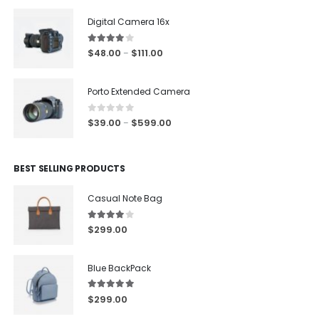
Digital Camera 16x
4.00
out of 5
$
48.00
$
111.00
–
Porto Extended Camera
0
out of 5
$
39.00
$
599.00
–
BEST SELLING PRODUCTS
Casual Note Bag
4.00
out of 5
$
299.00
Blue BackPack
5.00
out of 5
$
299.00