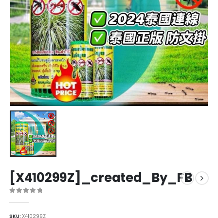
[X410299Z]_created_By_FB
0
out of 5
SKU:
X410299Z