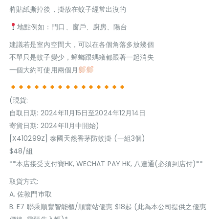
將貼紙撕掉後，掛放在蚊子經常出沒的
地點例如：門口、窗戶、廚房、陽台
建議若是室內空間大，可以在各個角落多放幾個
不單只是蚊子變少，蟑螂跟螞蟻都跟著一起消失
一個大約可使用兩個月
(現貨:
自取日期: 2024年11月15日至2024年12月14日
寄貨日期: 2024年11月中開始)
[X410299Z] 泰國天然香茅防蚊掛 (一組3個)
$48/組
**本店接受支付寶HK, WECHAT PAY HK, 八達通(必須到店付)**
取貨方式:
A. 佐敦門巿取
B. E7 聯乘順豐智能櫃/順豐站優惠 $18起 (此為本公司提供之優惠