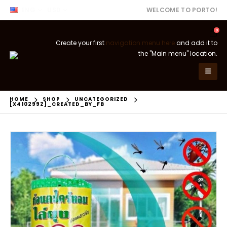
ENG
USD
WELCOME TO PORTO!
0
Create your first
navigation menu here
and add it to
the "Main menu" location.
HOME
SHOP
UNCATEGORIZED
[X410299Z]_CREATED_BY_FB