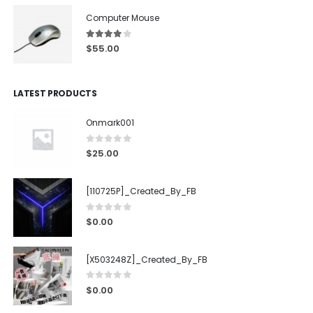
Computer Mouse
4.00
out of 5
$
55.00
LATEST PRODUCTS
Onmark001
0
out of 5
$
25.00
[110725P]_Created_By_FB
0
out of 5
$
0.00
[X503248Z]_Created_By_FB
0
out of 5
$
0.00