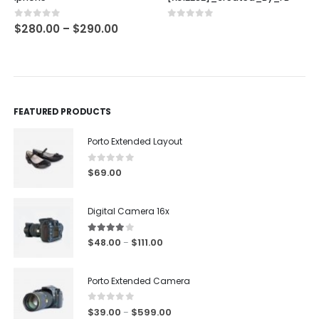
0
out of 5
0
out of 5
$
280.00
–
$
290.00
FEATURED PRODUCTS
Porto Extended Layout
0
out of 5
$
69.00
Digital Camera 16x
4.00
out of 5
$
48.00
$
111.00
–
Porto Extended Camera
0
out of 5
$
39.00
$
599.00
–