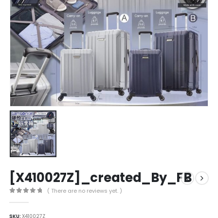
[X410027Z]_created_By_FB
( There are no reviews yet. )
0
out of 5
SKU:
X410027Z