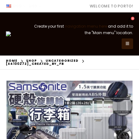
ENG
USD
WELCOME TO PORTO!
0
Create your first
navigation menu here
and add it to
the "Main menu" location.
HOME
SHOP
UNCATEGORIZED
[X410027Z]_CREATED_BY_FB