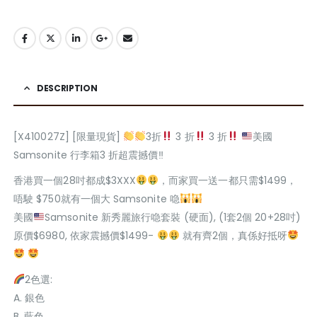
DESCRIPTION
[X410027Z] [限量現貨]
3折
3 折
3 折
美國
Samsonite 行李箱3 折超震撼價‼
香港買一個28吋都成$3XXX
，而家買一送一都只需$1499，
唔駛 $750就有一個大 Samsonite 喼
美國
Samsonite 新秀麗旅行喼套裝 (硬面), (1套2個 20+28吋)
原價$6980, 依家震撼價$1499-
就有齊2個，真係好抵呀
2色選:
A. 銀色
B. 藍色