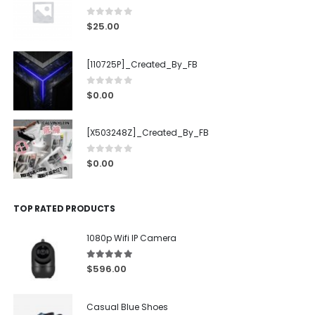
0
out of 5
$
25.00
[110725P]_Created_By_FB
0
out of 5
$
0.00
[X503248Z]_Created_By_FB
0
out of 5
$
0.00
TOP RATED PRODUCTS
1080p Wifi IP Camera
5.00
out of 5
$
596.00
Casual Blue Shoes