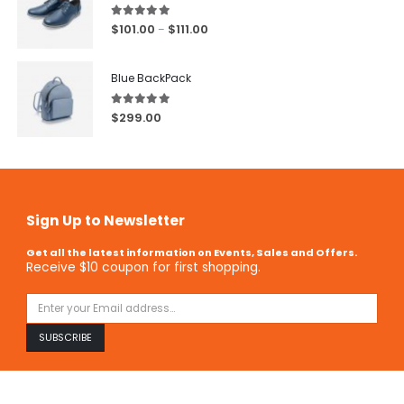
5.00
out of 5
$
101.00
$
111.00
–
Blue BackPack
5.00
out of 5
$
299.00
Sign Up to Newsletter
Get all the latest information on Events, Sales and Offers.
Receive $10 coupon for first shopping.