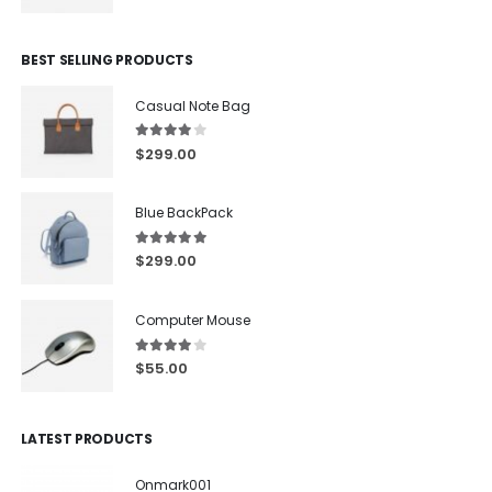
BEST SELLING PRODUCTS
Casual Note Bag
4.00
out of 5
$
299.00
Blue BackPack
5.00
out of 5
$
299.00
Computer Mouse
4.00
out of 5
$
55.00
LATEST PRODUCTS
Onmark001