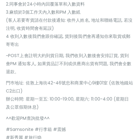
2.同事會於24小時內回覆落單和入數資料
3.麻煩於3個工作天內入數和PM 入數紙
(客人若要寄貨請在付款後通知: 收件人姓名, 地址和聯絡電話, 若沒
注明, 收貨時間會有延誤)
4 收到入數後我們會跟你確認, 貨到後我們會再通知你來取貨或郵
寄寄出
~POST上會註明大約到貨日期, 我們收到入數後會安排訂貨, 貨到
會PM 通知客人, 如果貨品訂不到或供應商出貨有問題, 我們會全數
退款。
門巿地址: 佐敦上海街42-46號忠和商業中心9樓01室 (佐敦地鐵站
C2出口)
辦公時間: 星期一至五: 10:00-19:00, 星期六: 11:00-4:00 (星期日
及公眾假期休息)
^^歡迎PM查詢批發^^
#Samsonite #行李箱 #震撼
#新秀麗 #旅行喼