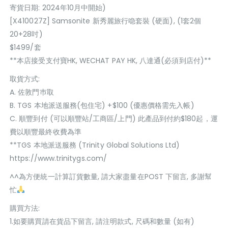
寄貨日期: 2024年10月中開始)
[X410027Z] Samsonite 新秀麗旅行喼套裝 (硬面), (1套2個
20+28吋)
$1499/套
**本店接受支付寶HK, WECHAT PAY HK, 八達通(必須到店付)**
取貨方式:
A. 佐敦門巿取
B. TGS 本地派送服務(包住宅) +$100 (優惠價格需先入帳)
C. 順豐到付 (可以順豐站/工商區/上門) 此產品到付約$180起，運
費以順豐最終收費為準
**TGS 本地派送服務 (Trinity Global Solutions Ltd)
https://www.trinitygs.com/
^^為方便統一計算訂貨數量, 請大家盡量在POST 下留言, 多謝幫
忙
購買方法:
1.如要購買請在貨品下留言, 請注明款式, 尺碼和數量 (如有)