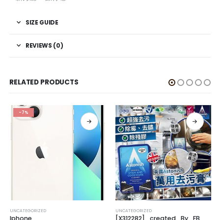
SIZE GUIDE
REVIEWS (0)
RELATED PRODUCTS
-7%
UNCATEGORIZED
UNCATEGORIZED
Iphone
[X312282]_created_By_FB