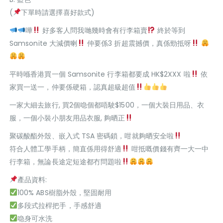
(
下單時請選擇喜好款式)
嘩
好多客人問我哋幾時會有行李箱賣
終於等到
Samsonite 大減價喇
仲要係3 折超震撼價，真係勁抵呀
平時喺香港買一個 Samsonite 行李箱都要成 HK$2XXX 啦
依
家買一送一，仲要係硬箱，認真超級超值
一家大細去旅行, 買2個喼個都唔駛$1500，一個大裝日用品、衣
服，一個小裝小朋友用品衣服, 夠晒正
聚碳酸酯外殼、嵌入式 TSA 密碼鎖，咁就夠晒安全啦
符合人體工學手柄，簡直係用得舒適
咁抵嘅價錢有齊一大一中
行李箱，無論長途定短途都冇問題啦
產品資料:
100% ABS樹脂外殼，堅固耐用
多段式拉桿把手，手感舒適
喼身可水洗