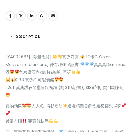
DESCRIPTION
[X409266Z] [限量現貨]
真係好癲
1.2卡G Color
Moissanite diamond, 仲有埋GRA証書
真真真Diamond
呀
每粒鑽石內都刻有編號, 堅呀
$188 真係不可能價錢
1.2ct 莫桑鑽石吊墜連銀頸鏈 (附GRA証書), $188/條, 買到就賺到
實物勁閃
大大粒, 襯衫勁靚
連埋精美首飾盒送禮都勁得睇
數量有限
要買就快手
高品質嘅莫桑石配925銀鏈，
1.2卡勁大粒, 大方又高貴，女仕們