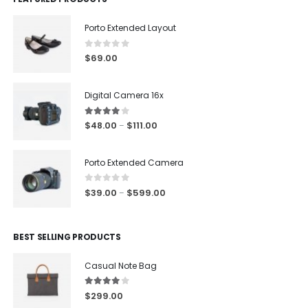
Porto Extended Layout
0
out of 5
$
69.00
Digital Camera 16x
4.00
out of 5
$
48.00
$
111.00
–
Porto Extended Camera
0
out of 5
$
39.00
$
599.00
–
BEST SELLING PRODUCTS
Casual Note Bag
4.00
out of 5
$
299.00