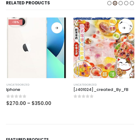
RELATED PRODUCTS
-10%
UNCATEGORIZED
UNCATEGORIZED
Iphone
[J401024]_created_By_FB
0
out of 5
0
out of 5
$
270.00
–
$
350.00
FEATURED PRODUCTS