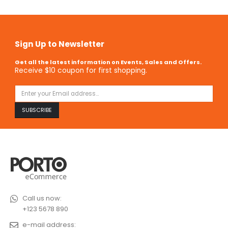
Sign Up to Newsletter
Get all the latest information on Events, Sales and Offers.
Receive $10 coupon for first shopping.
Call us now:
+123 5678 890
e-mail address: