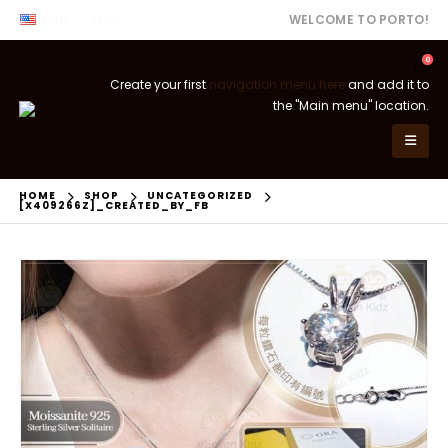
ENG
USD
WELCOME TO PORTO!
0
Create your first
navigation menu here
and add it to
the "Main menu" location.
HOME
SHOP
UNCATEGORIZED
[X409266Z]_CREATED_BY_FB