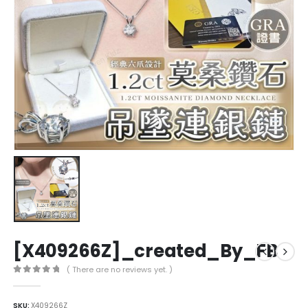
[X409266Z]_created_By_FB
( There are no reviews yet. )
0
out of 5
SKU:
X409266Z