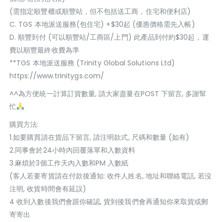
(需指定順豐櫃或順豐站，但不包括送工商，住宅和便利店)
C. TGS 本地派送服務(包住宅) +$30起 (優惠價格需先入帳)
D. 順豐到付 (可以順豐站/工商區/上門) 此產品到付約$30起，運
費以順豐最終收費為準
**TGS 本地派送服務 (Trinity Global Solutions Ltd)
https://www.trinitygs.com/
^^為方便統一計算訂貨數量, 請大家盡量在POST 下留言, 多謝幫
忙
購買方法:
1.如要購買請在貨品下留言, 請注明款式, 尺碼和數量 (如有)
2.同事會於24小時內回覆落單和入數資料
3.麻煩於3個工作天內入數和PM 入數紙
(客人若要寄貨請在付款後通知: 收件人姓名, 地址和聯絡電話, 若沒
注明, 收貨時間會有延誤)
4 收到入數後我們會跟你確認, 貨到後我們會再通知你來取貨或郵
寄寄出