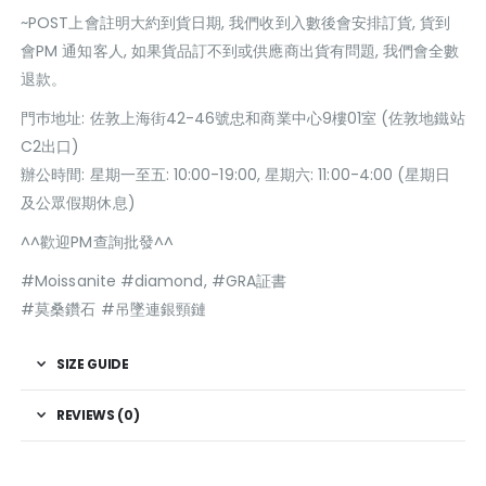
~POST上會註明大約到貨日期, 我們收到入數後會安排訂貨, 貨到
會PM 通知客人, 如果貨品訂不到或供應商出貨有問題, 我們會全數
退款。
門巿地址: 佐敦上海街42-46號忠和商業中心9樓01室 (佐敦地鐵站
C2出口)
辦公時間: 星期一至五: 10:00-19:00, 星期六: 11:00-4:00 (星期日
及公眾假期休息)
^^歡迎PM查詢批發^^
#Moissanite #diamond, #GRA証書
#莫桑鑽石 #吊墜連銀頸鏈
SIZE GUIDE
REVIEWS (0)