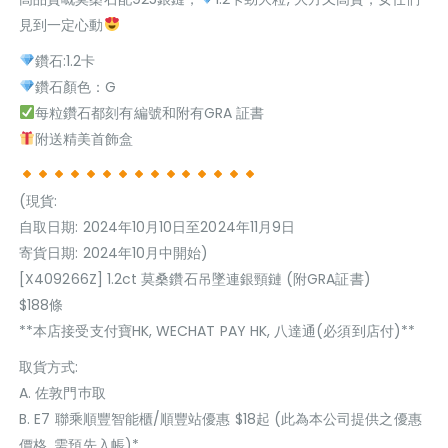
見到一定心動
鑽石:1.2卡
鑽石顏色：G
每粒鑽石都刻有編號和附有GRA 証書
附送精美首飾盒
(現貨:
自取日期: 2024年10月10日至2024年11月9日
寄貨日期: 2024年10月中開始)
[X409266Z] 1.2ct 莫桑鑽石吊墜連銀頸鏈 (附GRA証書)
$188條
**本店接受支付寶HK, WECHAT PAY HK, 八達通(必須到店付)**
取貨方式:
A. 佐敦門巿取
B. E7 聯乘順豐智能櫃/順豐站優惠 $18起 (此為本公司提供之優惠
價格, 需預先入帳)*