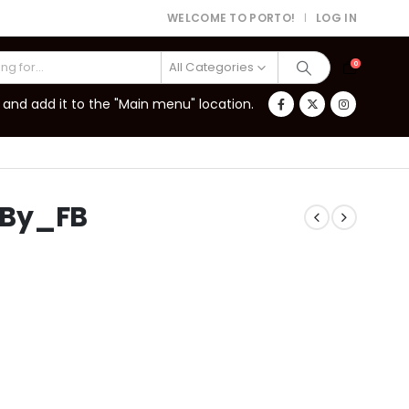
WELCOME TO PORTO!
LOG IN
|
All Categories
0
and add it to the "Main menu" location.
_By_FB