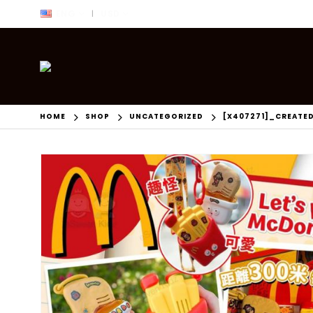
ENG
USD
|
HOME
SHOP
UNCATEGORIZED
[X407271]_CREATE