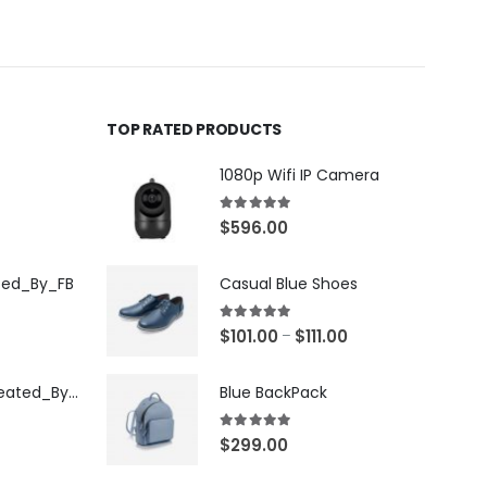
TOP RATED PRODUCTS
1080p Wifi IP Camera
5.00
out of 5
$
596.00
ted_By_FB
Casual Blue Shoes
5.00
out of 5
$
101.00
$
111.00
–
[X503248Z]_Created_By_FB
Blue BackPack
5.00
out of 5
$
299.00