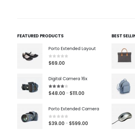
FEATURED PRODUCTS
BEST SELL
Porto Extended Layout
0
out of 5
$
69.00
Digital Camera 16x
4.00
out of 5
$
48.00
$
111.00
–
Porto Extended Camera
0
out of 5
$
39.00
$
599.00
–