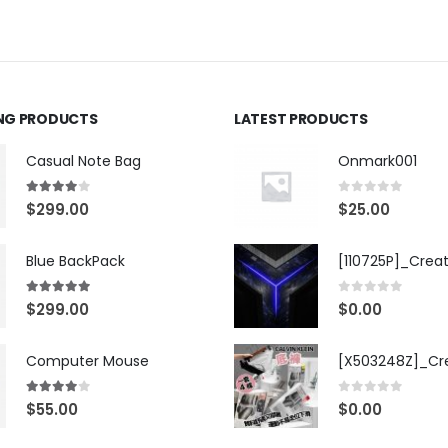
ING PRODUCTS
LATEST PRODUCTS
Casual Note Bag
Onmark001
4.00
out of 5
0
out of 5
$
299.00
$
25.00
Blue BackPack
[110725P]_Crea
5.00
out of 5
0
out of 5
$
299.00
$
0.00
Computer Mouse
4.00
out of 5
0
out of 5
$
55.00
$
0.00