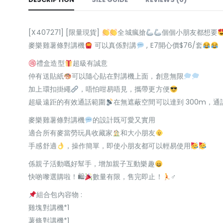
[X407271] [限量現貨]
全城瘋搶
個個小朋友都想要
麥樂雞薯條對講機
可以真係對講
, E7開心價$76/套
禮盒造型
超級有誠意
仲有送貼紙
可以隨心貼在對講機上面，創意無限
加上環扣掛繩
，唔怕咁易唔見，攜帶更方便
超級遠距的有效通話範圍
在無遮蔽空間可以達到 300m，通
麥樂雞薯條對講機
的設計既可愛又實用
適合所有麥當勞玩具收藏家
和大小朋友
手感舒適
，操作簡單，即使小朋友都可以輕易使用
係親子活動嘅好幫手，增加親子互動樂趣
快啲嚟選購啦！🛍
數量有限，售完即止！
‍♂
組合包內容物 :
雞塊對講機*1
薯條對講機*1