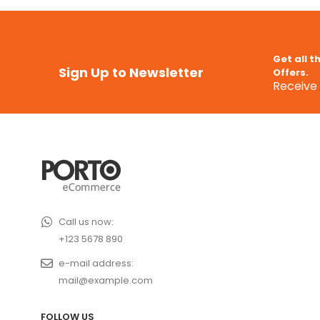
Get all t
Sign Up to Newsletter
Offers.
Receive 
Call us now:
+123 5678 890
e-mail address:
mail@example.com
FOLLOW US