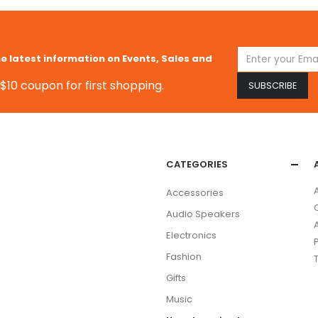
he latest information on Events, Sales and
$10 coupon for first shopping.
CATEGORIES
Accessories
Audio Speakers
Electronics
Fashion
Gifts
Music