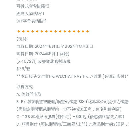
可拆式背帶掛繩*2
經典人物貼紙*1
DIY字母表情貼*1
(現貨:
自取日期: 2024年8月1日至2024年8月31日
寄貨日期: 2024年8月中開始)
[X407271] 麥樂雞薯條對講機
$76/套
**本店接受支付寶HK, WECHAT PAY HK, 八達通(必須到店付)*
取貨方式:
A. 佐敦門巿取
B. E7 聯乘順豐智能櫃/順豐站優惠 $18 (此為本公司提供之優惠
(需指定順豐櫃或順豐站，但不包括送工商，住宅和便利店)
C. TGS 本地派送服務(包住宅) +$30起 (優惠價格需先入帳)
D. 順豐到付 (可以順豐站/工商區/上門) 此產品到付約$30