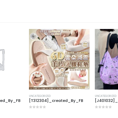
UNCATEGORIZED
UNCATEGORIZED
ted_By_FB
[T312304]_created_By_FB
[J401032]
0
out of 5
0
out of 5