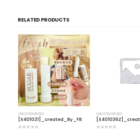
RELATED PRODUCTS
UNCATEGORIZED
UNCATEGORIZED
FB
[X401021]_created_By_FB
[X401036Z]_crea
0
out of 5
0
out of 5