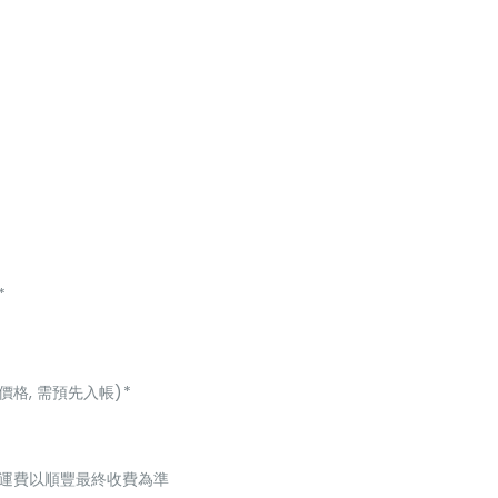
*
價格, 需預先入帳)*
起，運費以順豐最終收費為準