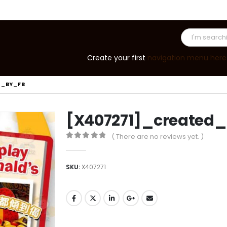
Create your first
navigation menu here
D_BY_FB
[X407271]_created
( There are no reviews yet. )
0
out of 5
SKU:
X407271