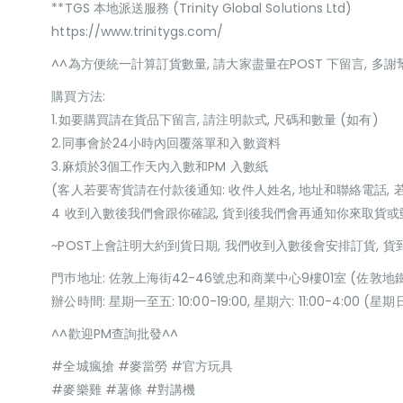
**TGS 本地派送服務 (Trinity Global Solutions Ltd)
https://www.trinitygs.com/
^^為方便統一計算訂貨數量, 請大家盡量在POST 下留言, 多謝
購買方法:
1.如要購買請在貨品下留言, 請注明款式, 尺碼和數量 (如有)
2.同事會於24小時內回覆落單和入數資料
3.麻煩於3個工作天內入數和PM 入數紙
(客人若要寄貨請在付款後通知: 收件人姓名, 地址和聯絡電話, 
4 收到入數後我們會跟你確認, 貨到後我們會再通知你來取貨
~POST上會註明大約到貨日期, 我們收到入數後會安排訂貨, 
門巿地址: 佐敦上海街42-46號忠和商業中心9樓01室 (佐敦地
辦公時間: 星期一至五: 10:00-19:00, 星期六: 11:00-4:00 
^^歡迎PM查詢批發^^
#全城瘋搶 #麥當勞 #官方玩具
#麥樂雞 #薯條 #對講機