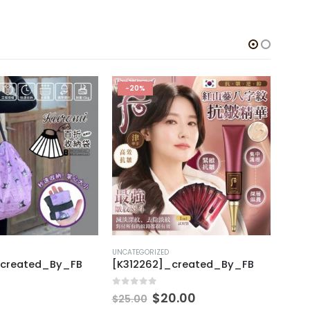
-20%
UNCATEGORIZED
UNCAT
_created_By_FB
[K312262]_created_By_FB
[U31
0
out of 5
0
out
$
20.00
$
25.00