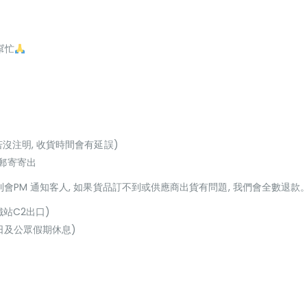
幫忙
若沒注明, 收貨時間會有延誤)
或郵寄寄出
貨到會PM 通知客人, 如果貨品訂不到或供應商出貨有問題, 我們會全數退款
鐵站C2出口)
(星期日及公眾假期休息)