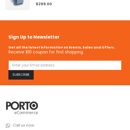
5.00
out of 5
$
299.00
Sign Up to Newsletter
Get all the latest information on Events, Sales and Offers.
Receive $10 coupon for first shopping.
Call us now: