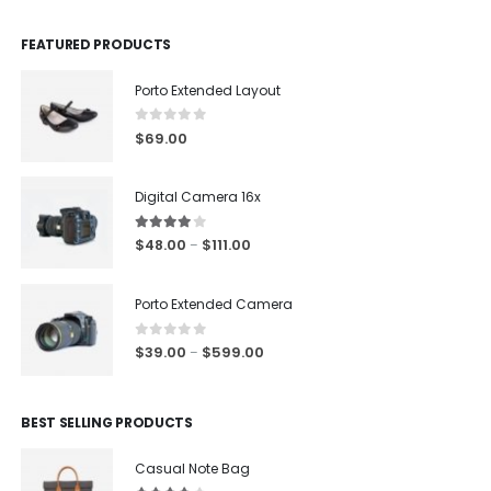
FEATURED PRODUCTS
Porto Extended Layout
0
out of 5
$
69.00
Digital Camera 16x
4.00
out of 5
$
48.00
$
111.00
–
Porto Extended Camera
0
out of 5
$
39.00
$
599.00
–
BEST SELLING PRODUCTS
Casual Note Bag