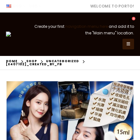
ENG
USD
WELCOME TO PORTO!
0
Create your first
navigation menu here
and add it to
the "Main menu" location.
HOME
SHOP
UNCATEGORIZED
[X407102]_CREATED_BY_FB