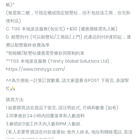
帳)*
(無需第二櫃，可指定櫃或指定順豐站，但不包括送工商，住宅和
便利店)
C. TGS 本地派送服務(包住宅) +$30 (優惠價格需先入帳)
D. 順豐到付 (可以順豐站/工商區/上門) 此產品到付約$30起，運
費以順豐最終收費為準
*智能櫃/順豐站優惠需受條款與限制約束
**TGS 本地派送服務 (Trinity Global Solutions Ltd)
https://www.trinitygs.com/
^^為方便統一計算訂貨數量, 請大家盡量在POST 下留言, 多謝幫
忙
購買方法:
1.如要購買請在貨品下留言, 請注明款式, 尺碼和數量 (如有)
2.同事會於24小時內回覆落單和入數資料
3.麻煩於3個工作天內入數和PM 入數紙
(客人若要寄貨請在付款後通知: 收件人姓名, 地址和聯絡電話, 若沒