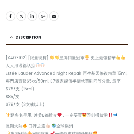
DESCRIPTION
[X407102] [限量現貨]
皇牌銷量冠軍
史上最強精華
人人用過都話掂
Estée Lauder Advanced Night Repair 再生基因修復精華 15ml,
專門店賣緊$5xx/50ml, E7獨家靚價半價就買到同等分量, 最平
$78/支 (15ml)
$85/支
$78/支 (3支或以上)
勁多名星用, 連姜B都推介
, 一定要買
即刻掃貨啦
長期大熱
口碑之選
全球暢銷
夜間修護
日間防護
一覺醒來感覺變年輕