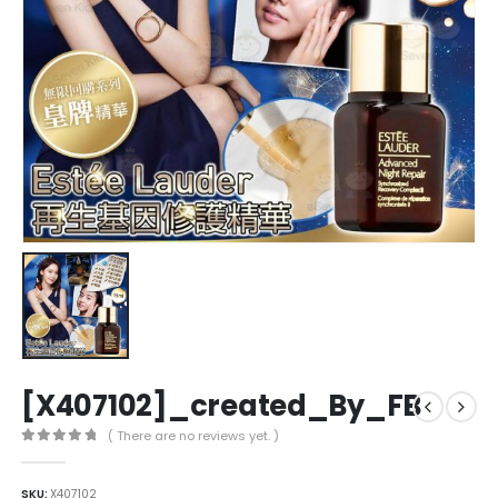
[X407102]_created_By_FB
( There are no reviews yet. )
0
out of 5
SKU:
X407102