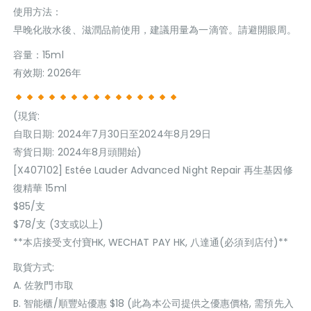
使用方法：
早晚化妝水後、滋潤品前使用，建議用量為一滴管。請避開眼周。
容量：15ml
有效期: 2026年
(現貨:
自取日期: 2024年7月30日至2024年8月29日
寄貨日期: 2024年8月頭開始)
[X407102] Estée Lauder Advanced Night Repair 再生基因修
復精華 15ml
$85/支
$78/支 (3支或以上)
**本店接受支付寶HK, WECHAT PAY HK, 八達通(必須到店付)**
取貨方式:
A. 佐敦門巿取
B. 智能櫃/順豐站優惠 $18 (此為本公司提供之優惠價格, 需預先入