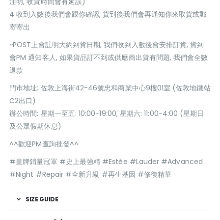
注明, 收貨時間會有延誤)
4 收到入數後我們會跟你確認, 貨到後我們會再通知你來取貨或郵
寄寄出
~POST上會註明大約到貨日期, 我們收到入數後會安排訂貨, 貨到
會PM 通知客人, 如果貨品訂不到或供應商出貨有問題, 我們會全數
退款
門巿地址: 佐敦上海街42-46號忠和商業中心9樓01室 (佐敦地鐵站
C2出口)
辦公時間: 星期一至五: 10:00-19:00, 星期六: 11:00-4:00 (星期日
及公眾假期休息)
^^歡迎PM查詢批發^^
#皇牌銷量冠軍 #史上最強精 #Estée #Lauder #Advanced
#Night #Repair #全新升級 #再生基因 #修復精華
SIZE GUIDE