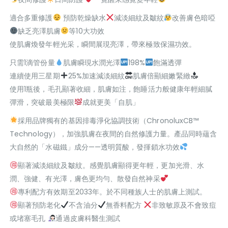
適合多重修護
預防乾燥缺水
減淡細紋及皺紋
改善膚色暗啞
缺乏亮澤肌膚
等10大功效
使肌膚煥發年輕光采，瞬間展現亮澤，帶來極致保濕功效。
只需1滴管份量
肌膚瞬現水潤光澤
198%
飽滿透彈
連續使用三星期
25%加速減淡細紋
肌膚倍顯細嫩緊緻
使用1瓶後，毛孔顯著收細，肌膚如注，飽睡活力般健康年輕細膩
彈滑，突破最美極限
成就更美「自肌」
採用品牌獨有的基因排毒淨化協調技術（ChronoluxCB
™️
Technology），加強肌膚在夜間的自然修護力量。產品同時蘊含
大自然的「水磁鐵」成分——透明質酸，發揮鎖水功效
顯著減淡細紋及皺紋。感覺肌膚顯得更年輕，更加光滑、水
潤、強健、有光澤，膚色更均勻、散發自然神采
專利配方有效期至2033年。於不同種族人士的肌膚上測試。
顯著預防老化
不含油分
無香料配方
非致敏原及不會致痘
或堵塞毛孔
通過皮膚科醫生測試