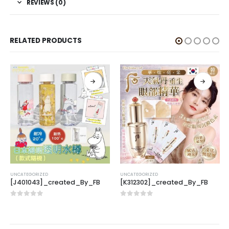
REVIEWS (0)
RELATED PRODUCTS
UNCATEGORIZED
UNCATEGORIZED
[J401043]_created_By_FB
[K312302]_created_By_FB
0
out of 5
0
out of 5