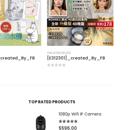
UNCATEGORIZED
UNCAT
_created_By_FB
[E312301]_created_By_FB
[X31
0
out of 5
0
out
TOP RATED PRODUCTS
1080p Wifi IP Camera
5.00
out of 5
$
596.00