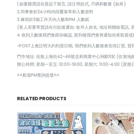
1.如要購買請在貨品下留言, 請注明款式, 尺碼和數量 (如有)
2.同事會於24小時內回覆落單和入數資料
3.麻煩於3個工作天內入數和PM 入數紙
(客人若要寄貨請在付款後通知: 收件人姓名, 地址和聯絡電話, 
4 收到入數後我們會跟你確認, 貨到後我們會再通知你來取貨
~POST上會註明大約到貨日期, 我們收到入數後會安排訂貨, 
門巿地址: 佐敦上海街42-46號忠和商業中心9樓01室 (佐敦地
辦公時間: 星期一至五: 10:00-19:00, 星期六: 11:00-4:00 
^^歡迎PM查詢批發^^
RELATED PRODUCTS