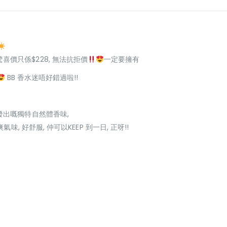
E7驚喜價只係$228, 無法抗拒價
一定要擁有
BB 香水迷唔好錯過啦!!
發出嘅獨特自然體香味,
味, 好舒服, 仲可以KEEP 到一日, 正呀!!