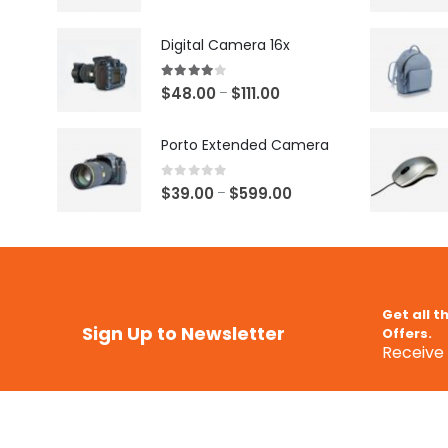
Digital Camera 16x
4.00
out of 5
$
48.00
$
111.00
–
Porto Extended Camera
0
out of 5
$
39.00
$
599.00
–
Get all t
Sign Up to Newsletter
Offers.
Receive 