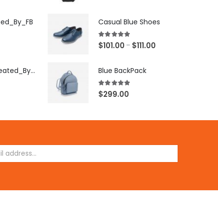
ted_By_FB
Casual Blue Shoes
5.00
out of 5
$
101.00
$
111.00
–
[X503248Z]_Created_By_FB
Blue BackPack
5.00
out of 5
$
299.00