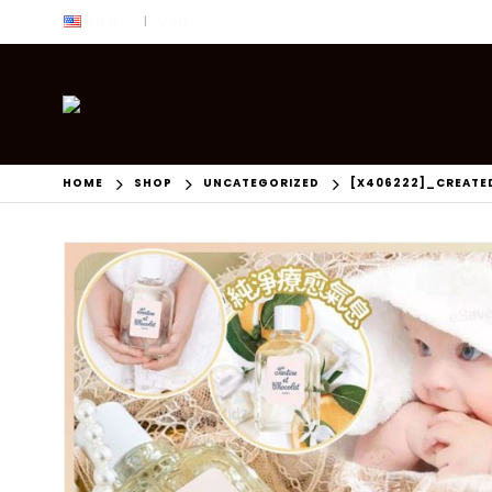
ENG
USD
|
HOME
SHOP
UNCATEGORIZED
[X406222]_CREATE