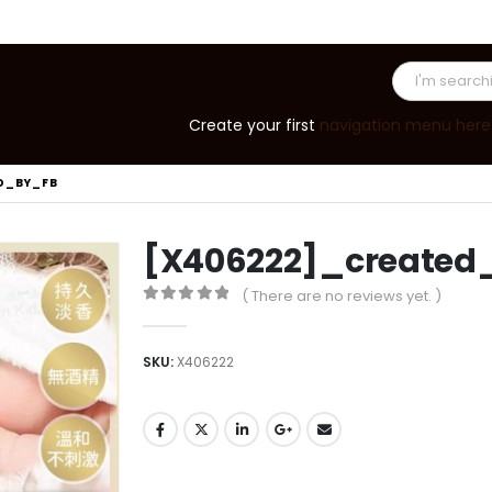
Create your first
navigation menu here
D_BY_FB
[X406222]_created
( There are no reviews yet. )
0
out of 5
SKU:
X406222