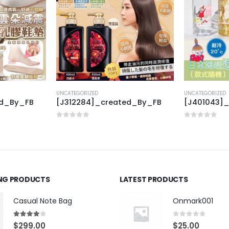
UNCATEGORIZED
UNCATEGORIZED
ed_By_FB
[J312284]_created_By_FB
[J401043]
0
out of 5
0
out of 5
ING PRODUCTS
LATEST PRODUCTS
Casual Note Bag
Onmark001
4.00
out of 5
0
out of 5
$
299.00
$
25.00