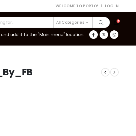
WELCOME TO PORTO!
LOG IN
|
All Categories
0
and add it to the "Main menu" location.
_By_FB