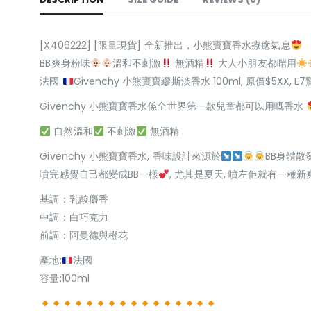
[X406222] [限量現貨] 全新推出，小熊寶寶香水療癒氣息
BB爽身粉味
溫和不刺激
無酒精
大人小朋友都啱用
法國
Givenchy 小熊寶寶繆斯淡香水 100ml, 原價$5XX, 
Givenchy 小熊寶寶香水係全世界第一款兒童都可以用嘅香水
自然溫和
不刺激
無酒精
Givenchy 小熊寶寶香水, 香味設計來源於
BB身體散
噴完感覺自己都變成BB一樣
, 尤其是夏天, 噴左佢就有一種新爽氣
基調：乳酸麝香
中調：白巧克力
前調：阿曼德與橙花
產地:
法國
容量:100ml