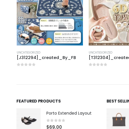
UNCATEGORIZED
UNCATEGORIZED
[J312294]_created_By_FB
[T312304]_creat
0
out of 5
0
out of 5
FEATURED PRODUCTS
BEST SELL
Porto Extended Layout
0
out of 5
$
69.00