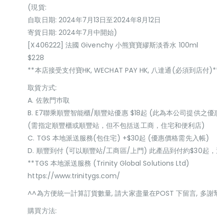
(現貨:
自取日期: 2024年7月13日至2024年8月12日
寄貨日期: 2024年7月中開始)
[X406222] 法國 Givenchy 小熊寶寶繆斯淡香水 100ml
$228
**本店接受支付寶HK, WECHAT PAY HK, 八達通(必須到店付)*
取貨方式:
A. 佐敦門巿取
B. E7聯乘順豐智能櫃/順豐站優惠 $18起 (此為本公司提供之優
(需指定順豐櫃或順豐站，但不包括送工商，住宅和便利店)
C. TGS 本地派送服務(包住宅) +$30起 (優惠價格需先入帳)
D. 順豐到付 (可以順豐站/工商區/上門) 此產品到付約$30
**TGS 本地派送服務 (Trinity Global Solutions Ltd)
https://www.trinitygs.com/
^^為方便統一計算訂貨數量, 請大家盡量在POST 下留言, 多謝
購買方法: