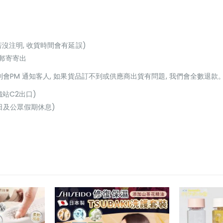
若沒注明, 收貨時間會有延誤)
或郵寄寄出
貨到會PM 通知客人, 如果貨品訂不到或供應商出貨有問題, 我們會全數退款
鐵站C2出口)
(星期日及公眾假期休息)