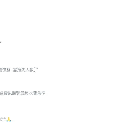
*
惠價格, 需預先入帳)*
起，運費以順豐最終收費為準
幫忙