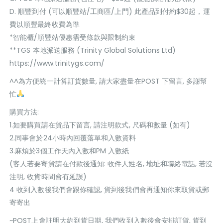
D. 順豐到付 (可以順豐站/工商區/上門) 此產品到付約$30起，運
費以順豐最終收費為準
*智能櫃/順豐站優惠需受條款與限制約束
**TGS 本地派送服務 (Trinity Global Solutions Ltd)
https://www.trinitygs.com/
^^為方便統一計算訂貨數量, 請大家盡量在POST 下留言, 多謝幫
忙
購買方法:
1.如要購買請在貨品下留言, 請注明款式, 尺碼和數量 (如有)
2.同事會於24小時內回覆落單和入數資料
3.麻煩於3個工作天內入數和PM 入數紙
(客人若要寄貨請在付款後通知: 收件人姓名, 地址和聯絡電話, 若沒
注明, 收貨時間會有延誤)
4 收到入數後我們會跟你確認, 貨到後我們會再通知你來取貨或郵
寄寄出
~POST上會註明大約到貨日期, 我們收到入數後會安排訂貨, 貨到