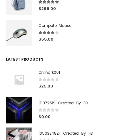
5.00
out of 5
$
299.00
Computer Mouse
4.00
out of 5
$
55.00
LATEST PRODUCTS
Onmark001
0
out of 5
$
25.00
[110725P]_Created_By_FB
0
out of 5
$
0.00
[X503248Z]_Created_By_FB