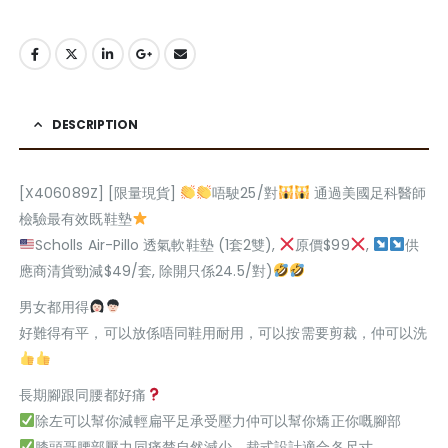
DESCRIPTION
[X406089Z] [限量現貨]
唔駛25/對
通過美國足科醫師
檢驗最有效既鞋墊
Scholls Air-Pillo 透氣軟鞋墊 (1套2雙),
原價$99
,
供
應商清貨勁減$49/套, 除開只係24.5/對)
男女都用得
好難得有平，可以放係唔同鞋用耐用，可以按需要剪裁，仲可以洗
長期腳跟同腰都好痛
除左可以幫你減輕扁平足承受壓力仲可以幫你矯正你嘅腳部
膝頭哥腰部壓力同痛楚自然減少，裁式設計適合各尺寸