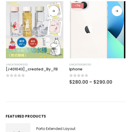
-7%
UNCATEGORIZED
UNCATEGORIZED
[J401043]_created_By_FB
Iphone
0
out of 5
0
out of 5
$
280.00
–
$
290.00
FEATURED PRODUCTS
Porto Extended Layout