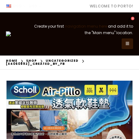
ENG
USD
WELCOME TO PORTO!
0
Create your first
navigation menu here
and add it to
the "Main menu" location.
HOME
SHOP
UNCATEGORIZED
[X406089Z]_CREATED_BY_FB