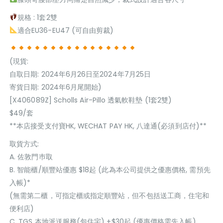
規格 : 1套2雙
適合EU36-EU47 (可自由剪裁)
(現貨:
自取日期: 2024年6月26日至2024年7月25日
寄貨日期: 2024年6月尾開始)
[X406089Z] Scholls Air-Pillo 透氣軟鞋墊 (1套2雙)
$49/套
**本店接受支付寶HK, WECHAT PAY HK, 八達通(必須到店付)**
取貨方式:
A. 佐敦門巿取
B. 智能櫃/順豐站優惠 $18起 (此為本公司提供之優惠價格, 需預先
入帳)*
(無需第二櫃，可指定櫃或指定順豐站，但不包括送工商，住宅和
便利店)
C. TGS 本地派送服務(包住宅) +$30起 (優惠價格需先入帳)