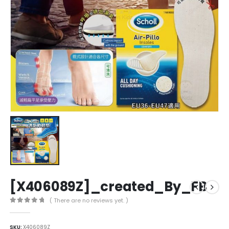
[X406089Z]_created_By_FB
( There are no reviews yet. )
0
out of 5
SKU:
X406089Z