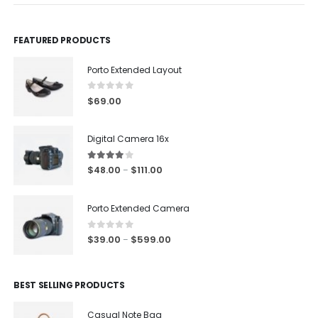
FEATURED PRODUCTS
Porto Extended Layout
0
out of 5
$
69.00
Digital Camera 16x
4.00
out of 5
$
48.00
$
111.00
–
Porto Extended Camera
0
out of 5
$
39.00
$
599.00
–
BEST SELLING PRODUCTS
Casual Note Bag