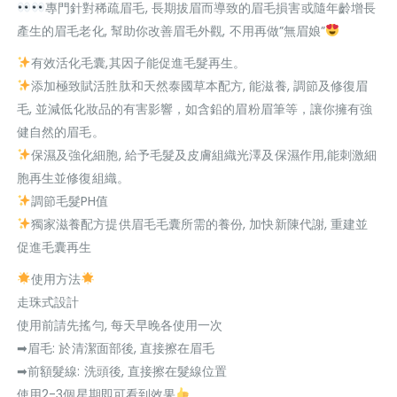
專門針對稀疏眉毛, 長期拔眉而導致的眉毛損害或隨年齡增長
產生的眉毛老化, 幫助你改善眉毛外觀, 不用再做”無眉娘”
有效活化毛囊,其因子能促進毛髮再生。
添加極致賦活胜肽和天然泰國草本配方, 能滋養, 調節及修復眉
毛, 並減低化妝品的有害影響，如含鉛的眉粉眉筆等，讓你擁有強
健自然的眉毛。
保濕及強化細胞, 給予毛髮及皮膚組織光澤及保濕作用,能刺激細
胞再生並修復組織。
調節毛髮PH值
獨家滋養配方提供眉毛毛囊所需的養份, 加快新陳代謝, 重建並
促進毛囊再生
使用方法
走珠式設計
使用前請先搖勻, 每天早晚各使用一次
➡眉毛: 於清潔面部後, 直接擦在眉毛
➡前額髮線: 洗頭後, 直接擦在髮線位置
使用2-3個星期即可看到效果