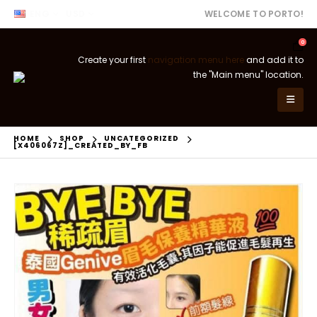
ENG
USD
WELCOME TO PORTO!
0
Create your first
navigation menu here
and add it to
the "Main menu" location.
HOME
SHOP
UNCATEGORIZED
[X406067Z]_CREATED_BY_FB