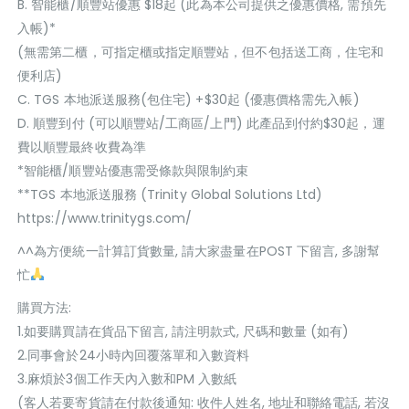
B. 智能櫃/順豐站優惠 $18起 (此為本公司提供之優惠價格, 需預先
入帳)*
(無需第二櫃，可指定櫃或指定順豐站，但不包括送工商，住宅和
便利店)
C. TGS 本地派送服務(包住宅) +$30起 (優惠價格需先入帳)
D. 順豐到付 (可以順豐站/工商區/上門) 此產品到付約$30起，運
費以順豐最終收費為準
*智能櫃/順豐站優惠需受條款與限制約束
**TGS 本地派送服務 (Trinity Global Solutions Ltd)
https://www.trinitygs.com/
^^為方便統一計算訂貨數量, 請大家盡量在POST 下留言, 多謝幫
忙
購買方法:
1.如要購買請在貨品下留言, 請注明款式, 尺碼和數量 (如有)
2.同事會於24小時內回覆落單和入數資料
3.麻煩於3個工作天內入數和PM 入數紙
(客人若要寄貨請在付款後通知: 收件人姓名, 地址和聯絡電話, 若沒