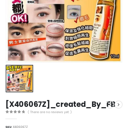
[X406067Z]_created_By_FB
( There are no reviews yet. )
0
out of 5
SKU:
X406067Z