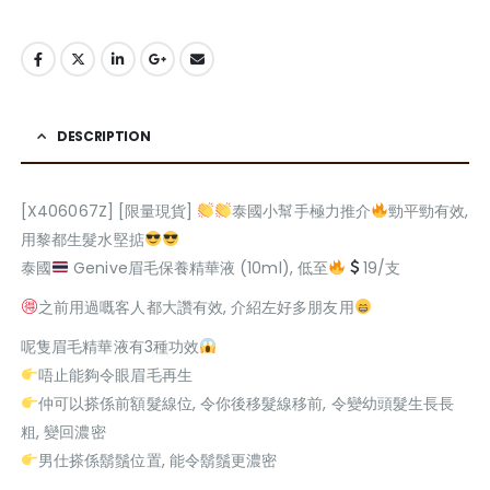
DESCRIPTION
[X406067Z] [限量現貨]
泰國小幫手極力推介
勁平勁有效,
用黎都生髮水堅掂
泰國
Genive眉毛保養精華液 (10ml), 低至
19/支
之前用過嘅客人都大讚有效, 介紹左好多朋友用
呢隻眉毛精華液有3種功效
唔止能夠令眼眉毛再生
仲可以搽係前額髮線位, 令你後移髮線移前, 令變幼頭髮生長長
粗, 變回濃密
男仕搽係鬍鬚位置, 能令鬍鬚更濃密