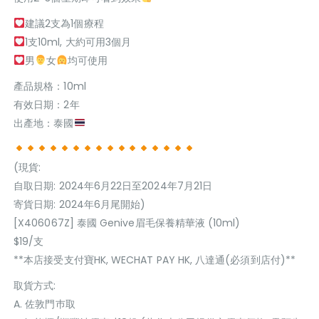
建議2支為1個療程
1支10ml, 大約可用3個月
男
女
均可使用
產品規格：10ml
有效日期：2年
出產地：泰國
(現貨:
自取日期: 2024年6月22日至2024年7月21日
寄貨日期: 2024年6月尾開始)
[X406067Z] 泰國 Genive眉毛保養精華液 (10ml)
$19/支
**本店接受支付寶HK, WECHAT PAY HK, 八達通(必須到店付)**
取貨方式:
A. 佐敦門巿取