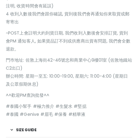
注明, 收貨時間會有延誤)
4 收到入數後我們會跟你確認, 貨到後我們會再通知你來取貨或郵
寄寄出
~POST上會註明大約到貨日期, 我們收到入數後會安排訂貨, 貨到
會PM 通知客人, 如果貨品訂不到或供應商出貨有問題, 我們會全數
退款。
門巿地址: 佐敦上海街42-46號忠和商業中心9樓01室 (佐敦地鐵站
C2出口)
辦公時間: 星期一至五: 10:00-19:00, 星期六: 11:00-4:00 (星期日
及公眾假期休息)
^^歡迎PM查詢批發^^
#泰國小幫手 #極力推介 #生髮水 #堅掂
#泰國 #Genive #眉毛 #保養 #精華液
SIZE GUIDE