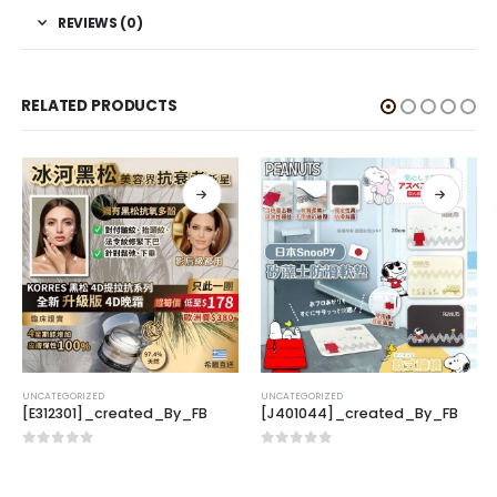
REVIEWS (0)
RELATED PRODUCTS
UNCATEGORIZED
UNCATEGORIZED
[E312301]_created_By_FB
[J401044]_created_By_FB
0
out of 5
0
out of 5