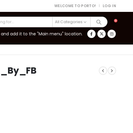
WELCOME TO PORTO!
LOG IN
|
All Categories
0
and add it to the "Main menu" location.
d_By_FB