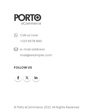
Call us now:
+123 5678 890
e-mail address:
mail@example.com
FOLLOW US
© Porto eCommerce. 2022. All Rights Reserved