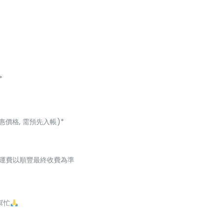
*
惠價格, 需預先入帳)*
起，運費以順豐最終收費為準
幫忙