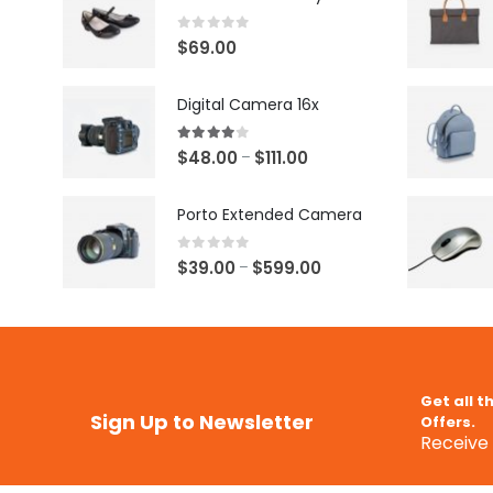
0
out of 5
$
69.00
Digital Camera 16x
4.00
out of 5
$
48.00
$
111.00
–
Porto Extended Camera
0
out of 5
$
39.00
$
599.00
–
Get all t
Sign Up to Newsletter
Offers.
Receive 