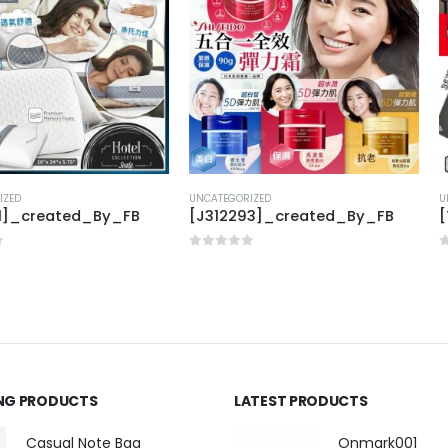
UNCATEGORIZED
UNCATEGORIZED
d_By_FB
[J312293]_created_By_FB
[T312274]
0
out of 5
0
out of 5
ING PRODUCTS
LATEST PRODUCTS
Casual Note Bag
Onmark001