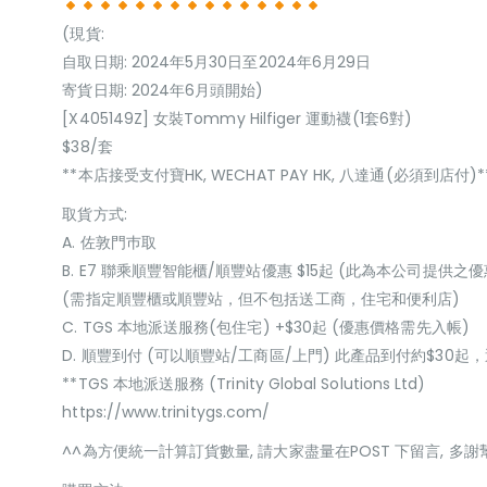
(現貨:
自取日期: 2024年5月30日至2024年6月29日
寄貨日期: 2024年6月頭開始)
[X405149Z] 女裝Tommy Hilfiger 運動襪(1套6對)
$38/套
**本店接受支付寶HK, WECHAT PAY HK, 八達通(必須到店付)*
取貨方式:
A. 佐敦門巿取
B. E7 聯乘順豐智能櫃/順豐站優惠 $15起 (此為本公司提供之優
(需指定順豐櫃或順豐站，但不包括送工商，住宅和便利店)
C. TGS 本地派送服務(包住宅) +$30起 (優惠價格需先入帳)
D. 順豐到付 (可以順豐站/工商區/上門) 此產品到付約$30
**TGS 本地派送服務 (Trinity Global Solutions Ltd)
https://www.trinitygs.com/
^^為方便統一計算訂貨數量, 請大家盡量在POST 下留言, 多謝