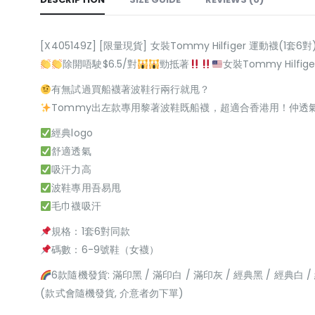
[X405149Z] [限量現貨] 女裝Tommy Hilfiger 運動襪(1套6對
除開唔駛$6.5/對
勁抵著
女裝Tommy Hilfig
有無試過買船襪著波鞋行兩行就甩？
Tommy出左款專用黎著波鞋既船襪，超適合香港用！仲透氣
經典logo
舒適透氣
吸汗力高
波鞋專用吾易甩
毛巾襪吸汗
規格：1套6對同款
碼數：6-9號鞋（女襪）
6款隨機發貨: 滿印黑 / 滿印白 / 滿印灰 / 經典黑 / 經典白 
(款式會隨機發貨, 介意者勿下單)