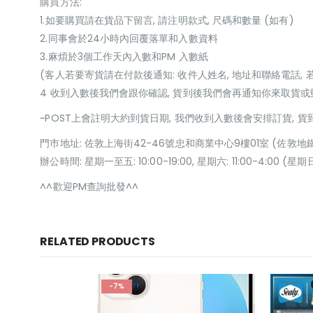
購買方法:
1.如要購買請在貨品下留言, 請注明款式, 尺碼和數量 (如有)
2.同事會於24小時內回覆落單和入數資料
3.麻煩於3個工作天內入數和PM 入數紙
(客人若要寄貨請在付款後通知: 收件人姓名, 地址和聯絡電話, 
4 收到入數後我們會跟你確認, 貨到後我們會再通知你來取貨
~POST上會註明大約到貨日期, 我們收到入數後會安排訂貨, 
門巿地址: 佐敦上海街42-46號忠和商業中心9樓01室 (佐敦地
辦公時間: 星期一至五: 10:00-19:00, 星期六: 11:00-4:00 
^^歡迎PM查詢批發^^
RELATED PRODUCTS
-7%