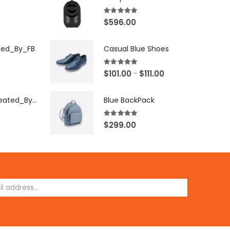
5.00
out of 5
$
596.00
ted_By_FB
Casual Blue Shoes
5.00
out of 5
$
101.00
$
111.00
–
[X503248Z]_Created_By_FB
Blue BackPack
5.00
out of 5
$
299.00