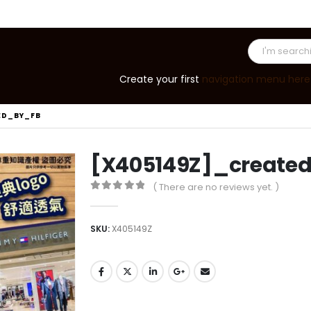
Create your first
navigation menu here
ED_BY_FB
[X405149Z]_create
( There are no reviews yet. )
0
out of 5
SKU:
X405149Z