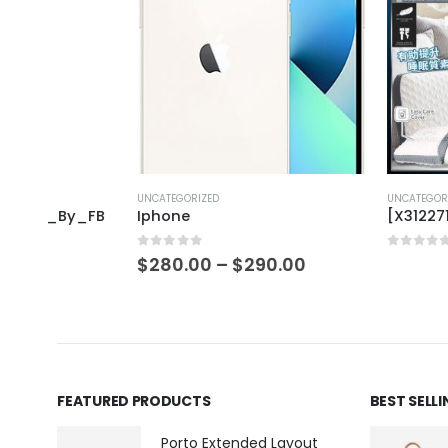
UNCATEGORIZED
UNCATEGORIZED
_FB
Iphone
[X312271]_create
0
out of 5
0
out of 5
$
280.00
–
$
290.00
FEATURED PRODUCTS
BEST SELL
Porto Extended Layout