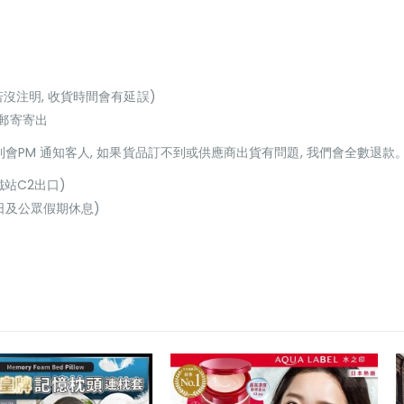
若沒注明, 收貨時間會有延誤)
或郵寄寄出
貨到會PM 通知客人, 如果貨品訂不到或供應商出貨有問題, 我們會全數退款
鐵站C2出口)
(星期日及公眾假期休息)