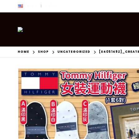
ENG
USD
|
HOME
SHOP
UNCATEGORIZED
[X405149Z]_CREAT