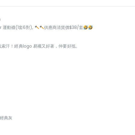
)
er 運動襪(1套6對),
供應商清貨價$38/套
索汗！經典logo 易襯又好著，仲要好抵。
/ 經典灰