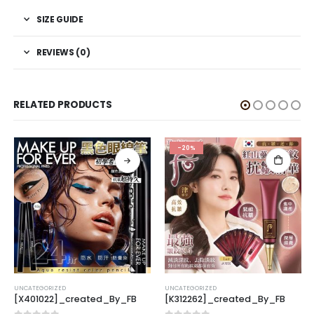
SIZE GUIDE
REVIEWS (0)
RELATED PRODUCTS
-20%
UNCATEGORIZED
UNCATEGORIZED
[X401022]_created_By_FB
[K312262]_created_By_FB