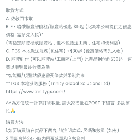
取貨方式:
A. 佐敦門巿取
B. E7 聯乘順豐智能櫃/順豐站優惠 $15起 (此為本公司提供之優惠
價格, 需預先入帳)*
(需指定順豐櫃或順豐站，但不包括送工商，住宅和便利店)
C. TGS 本地派送服務(包住宅) +$30起 (優惠價格需先入帳)
D. 順豐到付 (可以順豐站/工商區/上門) 此產品到付約$30起，運
費以順豐最終收費為準
*智能櫃/順豐站優惠需受條款與限制約束
**TGS 本地派送服務 (Trinity Global Solutions Ltd)
https://www.trinitygs.com/
^^為方便統一計算訂貨數量, 請大家盡量在POST 下留言, 多謝幫
忙
購買方法:
1.如要購買請在貨品下留言, 請注明款式, 尺碼和數量 (如有)
2.同事會於24小時內回覆落單和入數資料