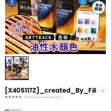
[X405117Z]_created_By_FB
( There are no reviews yet. )
0
out of 5
SKU:
X405117Z