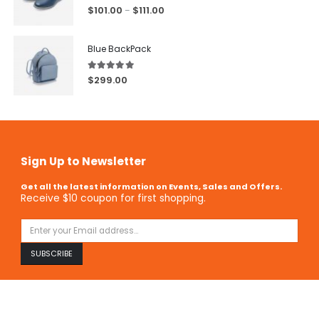
5.00
out of 5
$
101.00
$
111.00
–
Blue BackPack
5.00
out of 5
$
299.00
Sign Up to Newsletter
Get all the latest information on Events, Sales and Offers.
Receive $10 coupon for first shopping.