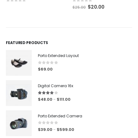
0
out of 5
0
out of 5
$
20.00
$
25.00
FEATURED PRODUCTS
Porto Extended Layout
0
out of 5
$
69.00
Digital Camera 16x
4.00
out of 5
$
48.00
$
111.00
–
Porto Extended Camera
0
out of 5
$
39.00
$
599.00
–