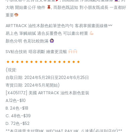
大啲 開始畫公仔 物件
, 而顏色既認知 對小朋友既成長 一直都好
重要
ARTTRACK 油性木顏色鉛筆塗色均勻 客易掌握畫面線條
易上色 筆觸細膩 適合反覆疊色 可以畫出輕重
顏色分明 色彩比較飽滿
SV粘合技術 唔容易斷 繪畫更流暢
(現貨:
自取日期: 2024年5月28日至2024年6月25日
寄貨日期: 2024年5月尾開始)
[X405117Z] 美國 ARTTRACK 油性木顏色套裝
A.12色-$10
B. 24色-$18
C. 48色-$39
D. 72色-$52
**本店接受支付寶HK, WECHAT PAY HK, 八達通(必須到店付)**