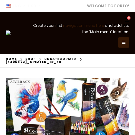
ENG
USD
WELCOME TO PORTO!
0
Create your first
navigation menu here
and add it to
the "Main menu" location.
HOME
SHOP
UNCATEGORIZED
[X405117Z]_CREATED_BY_FB