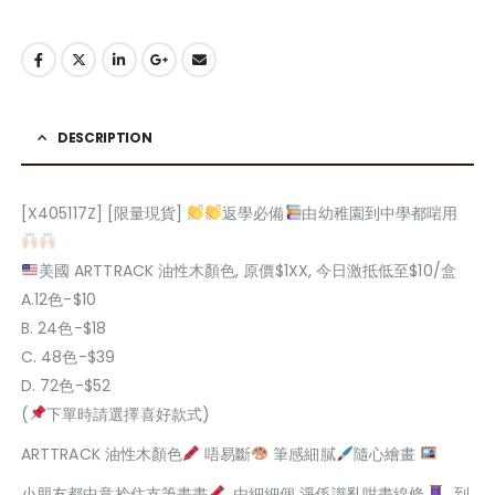
DESCRIPTION
[X405117Z] [限量現貨]
返學必備
由幼稚園到中學都啱用
美國 ARTTRACK 油性木顏色, 原價$1XX, 今日激抵低至$10/盒
A.12色-$10
B. 24色-$18
C. 48色-$39
D. 72色-$52
(
下單時請選擇喜好款式)
ARTTRACK 油性木顏色
唔易斷
筆感細膩
隨心繪畫
小朋友都中意拎住支筆畫畫
, 由細細個 淨係識亂咁畫線條
, 到