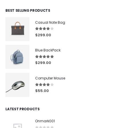
BEST SELLING PRODUCTS
Casual Note Bag
4.00
out of 5
$
299.00
Blue BackPack
5.00
out of 5
$
299.00
Computer Mouse
4.00
out of 5
$
55.00
LATEST PRODUCTS
Onmark001