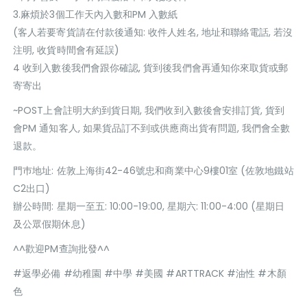
3.麻煩於3個工作天內入數和PM 入數紙
(客人若要寄貨請在付款後通知: 收件人姓名, 地址和聯絡電話, 若沒
注明, 收貨時間會有延誤)
4 收到入數後我們會跟你確認, 貨到後我們會再通知你來取貨或郵
寄寄出
~POST上會註明大約到貨日期, 我們收到入數後會安排訂貨, 貨到
會PM 通知客人, 如果貨品訂不到或供應商出貨有問題, 我們會全數
退款。
門巿地址: 佐敦上海街42-46號忠和商業中心9樓01室 (佐敦地鐵站
C2出口)
辦公時間: 星期一至五: 10:00-19:00, 星期六: 11:00-4:00 (星期日
及公眾假期休息)
^^歡迎PM查詢批發^^
#返學必備 #幼稚園 #中學 #美國 #ARTTRACK #油性 #木顏
色