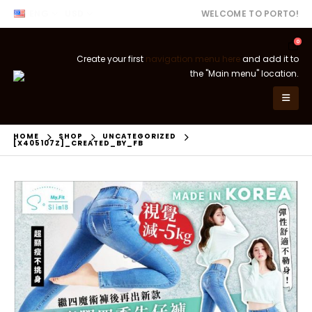
ENG
USD
WELCOME TO PORTO!
0
Create your first
navigation menu here
and add it to
the "Main menu" location.
HOME
SHOP
UNCATEGORIZED
[X405107Z]_CREATED_BY_FB