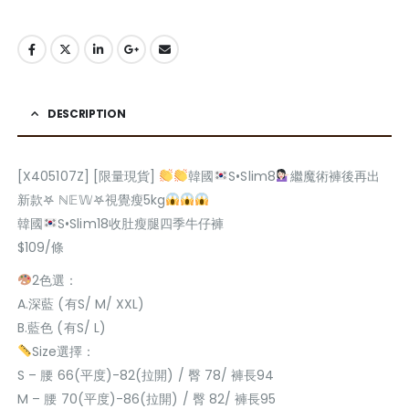
DESCRIPTION
[X405107Z] [限量現貨]
韓國
S•Slim8
繼魔術褲後再出
新款𖤐 ℕ𝔼𝕎𖤐視覺瘦5kg
韓國
S•Slim18收肚瘦腿四季牛仔褲
$109/條
2色選：
A.深藍 (有S/ M/ XXL)
B.藍色 (有S/ L)
Size選擇：
S – 腰 66(平度)-82(拉開) / 臀 78/ 褲長94
M – 腰 70(平度)-86(拉開) / 臀 82/ 褲長95