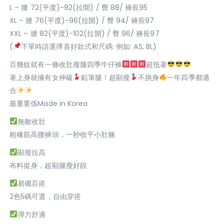
L – 腰 72(平度)-92(拉開) / 臀 88/ 褲長95
XL – 腰 76(平度)-96(拉開) / 臀 94/ 褲長97
XXL – 腰 82(平度)-102(拉開) / 臀 96/ 褲長97
(
下單時請選擇喜好款式和尺碼: 例如: AS, BL)
百幾蚊就有一條收肚瘦腿四季牛仔褲
超抵著
著上身就擁有女神級
鉛筆腿！超顯瘦
不挑身
一年四季都適
合
最重要係Made in Korea
無敵收肚
粗橡筋高腰褲頭，一秒收平小肚腩
顯瘦拉高
布料挺身，超顯腿瘦好靚
易襯百搭
2色5碼可選，自由穿搭
彈力舒適