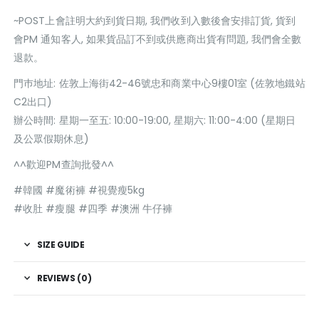
~POST上會註明大約到貨日期, 我們收到入數後會安排訂貨, 貨到
會PM 通知客人, 如果貨品訂不到或供應商出貨有問題, 我們會全數
退款。
門巿地址: 佐敦上海街42-46號忠和商業中心9樓01室 (佐敦地鐵站
C2出口)
辦公時間: 星期一至五: 10:00-19:00, 星期六: 11:00-4:00 (星期日
及公眾假期休息)
^^歡迎PM查詢批發^^
#韓國 #魔術褲 #視覺瘦5kg
#收肚 #瘦腿 #四季 #澳洲 牛仔褲
SIZE GUIDE
REVIEWS (0)