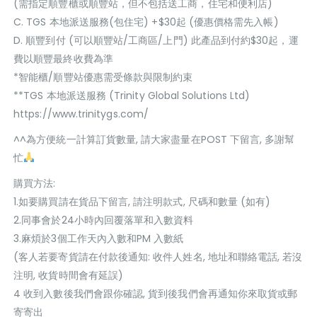
(需指定順豐櫃或順豐站，但不包括送工商，住宅和便利店)
C. TGS 本地派送服務(包住宅) +$30起 (優惠價格需先入帳)
D. 順豐到付 (可以順豐站/工商區/上門) 此產品到付約$30起，運
費以順豐最終收費為準
*智能櫃/順豐站優惠需受條款與限制約束
**TGS 本地派送服務 (Trinity Global Solutions Ltd)
https://www.trinitygs.com/
^^為方便統一計算訂貨數量, 請大家盡量在POST 下留言, 多謝幫
忙
購買方法:
1.如要購買請在貨品下留言, 請注明款式, 尺碼和數量 (如有)
2.同事會於24小時內回覆落單和入數資料
3.麻煩於3個工作天內入數和PM 入數紙
(客人若要寄貨請在付款後通知: 收件人姓名, 地址和聯絡電話, 若沒
注明, 收貨時間會有延誤)
4 收到入數後我們會跟你確認, 貨到後我們會再通知你來取貨或郵
寄寄出