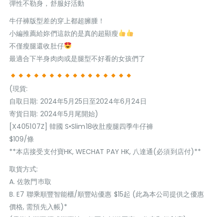
彈性不勒身，舒服好活動
牛仔褲版型差的穿上都超臃腫！
小編推薦給妳們這款的是真的超顯瘦
不僅瘦腿還收肚仔
最適合下半身肉肉或是腿型不好看的女孩們了
(現貨:
自取日期: 2024年5月25日至2024年6月24日
寄貨日期: 2024年5月尾開始)
[X405107Z] 韓國 S•Slim18收肚瘦腿四季牛仔褲
$109/條
**本店接受支付寶HK, WECHAT PAY HK, 八達通(必須到店付)**
取貨方式:
A. 佐敦門巿取
B. E7 聯乘順豐智能櫃/順豐站優惠 $15起 (此為本公司提供之優惠
價格, 需預先入帳)*