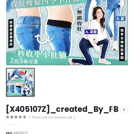
[X405107Z]_created_By_FB
( There are no reviews yet. )
0
out of 5
SKU:
X405107Z