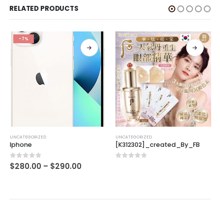
RELATED PRODUCTS
-7%
UNCATEGORIZED
UNCATEGORIZED
Iphone
[K312302]_created_By_FB
0
out of 5
0
out of 5
$
280.00
–
$
290.00