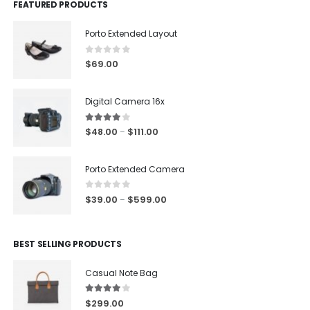
FEATURED PRODUCTS
Porto Extended Layout
0
out of 5
$
69.00
Digital Camera 16x
4.00
out of 5
$
48.00
$
111.00
–
Porto Extended Camera
0
out of 5
$
39.00
$
599.00
–
BEST SELLING PRODUCTS
Casual Note Bag
4.00
out of 5
$
299.00