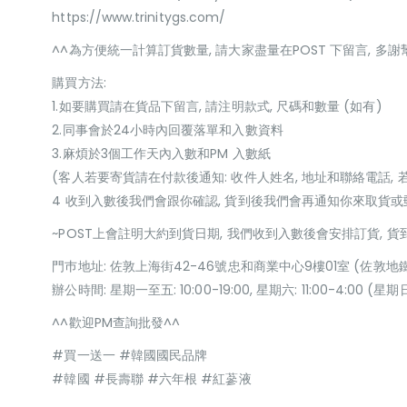
https://www.trinitygs.com/
^^為方便統一計算訂貨數量, 請大家盡量在POST 下留言, 多謝
購買方法:
1.如要購買請在貨品下留言, 請注明款式, 尺碼和數量 (如有)
2.同事會於24小時內回覆落單和入數資料
3.麻煩於3個工作天內入數和PM 入數紙
(客人若要寄貨請在付款後通知: 收件人姓名, 地址和聯絡電話, 
4 收到入數後我們會跟你確認, 貨到後我們會再通知你來取貨
~POST上會註明大約到貨日期, 我們收到入數後會安排訂貨, 
門巿地址: 佐敦上海街42-46號忠和商業中心9樓01室 (佐敦地
辦公時間: 星期一至五: 10:00-19:00, 星期六: 11:00-4:00 
^^歡迎PM查詢批發^^
#買一送一 #韓國國民品牌
#韓國 #長壽聯 #六年根 #紅蔘液