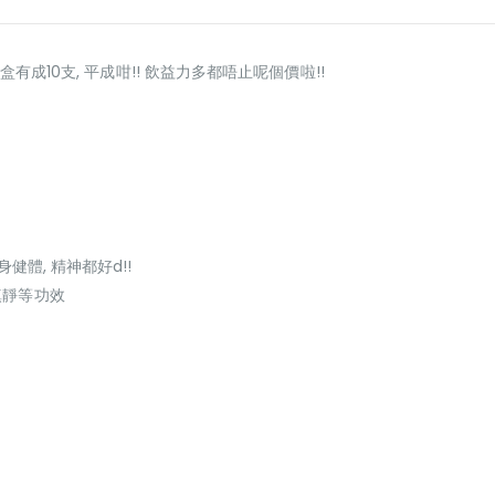
8/盒有成10支, 平成咁!! 飲益力多都唔止呢個價啦!!
健體, 精神都好d!!
鎮靜等功效