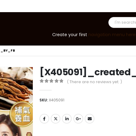
Create your first
navigation menu here
D_BY_FB
[X405091]_created
( There are no reviews yet. )
0
out of 5
SKU:
X405091