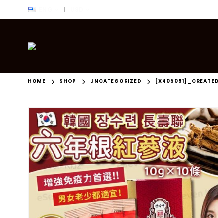
ENG
USD
|
HOME
SHOP
UNCATEGORIZED
[X405091]_CREATE