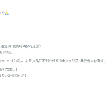
幫忙
若沒注明, 收貨時間會有延誤)
或郵寄寄出
貨到會PM 通知客人, 如果貨品訂不到或供應商出貨有問題, 我們會全數退款
鐵站C2出口)
(星期日及公眾假期休息)