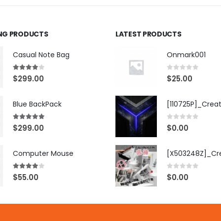
ING PRODUCTS
LATEST PRODUCTS
Casual Note Bag
Onmark001
4.00
out of 5
0
out of 5
$
299.00
$
25.00
Blue BackPack
[110725P]_Crea
5.00
out of 5
0
out of 5
$
299.00
$
0.00
Computer Mouse
4.00
out of 5
0
out of 5
$
55.00
$
0.00