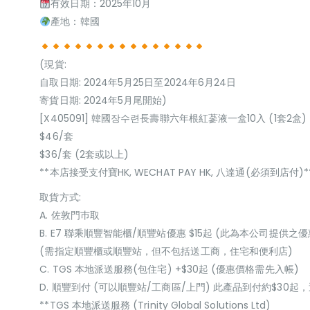
有效日期：2025年10月
產地：韓國
(現貨:
自取日期: 2024年5月25日至2024年6月24日
寄貨日期: 2024年5月尾開始)
[X405091] 韓國장수련長壽聯六年根紅蔘液一盒10入 (1套2盒)
$46/套
$36/套 (2套或以上)
**本店接受支付寶HK, WECHAT PAY HK, 八達通(必須到店付)*
取貨方式:
A. 佐敦門巿取
B. E7 聯乘順豐智能櫃/順豐站優惠 $15起 (此為本公司提供之優
(需指定順豐櫃或順豐站，但不包括送工商，住宅和便利店)
C. TGS 本地派送服務(包住宅) +$30起 (優惠價格需先入帳)
D. 順豐到付 (可以順豐站/工商區/上門) 此產品到付約$30
**TGS 本地派送服務 (Trinity Global Solutions Ltd)