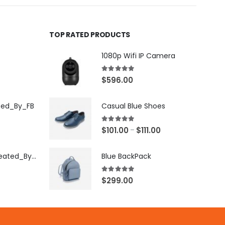
TOP RATED PRODUCTS
1080p Wifi IP Camera
5.00
out of 5
$
596.00
ted_By_FB
Casual Blue Shoes
5.00
out of 5
$
101.00
$
111.00
–
[X503248Z]_Created_By_FB
Blue BackPack
5.00
out of 5
$
299.00