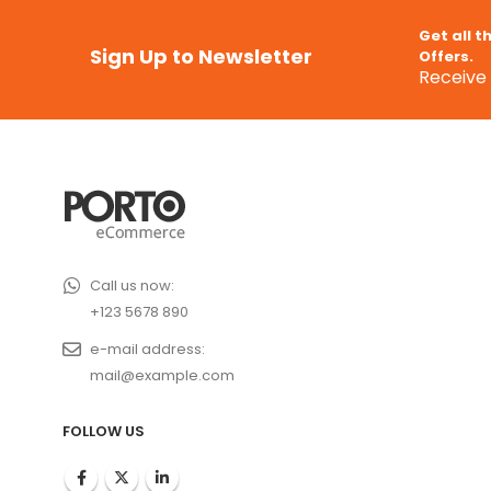
Get all t
Sign Up to Newsletter
Offers.
Receive 
Call us now:
+123 5678 890
e-mail address:
mail@example.com
FOLLOW US