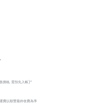
*
惠價格, 需預先入帳)*
起，運費以順豐最終收費為準