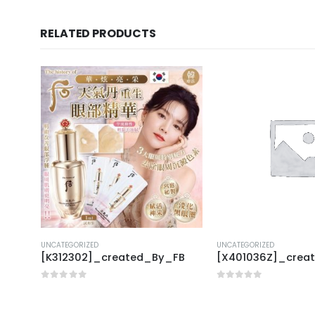
RELATED PRODUCTS
UNCATEGORIZED
UNCATEGORIZED
FB
[K312302]_created_By_FB
[X401036Z]_crea
0
out of 5
0
out of 5