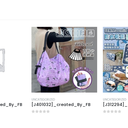
UNCATEGORIZED
UNCATEGORIZED
ted_By_FB
[J401032]_created_By_FB
[J312294]
0
out of 5
0
out of 5