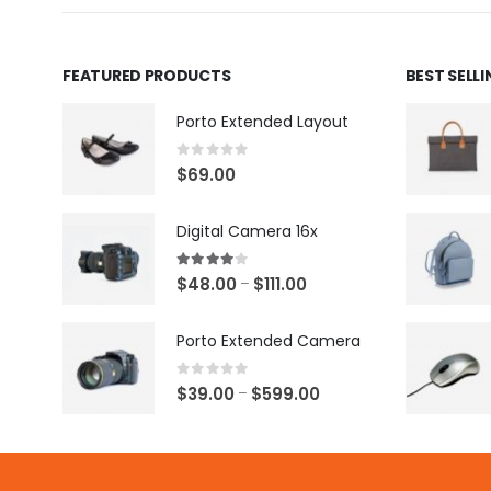
FEATURED PRODUCTS
BEST SELL
Porto Extended Layout
0
out of 5
$
69.00
Digital Camera 16x
4.00
out of 5
$
48.00
$
111.00
–
Porto Extended Camera
0
out of 5
$
39.00
$
599.00
–