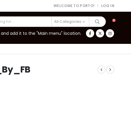
WELCOME TO PORTO!
LOG IN
|
All Categories
0
and add it to the "Main menu" location.
_By_FB