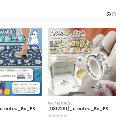
UNCATEGORIZED
UNCAT
_created_By_FB
[U312291]_created_By_FB
[T31
0
out of 5
0
out