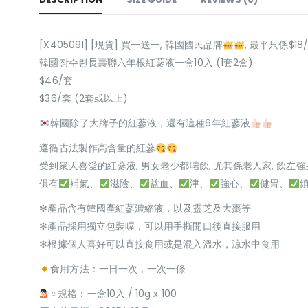
[X405091] [現貨] 買一送一, 韓國國民品牌
, 最平只係$1
韓國장수련長壽聯六年根紅蔘液一盒10入 (1套2盒)
$46/套
$36/套 (2套或以上)
韓國除了大牌子的紅蔘液，還有這種6年紅蔘液
遵循古法製作高含量的紅蔘
受到衆人喜愛的紅蔘液, 男女老少都啱飲, 尤其係老人家, 飲左強身
俱有
補氣、
滋陰、
益血、
津、
強心、
健胃、
❇產品含有韓國產紅蔘濃縮液，以及靈芝及大棗等
❇產品採用獨立包裝喔，可以用手撕開口後直接服用
❇根據個人喜好可以直接食用或是混入溫水，涼水中食用
食用方法：一日一次，一次一條
‍♀規格：一盒10入 / 10g x 100