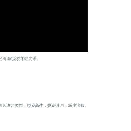
，令肌膚煥發年輕光采。
。
是將其改頭換面，煥發新生，物盡其用，減少浪費。