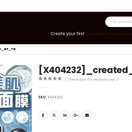
Create your first
navigation menu here
D_BY_FB
[X404232]_created
( There are no reviews yet. )
0
out of 5
SKU:
X404232