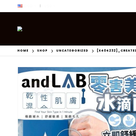
ENG
USD
|
HOME
SHOP
UNCATEGORIZED
[X404232]_CREATE