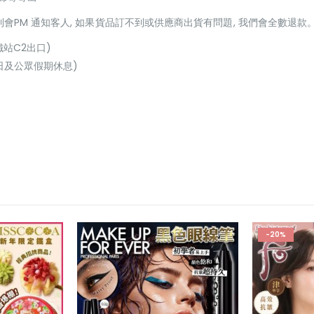
貨到會PM 通知客人, 如果貨品訂不到或供應商出貨有問題, 我們會全數退款
鐵站C2出口)
(星期日及公眾假期休息)
-20%