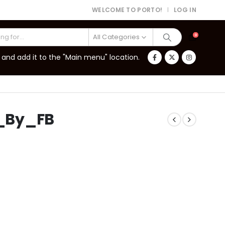
WELCOME TO PORTO!
LOG IN
|
All Categories
0
and add it to the "Main menu" location.
_By_FB