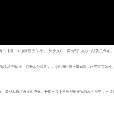
5有助補濕，刺激膠原蛋白增生，減少炎症，同時預防皺紋出現及抗衰老
，更能緊貼面部輪廓，提升水份吸收力，令肌膚回復水嫩光澤，飽滿富有彈性
材料，再生產成為循環再造面膜盒。升級再造不會改變廢棄物原本的形態，只