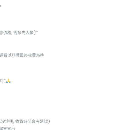
*
惠價格, 需預先入帳)*
起，運費以順豐最終收費為準
幫忙
若沒注明, 收貨時間會有延誤)
或郵寄寄出