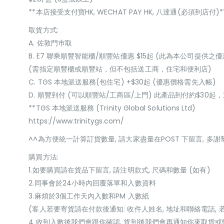
**本店接受支付寶HK, WECHAT PAY HK, 八達通(必須到店付)*
取貨方式:
A. 佐敦門巿取
B. E7 聯乘順豐智能櫃/順豐站優惠 $15起 (此為本公司提供之優
(需指定順豐櫃或順豐站，但不包括送工商，住宅和便利店)
C. TGS 本地派送服務(包住宅) +$30起 (優惠價格需先入帳)
D. 順豐到付 (可以順豐站/工商區/上門) 此產品到付約$30
**TGS 本地派送服務 (Trinity Global Solutions Ltd)
https://www.trinitygs.com/
^^為方便統一計算訂貨數量, 請大家盡量在POST 下留言, 多謝
購買方法:
1.如要購買請在貨品下留言, 請注明款式, 尺碼和數量 (如有)
2.同事會於24小時內回覆落單和入數資料
3.麻煩於3個工作天內入數和PM 入數紙
(客人若要寄貨請在付款後通知: 收件人姓名, 地址和聯絡電話, 
4 收到入數後我們會跟你確認, 貨到後我們會再通知你來取貨