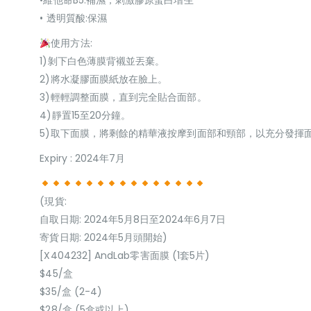
•維他命B5:補濕，刺激膠原蛋白增生
• 透明質酸:保濕
使用方法:
1)剝下白色薄膜背襯並丟棄。
2)將水凝膠面膜紙放在臉上。
3)輕輕調整面膜，直到完全貼合面部。
4)靜置15至20分鐘。
5)取下面膜，將剩餘的精華液按摩到面部和頸部，以充分發揮
Expiry : 2024年7月
(現貨:
自取日期: 2024年5月8日至2024年6月7日
寄貨日期: 2024年5月頭開始)
[X404232] AndLab零害面膜 (1套5片)
$45/盒
$35/盒 (2-4)
$28/盒 (5盒或以上)