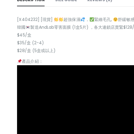
[X404232] [現貨]
超強保濕
，
緊緻毛孔,
舒緩敏感
韓國
製造AndLab零害面膜 (1盒5片) ，各大連鎖店賣緊$1
$45/盒
$35/盒 (2-4)
$28/盒 (5盒或以上)
產品介紹：