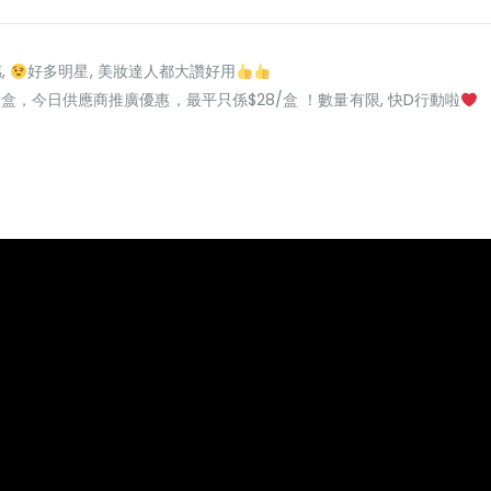
,
好多明星, 美妝達人都大讚好用
28/盒，今日供應商推廣優惠，最平只係$28/盒 ！數量有限, 快D行動啦