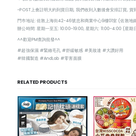
~POST上會註明大約到貨日期, 我們收到入數後會安排訂貨, 
門巿地址: 佐敦上海街42-46號忠和商業中心9樓01室 (佐敦地
辦公時間: 星期一至五: 10:00-19:00, 星期六: 11:00-4:00 
^^歡迎PM查詢批發^^
#超強保濕 #緊緻毛孔 #舒緩敏感 #美妝達 #大讚好用
#韓國製造 #AndLab #零害面膜
RELATED PRODUCTS