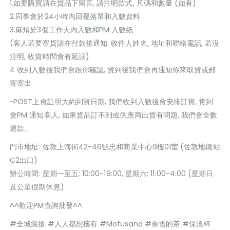
1.如要購買請在貨品下留言, 請注明款式, 尺碼和數量 (如有)
2.同事會於24小時內回覆落單和入數資料
3.麻煩於3個工作天內入數和PM 入數紙
(客人若要寄貨請在付款後通知: 收件人姓名, 地址和聯絡電話, 若沒
注明, 收貨時間會有延誤)
4 收到入數後我們會跟你確認, 貨到後我們會再通知你來取貨或郵
寄寄出
~POST上會註明大約到貨日期, 我們收到入數後會安排訂貨, 貨到
會PM 通知客人, 如果貨品訂不到或供應商出貨有問題, 我們會全數
退款。
門巿地址: 佐敦上海街42-46號忠和商業中心9樓01室 (佐敦地鐵站
C2出口)
辦公時間: 星期一至五: 10:00-19:00, 星期六: 11:00-4:00 (星期日
及公眾假期休息)
^^歡迎PM查詢批發^^
#全城瘋搶 #人人都想擁有 #Mofusand #奈雪的茶 #保溫杯