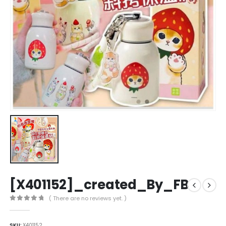
[X401152]_created_By_FB
( There are no reviews yet. )
0
out of 5
SKU:
X401152