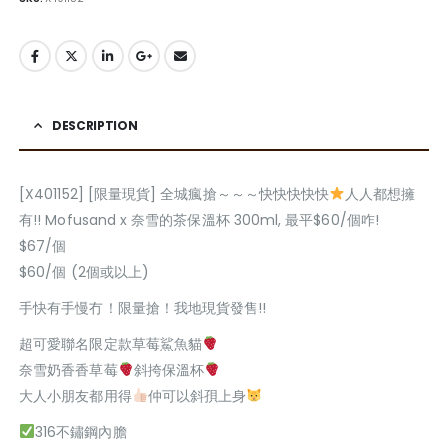
DESCRIPTION
[X401152] [限量現貨] 全城瘋搶～～～快快快快快
人人都想擁
有!! Mofusand x 奈雪的茶保溫杯 300ml, 最平$60/個咋!
$67/個
$60/個 (2個或以上)
手快有手慢冇！限量搶！我地現貨發售!!
超可愛聯名限定款草莓鯊魚貓
奈雪奶香香草莓
斜挎保溫杯
大人小朋友都用得
仲可以斜孭上身
316不鏽鋼內膽