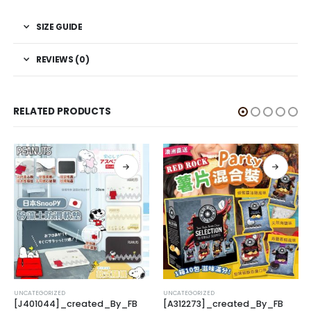
SIZE GUIDE
REVIEWS (0)
RELATED PRODUCTS
UNCATEGORIZED
UNCATEGORIZED
[J401044]_created_By_FB
[A312273]_created_By_FB