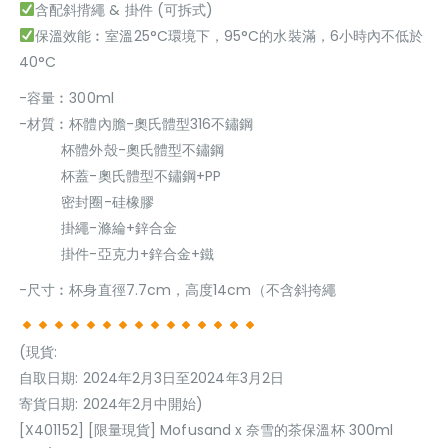
含配斜揹繩 & 掛件 (可拆式)
保溫效能︰室溫25°C環境下，95°C的水裝滿，6小時內不低於
40°C
-容量︰300ml
-材質︰杯體內膽-奧氏體型316不鏽鋼
杯體外殼-奧氏體型不鏽鋼
杯蓋-奧氏體型不鏽鋼+PP
密封圈-硅橡膠
掛繩-滌綸+鋅合金
掛件-亞克力+鋅合金+鐵
-尺寸︰杯身直徑7.7cm，高度14cm（不含斜挎繩
(現貨:
自取日期: 2024年2月3日至2024年3月2日
寄貨日期: 2024年2月中開始)
[X401152] [限量現貨] Mofusand x 奈雪的茶保溫杯 300ml