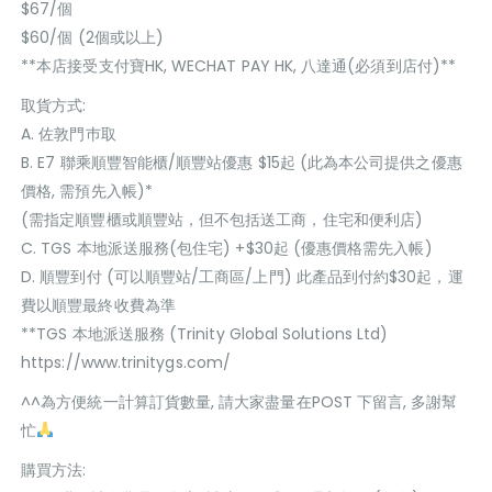
$67/個
$60/個 (2個或以上)
**本店接受支付寶HK, WECHAT PAY HK, 八達通(必須到店付)**
取貨方式:
A. 佐敦門巿取
B. E7 聯乘順豐智能櫃/順豐站優惠 $15起 (此為本公司提供之優惠
價格, 需預先入帳)*
(需指定順豐櫃或順豐站，但不包括送工商，住宅和便利店)
C. TGS 本地派送服務(包住宅) +$30起 (優惠價格需先入帳)
D. 順豐到付 (可以順豐站/工商區/上門) 此產品到付約$30起，運
費以順豐最終收費為準
**TGS 本地派送服務 (Trinity Global Solutions Ltd)
https://www.trinitygs.com/
^^為方便統一計算訂貨數量, 請大家盡量在POST 下留言, 多謝幫
忙
購買方法: