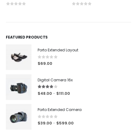
0
out of 5
0
out of 5
FEATURED PRODUCTS
Porto Extended Layout
0
out of 5
$
69.00
Digital Camera 16x
4.00
out of 5
$
48.00
$
111.00
–
Porto Extended Camera
0
out of 5
$
39.00
$
599.00
–