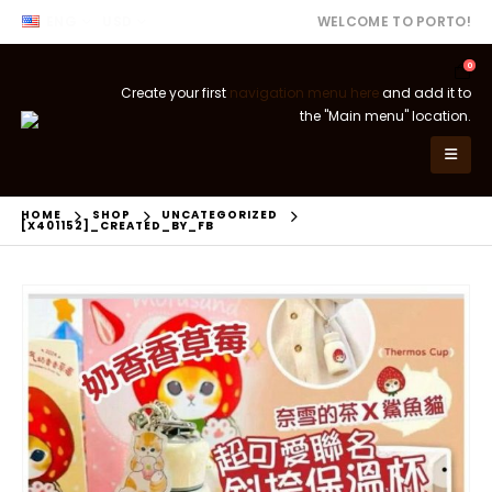
ENG
USD
WELCOME TO PORTO!
0
Create your first
navigation menu here
and add it to
the "Main menu" location.
HOME
SHOP
UNCATEGORIZED
[X401152]_CREATED_BY_FB