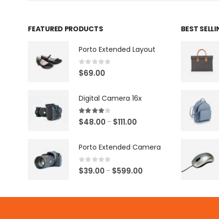
FEATURED PRODUCTS
BEST SELL
Porto Extended Layout
0
out of 5
$
69.00
Digital Camera 16x
4.00
out of 5
$
48.00
$
111.00
–
Porto Extended Camera
0
out of 5
$
39.00
$
599.00
–