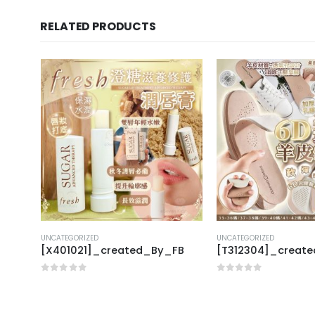
RELATED PRODUCTS
UNCATEGORIZED
UNCATEGORIZED
FB
[X401021]_created_By_FB
[T312304]_creat
0
out of 5
0
out of 5