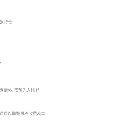
 個旅行盒
*
惠價格, 需預先入帳)*
起，運費以順豐最終收費為準