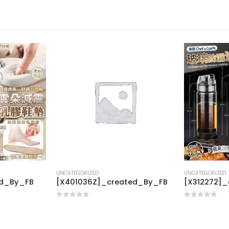
UNCATEGORIZED
UNCATEGORIZED
ed_By_FB
[X401036Z]_created_By_FB
[X312272]
0
out of 5
0
out of 5