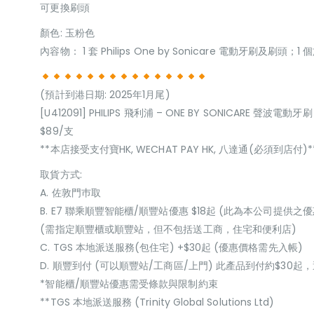
可更換刷頭
顏色: 玉粉色
內容物： 1 套 Philips One by Sonicare 電動牙刷及刷頭；1
(預計到港日期: 2025年1月尾)
[U412091] PHILIPS 飛利浦 – ONE BY SONICARE 聲波電動牙刷
$89/支
**本店接受支付寶HK, WECHAT PAY HK, 八達通(必須到店付)*
取貨方式:
A. 佐敦門巿取
B. E7 聯乘順豐智能櫃/順豐站優惠 $18起 (此為本公司提供之優
(需指定順豐櫃或順豐站，但不包括送工商，住宅和便利店)
C. TGS 本地派送服務(包住宅) +$30起 (優惠價格需先入帳)
D. 順豐到付 (可以順豐站/工商區/上門) 此產品到付約$30
*智能櫃/順豐站優惠需受條款與限制約束
**TGS 本地派送服務 (Trinity Global Solutions Ltd)