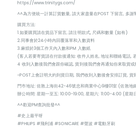
https://www.trinitygs.com/
^^為方便統一計算訂貨數量, 請大家盡量在POST 下留言, 多謝
購買方法:
1.如要購買請在貨品下留言, 請注明款式, 尺碼和數量 (如有)
2.同事會於24小時內回覆落單和入數資料
3.麻煩於3個工作天內入數和PM 入數紙
(客人若要寄貨請在付款後通知: 收件人姓名, 地址和聯絡電話, 
4 收到入數後我們會跟你確認, 貨到後我們會再通知你來取貨
~POST上會註明大約到貨日期, 我們收到入數後會安排訂貨, 
門巿地址: 佐敦上海街42-46號忠和商業中心9樓01室 (佐敦地
辦公時間: 星期一至五: 10:00-19:00, 星期六: 11:00-4:00 
^^歡迎PM查詢批發^^
#史上最平呀
#PHILIPS #飛利浦 #SONICARE #聲波 #電動牙刷