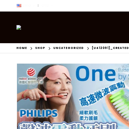
ENG
USD
|
HOME
SHOP
UNCATEGORIZED
[U412091]_CREATE