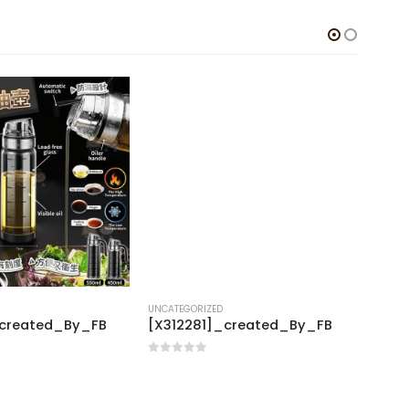
UNCATEGORIZED
UNCAT
_created_By_FB
[X312281]_created_By_FB
[J40
0
out of 5
0
out