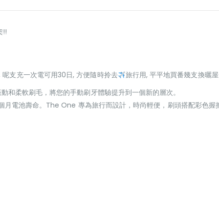
!!
 呢支充一次電可用30日, 方便隨時拎去
旅行用, 平平地買番幾支換曬
 電動牙刷搭配微振動和柔軟刷毛，將您的手動刷牙體驗提升到一個新的層次。
3個月電池壽命。The One 專為旅行而設計，時尚輕便，刷頭搭配彩色握