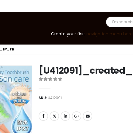
Create your first
navigation menu here
D_BY_FB
[U412091]_created
0
out of 5
SKU:
U412091