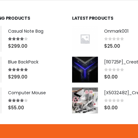
ING PRODUCTS
LATEST PRODUCTS
Casual Note Bag
Onmark001
4.00
out of 5
0
out of 5
$
299.00
$
25.00
Blue BackPack
[110725P]_Crea
5.00
out of 5
0
out of 5
$
299.00
$
0.00
Computer Mouse
4.00
out of 5
0
out of 5
$
55.00
$
0.00