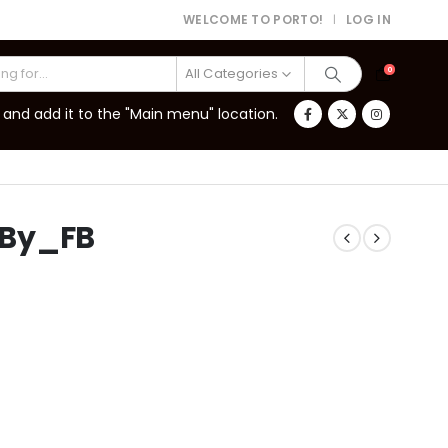
WELCOME TO PORTO!
LOG IN
|
All Categories
0
and add it to the "Main menu" location.
_By_FB