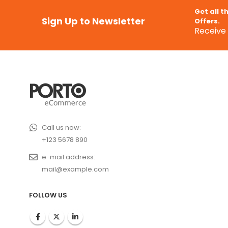
Get all t
Sign Up to Newsletter
Offers.
Receive 
Call us now:
+123 5678 890
e-mail address:
mail@example.com
FOLLOW US