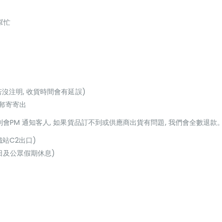
幫忙
若沒注明, 收貨時間會有延誤)
或郵寄寄出
貨到會PM 通知客人, 如果貨品訂不到或供應商出貨有問題, 我們會全數退款
鐵站C2出口)
(星期日及公眾假期休息)