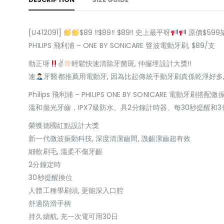
[U412091]
$89 ‼$89‼ $89‼ 史上最平呀
原價$599架
PHILIPS 飛利浦 – ONE BY SONICARE 聲波電動牙刷, $89/支
勁正呀
✌
輕鬆快速清除牙菌斑, 仲攞埋設計大獎!!
連
牙醫都推薦用電動牙, 因為比起傳統手動牙刷真係乾淨好多,
Philips 飛利浦 – PHILIPS ONE BY SONICARE
溫和拋光牙齒，IPX7級防水。具2分鐘計時器、每30秒提醒和
榮獲德國紅點設計大獎
新一代微波振動科技, 深度清潔齒間, 謢齦潔齒超有效
細軟刷毛, 溫柔不傷牙齦
2分鐘定時
30秒提醒換位
人體工種學刷頭, 更能深入口腔
舒適防滑手柄
持久續航, 充一次電可用30日