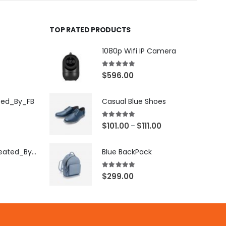
TOP RATED PRODUCTS
1080p Wifi IP Camera
5.00
out of 5
$
596.00
ted_By_FB
Casual Blue Shoes
5.00
out of 5
$
101.00
$
111.00
–
[X503248Z]_Created_By_FB
Blue BackPack
5.00
out of 5
$
299.00