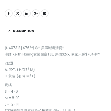
DESCRIPTION
[U407313] $76/件咋!! 美國斷碼清貨!!
潮牌 Keith Haring女裝圖案TEE, 原價$2xx, 依家只係$76/件咋
2款選:
A. 黑色 (只有S/ M)
B. 黃色 (有S/ M/ L)
尺碼:
S = 4-6
M = 8-10
L = 12-14
(下單時請選擇喜好款式和尺碼: 例如: AS, BL, )