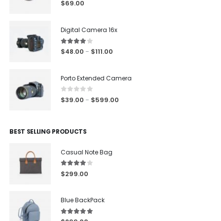
0
out of 5
$
69.00
Digital Camera 16x
4.00
out of 5
$
48.00
$
111.00
–
Porto Extended Camera
0
out of 5
$
39.00
$
599.00
–
BEST SELLING PRODUCTS
Casual Note Bag
4.00
out of 5
$
299.00
Blue BackPack
5.00
out of 5