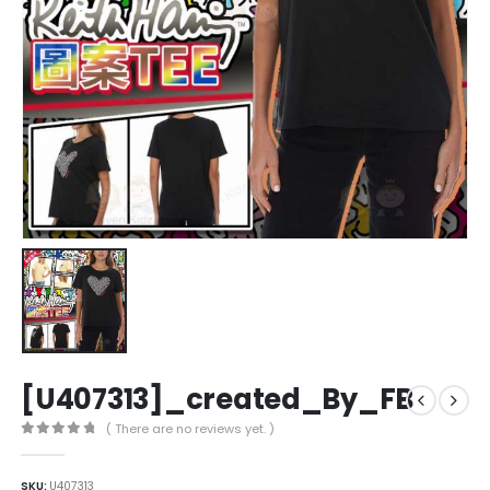
[U407313]_created_By_FB
( There are no reviews yet. )
0
out of 5
SKU:
U407313