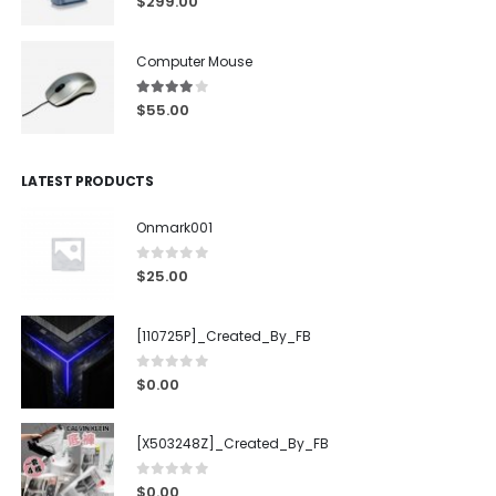
$
299.00
Computer Mouse
4.00
out of 5
$
55.00
LATEST PRODUCTS
Onmark001
0
out of 5
$
25.00
[110725P]_Created_By_FB
0
out of 5
$
0.00
[X503248Z]_Created_By_FB
0
out of 5
$
0.00