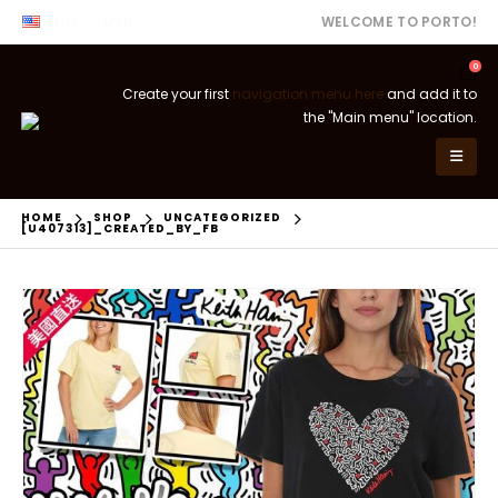
ENG
USD
WELCOME TO PORTO!
0
Create your first
navigation menu here
and add it to
the "Main menu" location.
HOME
SHOP
UNCATEGORIZED
[U407313]_CREATED_BY_FB