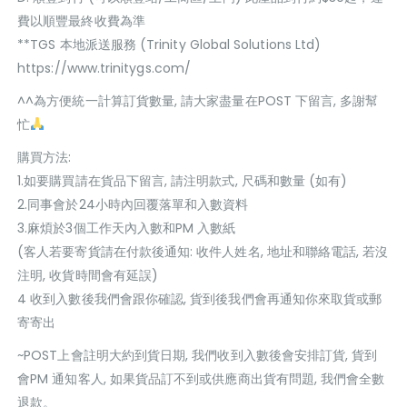
費以順豐最終收費為準
**TGS 本地派送服務 (Trinity Global Solutions Ltd)
https://www.trinitygs.com/
^^為方便統一計算訂貨數量, 請大家盡量在POST 下留言, 多謝幫
忙
購買方法:
1.如要購買請在貨品下留言, 請注明款式, 尺碼和數量 (如有)
2.同事會於24小時內回覆落單和入數資料
3.麻煩於3個工作天內入數和PM 入數紙
(客人若要寄貨請在付款後通知: 收件人姓名, 地址和聯絡電話, 若沒
注明, 收貨時間會有延誤)
4 收到入數後我們會跟你確認, 貨到後我們會再通知你來取貨或郵
寄寄出
~POST上會註明大約到貨日期, 我們收到入數後會安排訂貨, 貨到
會PM 通知客人, 如果貨品訂不到或供應商出貨有問題, 我們會全數
退款。