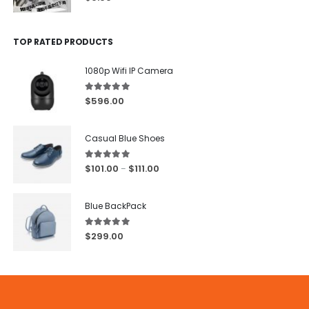
TOP RATED PRODUCTS
1080p Wifi IP Camera
5.00
out of 5
$
596.00
Casual Blue Shoes
5.00
out of 5
$
101.00
$
111.00
–
Blue BackPack
5.00
out of 5
$
299.00