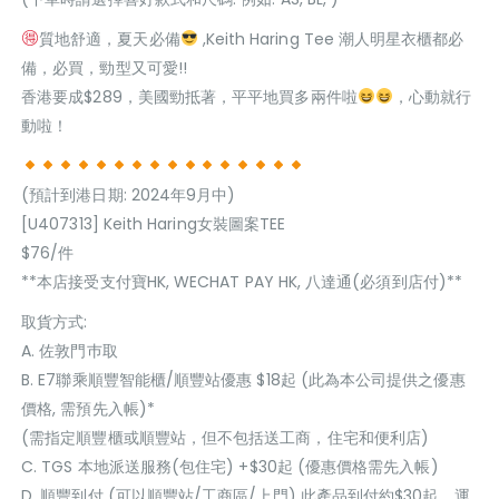
質地舒適，夏天必備
,Keith Haring Tee 潮人明星衣櫃都必
備，必買，勁型又可愛!!
香港要成$289，美國勁抵著，平平地買多兩件啦
，心動就行
動啦！
(預計到港日期: 2024年9月中)
[U407313] Keith Haring女裝圖案TEE
$76/件
**本店接受支付寶HK, WECHAT PAY HK, 八達通(必須到店付)**
取貨方式:
A. 佐敦門巿取
B. E7聯乘順豐智能櫃/順豐站優惠 $18起 (此為本公司提供之優惠
價格, 需預先入帳)*
(需指定順豐櫃或順豐站，但不包括送工商，住宅和便利店)
C. TGS 本地派送服務(包住宅) +$30起 (優惠價格需先入帳)
D. 順豐到付 (可以順豐站/工商區/上門) 此產品到付約$30起，運