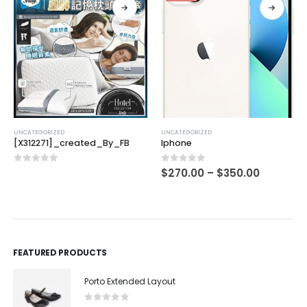
UNCATEGORIZED
UNCATEGORIZED
[X312271]_created_By_FB
Iphone
0
out of 5
0
out of 5
$
270.00
–
$
350.00
FEATURED PRODUCTS
Porto Extended Layout