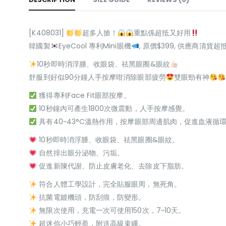
[K408031]
超多人搶！
重點係超抵又好用
韓國製
EyeCool 專利Mini眼機
, 原價$399, 供應商清貨超
10秒即時消浮腫、收眼袋、祛黑眼圈&眼紋
舒服到好似90分鐘人手按摩咁消除眼部疲勞
雙眼勁有神
獲得專利Face Fit眼部按摩。
10秒鐘內可產生1800次微震動，人手按摩感覺。
具有40~43°C溫熱作用，按摩眼部周邊肌肉，促進血液循
10秒即時消浮腫、收眼袋、祛黑眼圈&眼紋。
自然排出眼分泌物、污垢。
促進新陳代謝、防止皮膚老化、去除皮下脂肪。
符合人體工學設計，完全貼服眼周，無死角。
抗菌電鍍機頭，防刮痕，防變形。
無限次使用，充電一次可使用150次，7~10天。
超迷你小巧輕盈，附送高級束繩。