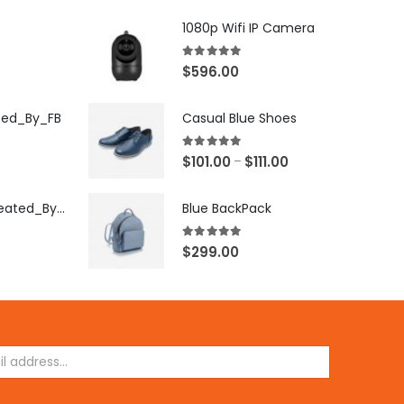
1080p Wifi IP Camera
5.00
out of 5
$
596.00
ted_By_FB
Casual Blue Shoes
5.00
out of 5
$
101.00
$
111.00
–
[X503248Z]_Created_By_FB
Blue BackPack
5.00
out of 5
$
299.00