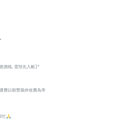
*
惠價格, 需預先入帳)*
起，運費以順豐最終收費為準
幫忙