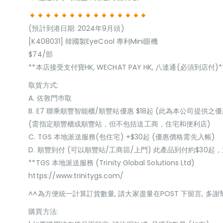
(預計到港日期: 2024年9月頭)
[K408031] 韓國製EyeCool 專利Mini眼機
$74/部
**本店接受支付寶HK, WECHAT PAY HK, 八達通(必須到店付)*
取貨方式:
A. 佐敦門巿取
B. E7 聯乘順豐智能櫃/順豐站優惠 $18起 (此為本公司提供之優
(需指定順豐櫃或順豐站，但不包括送工商，住宅和便利店)
C. TGS 本地派送服務(包住宅) +$30起 (優惠價格需先入帳)
D. 順豐到付 (可以順豐站/工商區/上門) 此產品到付約$30
**TGS 本地派送服務 (Trinity Global Solutions Ltd)
https://www.trinitygs.com/
^^為方便統一計算訂貨數量, 請大家盡量在POST 下留言, 多謝
購買方法: