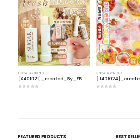
UNCATEGORIZED
UNCATEGORIZED
B
[X401021]_created_By_FB
[J401024]_creat
0
out of 5
0
out of 5
FEATURED PRODUCTS
BEST SELL