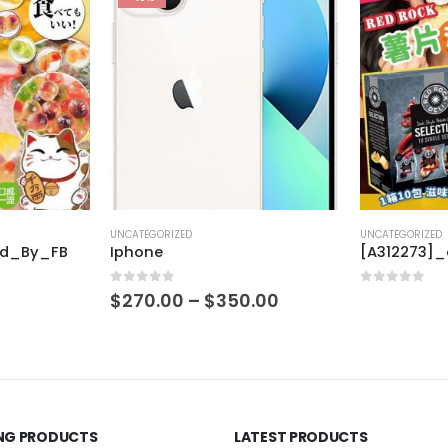
UNCATEGORIZED
UNCATEGORIZED
ed_By_FB
Iphone
[A312273]
0
out of 5
0
out of 5
$
270.00
–
$
350.00
ING PRODUCTS
LATEST PRODUCTS