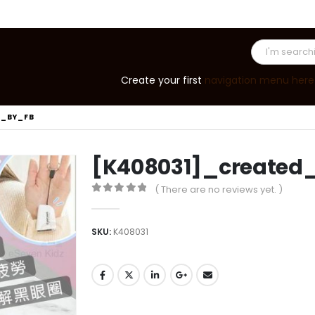
Create your first
navigation menu here
D_BY_FB
[K408031]_created
( There are no reviews yet. )
0
out of 5
SKU:
K408031