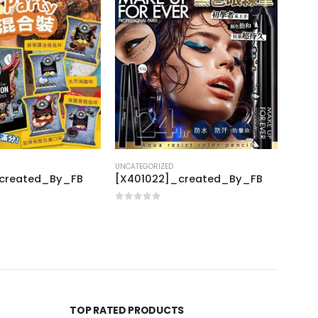
UNCATEGORIZED
UNCAT
_created_By_FB
[X401022]_created_By_FB
[E40
0
out of 5
0
out
TOP RATED PRODUCTS