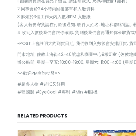
1.如要購買請在貨品下留言, 請注明款式, 尺碼和數量 (如有)
2.同事會於24小時內回覆落單和入數資料
3.麻煩於3個工作天內入數和PM 入數紙
(客人若要寄貨請在付款後通知: 收件人姓名, 地址和聯絡電話, 
4 收到入數後我們會跟你確認, 貨到後我們會再通知你來取貨
~POST上會註明大約到貨日期, 我們收到入數後會安排訂貨, 
門巿地址: 佐敦上海街42-46號忠和商業中心9樓01室 (佐敦地
辦公時間: 星期一至五: 10:00-19:00, 星期六: 11:00-4:00 
^^歡迎PM查詢批發^^
#超多人搶 #超抵又好用
#韓國製 #EyeCool #專利 #Min #i眼機
RELATED PRODUCTS