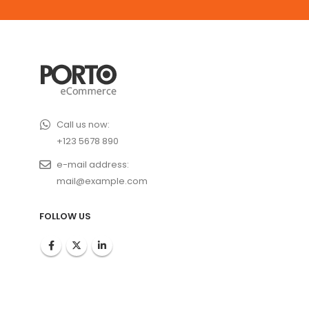
Call us now:
+123 5678 890
e-mail address:
mail@example.com
FOLLOW US