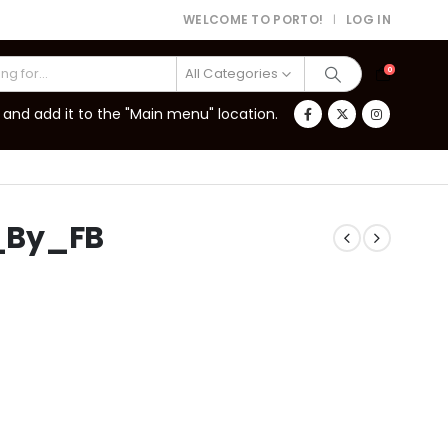
WELCOME TO PORTO!
LOG IN
|
All Categories
0
and add it to the "Main menu" location.
_By_FB