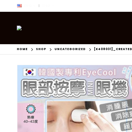
ENG
USD
|
HOME
SHOP
UNCATEGORIZED
[K408031]_CREATE