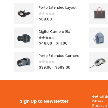
Porto Extended Layout
0
out of 5
$
69.00
Digital Camera 16x
4.00
out of 5
$
48.00
$
111.00
–
Porto Extended Camera
0
out of 5
$
39.00
$
599.00
–
Get all t
Sign Up to Newsletter
Offers.
Receive 