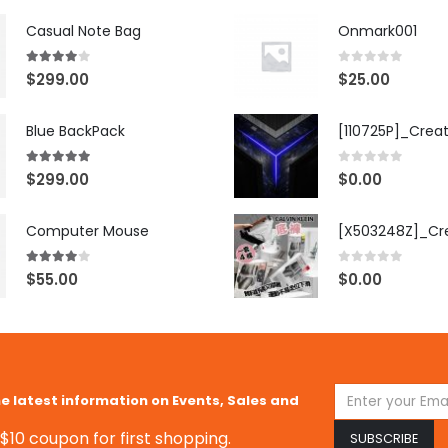
Casual Note Bag
Onmark001
4.00
out of 5
0
out of 5
$
299.00
$
25.00
Blue BackPack
[110725P]_Crea
5.00
out of 5
0
out of 5
$
299.00
$
0.00
Computer Mouse
4.00
out of 5
0
out of 5
$
55.00
$
0.00
he latest information on Events, Sales and
$10 coupon for first shopping.