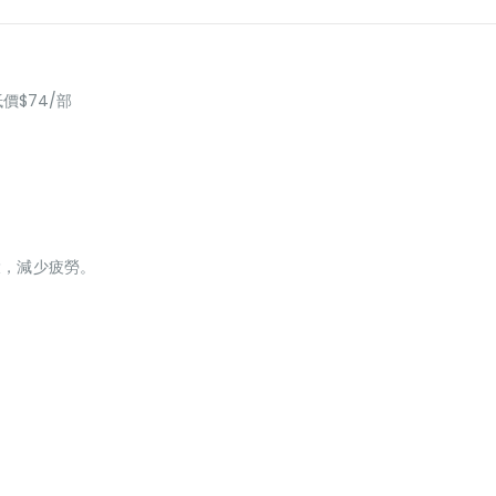
抵價$74/部
環，減少疲勞。