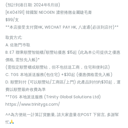
(預計到港日期: 2024年6月頭)
[K404191] 韓國製 NEOGEN 濃密捲翹金屬睫毛膏
$99/支
**本店接受支付寶HK, WECHAT PAY HK, 八達通(必須到店付)**
取貨方式:
A. 佐敦門巿取
B. E7 聯乘順豐智能櫃/順豐站優惠 $15起 (此為本公司提供之優惠
價格, 需預先入帳)*
(需指定順豐櫃或順豐站，但不包括送工商，住宅和便利店)
C. TGS 本地派送服務(包住宅) +$30起 (優惠價格需先入帳)
D. 順豐到付 (可以順豐站/工商區/上門) 此產品到付約$30起，運
費以順豐最終收費為準
**TGS 本地派送服務 (Trinity Global Solutions Ltd)
https://www.trinitygs.com/
^^為方便統一計算訂貨數量, 請大家盡量在POST 下留言, 多謝幫
忙