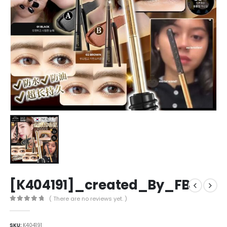
[K404191]_created_By_FB
( There are no reviews yet. )
0
out of 5
SKU:
K404191