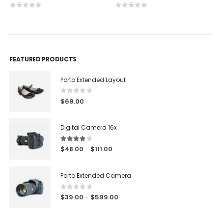
0
out of 5
0
out of 5
FEATURED PRODUCTS
Porto Extended Layout
0
out of 5
$
69.00
Digital Camera 16x
4.00
out of 5
$
48.00
$
111.00
–
Porto Extended Camera
0
out of 5
$
39.00
$
599.00
–