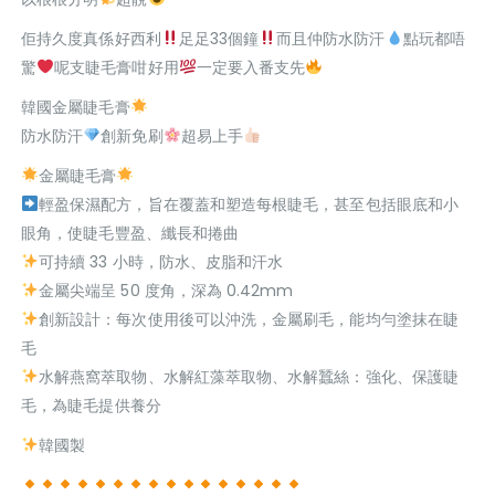
佢持久度真係好西利
足足33個鐘
而且仲防水防汗
點玩都唔
驚
呢支睫毛膏咁好用
一定要入番支先
韓國金屬睫毛膏
防水防汗
創新免刷
超易上手
金屬睫毛膏
輕盈保濕配方，旨在覆蓋和塑造每根睫毛，甚至包括眼底和小
眼角，使睫毛豐盈、纖長和捲曲
可持續 33 小時，防水、皮脂和汗水
金屬尖端呈 50 度角，深為 0.42mm
創新設計：每次使用後可以沖洗，金屬刷毛，能均勻塗抹在睫
毛
水解燕窩萃取物、水解紅藻萃取物、水解蠶絲：強化、保護睫
毛，為睫毛提供養分
韓國製