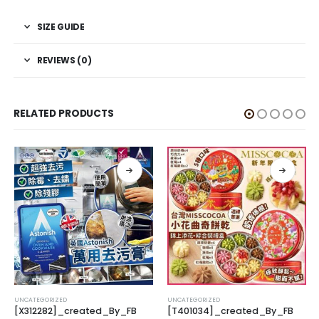
SIZE GUIDE
REVIEWS (0)
RELATED PRODUCTS
UNCATEGORIZED
UNCATEGORIZED
[X312282]_created_By_FB
[T401034]_created_By_FB