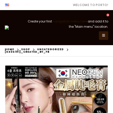
ENG
USD
WELCOME TO PORTO!
0
Create your first
navigation menu here
and add it to
the "Main menu" location.
HOME
SHOP
UNCATEGORIZED
[K404191]_CREATED_BY_FB