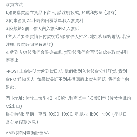
購買方法:
1.如要購買請在貨品下留言, 請注明款式, 尺碼和數量 (如有)
2.同事會於24小時內回覆落單和入數資料
3.麻煩於3個工作天內入數和PM 入數紙
(客人若要寄貨請在付款後通知: 收件人姓名, 地址和聯絡電話, 若沒
注明, 收貨時間會有延誤)
4 收到入數後我們會跟你確認, 貨到後我們會再通知你來取貨或郵
寄寄出
~POST上會註明大約到貨日期, 我們收到入數後會安排訂貨, 貨到
會PM 通知客人, 如果貨品訂不到或供應商出貨有問題, 我們會全數
退款。
門巿地址: 佐敦上海街42-46號忠和商業中心9樓01室 (佐敦地鐵站
C2出口)
辦公時間: 星期一至五: 10:00-19:00, 星期六: 11:00-4:00 (星期日
及公眾假期休息)
^^歡迎PM查詢批發^^