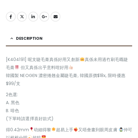
DESCRIPTION
[K404191] 呢支睫毛膏真係好用又創新
真係未用過冇刷毛嘅睫
毛膏
但又真係出乎意料咁好用
韓國製 NEOGEN 濃密捲翹金屬睫毛膏, 韓國原價$18x, 限時優惠
$99/支
2色選:
A. 黑色
B. 啡色
(下單時請選擇喜好款式)
得0.42mm
幼細得黎
超易上手
又唔會畫到眼周皮膚
仲可
以根根分明
超靚