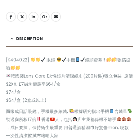
DESCRIPTION
[K404022]
眼鏡
手機
鏡頭螢幕!!
1張搞掂
哂
韓國製Lens Care 1次性鏡片清潔紙巾(200片裝)獨立包裝, 原價
$2XX, E7街坊價最平$64/盒
$74/盒
$64/盒 (2盒或以上)
而家成日話眼鏡，手機最多細菌,
根據研究指出手機
含菌量
勁過廁所板17倍
香港
人，包括
店主我都係機不離手
，成日要抹，保持衛生最重要 用普通酒精濕巾好驚傷mon, 呢款
一次性清潔擦拭布啱哂大家