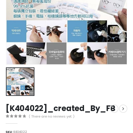
[K404022]_created_By_FB
( There are no reviews yet. )
0
out of 5
SKU:
K404022