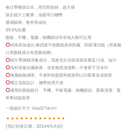
每日帶幾張出街，用完即刻掉，超方便
抹走鏡片上嘅塞，油脂等污糟嘢
通過驗測，無有害成份
99.9%抗菌
眼鏡，手機，電腦，相機鏡頭等等地方都可以用
特殊添加成分,擦拭後可使眼鏡具有防霧、防靜電功能（而家戴
口罩眼鏡成日有霞氣啱晒）
紙巾帶酒精消毒成分，高效充分去除表面灰塵及污漬、油污
高科技複合纖維膜，含有無痕清潔劑，不會留下浮水印
無腐蝕無殘害。不會對樹脂質料鏡面和LCD螢幕造成損害
獨立包裝設計，攜帶使用方便。
適用於眼鏡鏡片、手機、平板電腦、相機鏡頭、螢幕清潔、電
單車頭盔面罩
一張紙巾尺寸: Size12*14cm
(預計到港日期：2024年5月頭)