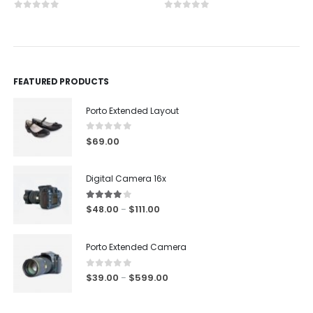
0
out of 5
0
out of 5
FEATURED PRODUCTS
Porto Extended Layout
0
out of 5
$
69.00
Digital Camera 16x
4.00
out of 5
$
48.00
$
111.00
–
Porto Extended Camera
0
out of 5
$
39.00
$
599.00
–