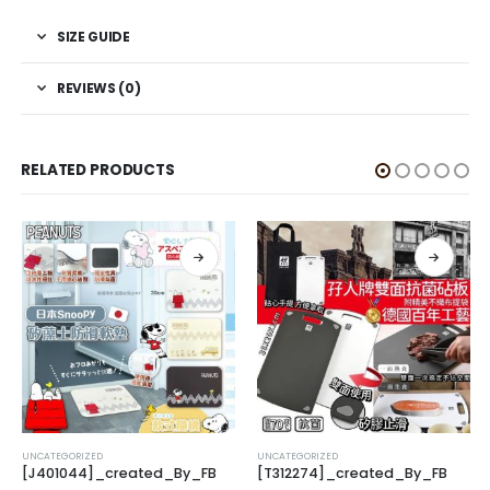
SIZE GUIDE
REVIEWS (0)
RELATED PRODUCTS
UNCATEGORIZED
UNCATEGORIZED
[J401044]_created_By_FB
[T312274]_created_By_FB