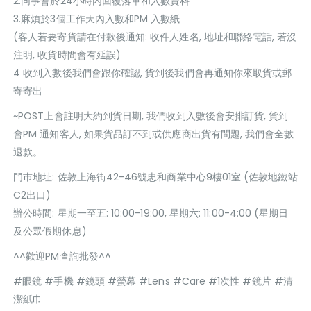
2.同事會於24小時內回覆落單和入數資料
3.麻煩於3個工作天內入數和PM 入數紙
(客人若要寄貨請在付款後通知: 收件人姓名, 地址和聯絡電話, 若沒
注明, 收貨時間會有延誤)
4 收到入數後我們會跟你確認, 貨到後我們會再通知你來取貨或郵
寄寄出
~POST上會註明大約到貨日期, 我們收到入數後會安排訂貨, 貨到
會PM 通知客人, 如果貨品訂不到或供應商出貨有問題, 我們會全數
退款。
門巿地址: 佐敦上海街42-46號忠和商業中心9樓01室 (佐敦地鐵站
C2出口)
辦公時間: 星期一至五: 10:00-19:00, 星期六: 11:00-4:00 (星期日
及公眾假期休息)
^^歡迎PM查詢批發^^
#眼鏡 #手機 #鏡頭 #螢幕 #Lens #Care #1次性 #鏡片 #清
潔紙巾