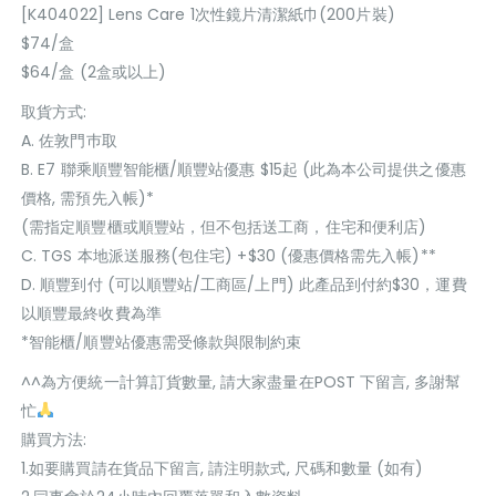
[K404022] Lens Care 1次性鏡片清潔紙巾(200片裝)
$74/盒
$64/盒 (2盒或以上)
取貨方式:
A. 佐敦門巿取
B. E7 聯乘順豐智能櫃/順豐站優惠 $15起 (此為本公司提供之優惠
價格, 需預先入帳)*
(需指定順豐櫃或順豐站，但不包括送工商，住宅和便利店)
C. TGS 本地派送服務(包住宅) +$30 (優惠價格需先入帳)**
D. 順豐到付 (可以順豐站/工商區/上門) 此產品到付約$30，運費
以順豐最終收費為準
*智能櫃/順豐站優惠需受條款與限制約束
^^為方便統一計算訂貨數量, 請大家盡量在POST 下留言, 多謝幫
忙
購買方法:
1.如要購買請在貨品下留言, 請注明款式, 尺碼和數量 (如有)