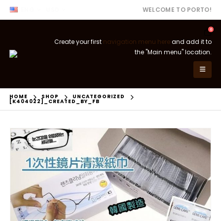
ENG
USD
WELCOME TO PORTO!
0
Create your first
navigation menu here
and add it to
the "Main menu" location.
HOME
SHOP
UNCATEGORIZED
[K404022]_CREATED_BY_FB