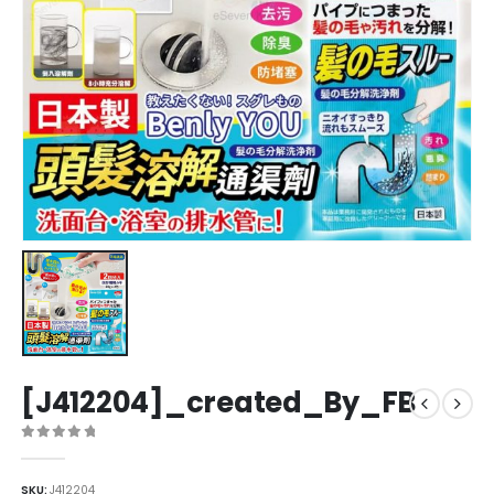
[J412204]_created_By_FB
0
out of 5
SKU:
J412204