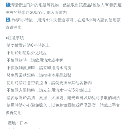
清理管道口外的毛髮等雜物，然後取出該產品1包放入80攝氏度
左右的熱水約200ml，倒入管道內
持續8小時後，用清水沖洗管道即可，在這8小時內請勿使用該
管道沖水
●注意事項：
‧請勿放置超過8小時以上
‧不用於用途以外之物品
‧不慎誤飲時，請飲用清水或牛奶
‧不慎誤觸皮膚時，請立即用清水清洗
‧發生異常狀況時，請攜帶本產品就醫
‧使用時請注意空氣流通，請勿更換至其他容器內
‧不慎誤入眼睛時，請立刻用清水沖洗15分鐘以上
‧請勿放置於高溫、潮濕、火源處、陽光直射及幼兒可拿取的場所
‧使用時請小心避免吸入，以免刺激眼睛或呼吸器官，請戴上手套
後再使用
-產地：日本