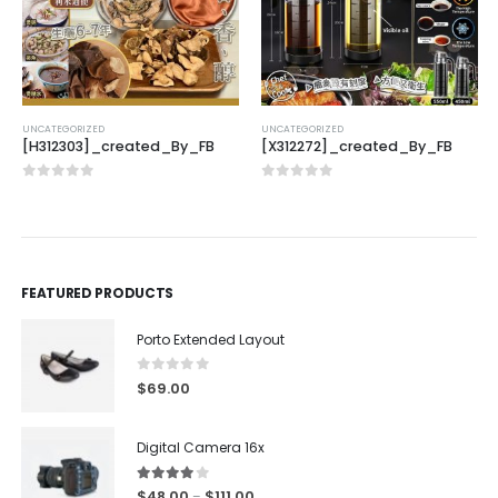
UNCATEGORIZED
UNCATEGORIZED
[H312303]_created_By_FB
[X312272]_created_By_FB
0
out of 5
0
out of 5
FEATURED PRODUCTS
Porto Extended Layout
0
out of 5
$
69.00
Digital Camera 16x
4.00
out of 5
$
48.00
$
111.00
–