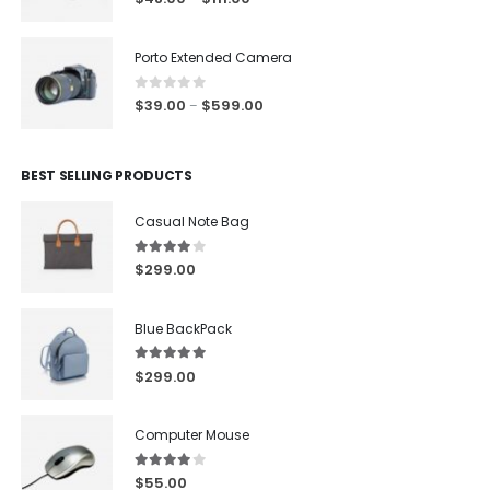
Porto Extended Camera
0
out of 5
$
39.00
$
599.00
–
BEST SELLING PRODUCTS
Casual Note Bag
4.00
out of 5
$
299.00
Blue BackPack
5.00
out of 5
$
299.00
Computer Mouse
4.00
out of 5
$
55.00