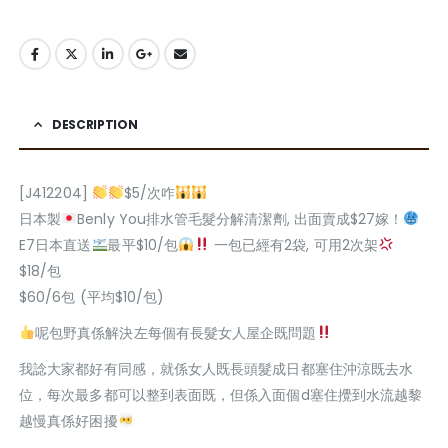
DESCRIPTION
[J412204]
$5/次咋
日本製
Benly You排水管毛髮分解清潔劑, 出面賣成$27嫁！
E7日本直送
最平$10/包
一包已經有2袋, 可用2次架
$18/包
$60/6包 (平均$10/包)
呢包野真係解決左每個有長髮女人屋企既問題
我諗大家都好有同感，就係女人既長頭髮成日都塞住沖涼既去水
位，每次最多都可以整到表面既，但係入面個d塞住攪到水流越黎
越慢真係好困擾