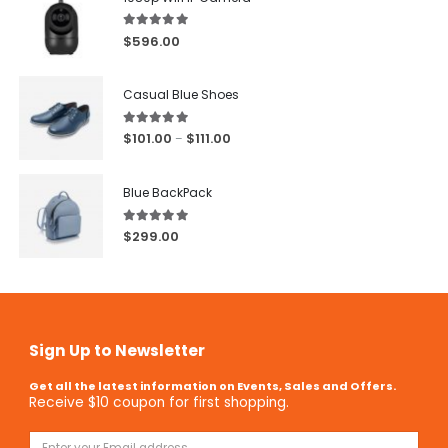
5.00
out of 5
$
596.00
Casual Blue Shoes
5.00
out of 5
$
101.00
$
111.00
–
Blue BackPack
5.00
out of 5
$
299.00
Sign Up to Newsletter
Get all the latest information on Events, Sales and Offers.
Receive $10 coupon for first shopping.