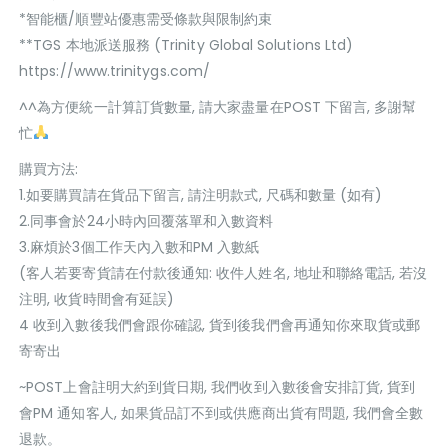
*智能櫃/順豐站優惠需受條款與限制約束
**TGS 本地派送服務 (Trinity Global Solutions Ltd)
https://www.trinitygs.com/
^^為方便統一計算訂貨數量, 請大家盡量在POST 下留言, 多謝幫
忙
購買方法:
1.如要購買請在貨品下留言, 請注明款式, 尺碼和數量 (如有)
2.同事會於24小時內回覆落單和入數資料
3.麻煩於3個工作天內入數和PM 入數紙
(客人若要寄貨請在付款後通知: 收件人姓名, 地址和聯絡電話, 若沒
注明, 收貨時間會有延誤)
4 收到入數後我們會跟你確認, 貨到後我們會再通知你來取貨或郵
寄寄出
~POST上會註明大約到貨日期, 我們收到入數後會安排訂貨, 貨到
會PM 通知客人, 如果貨品訂不到或供應商出貨有問題, 我們會全數
退款。