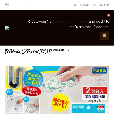
ENG
USD
WELCOME TO PORTO!
0
Create your first
navigation menu here
and add it to
the "Main menu" location.
HOME
SHOP
UNCATEGORIZED
[J412204]_CREATED_BY_FB