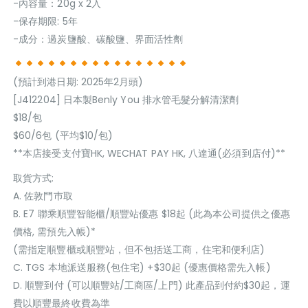
-內容量：20g x 2入
-保存期限: 5年
-成分：過炭鹽酸、碳酸鹽、界面活性劑
(預計到港日期: 2025年2月頭)
[J412204] 日本製Benly You 排水管毛髮分解清潔劑
$18/包
$60/6包 (平均$10/包)
**本店接受支付寶HK, WECHAT PAY HK, 八達通(必須到店付)**
取貨方式:
A. 佐敦門巿取
B. E7 聯乘順豐智能櫃/順豐站優惠 $18起 (此為本公司提供之優惠
價格, 需預先入帳)*
(需指定順豐櫃或順豐站，但不包括送工商，住宅和便利店)
C. TGS 本地派送服務(包住宅) +$30起 (優惠價格需先入帳)
D. 順豐到付 (可以順豐站/工商區/上門) 此產品到付約$30起，運
費以順豐最終收費為準