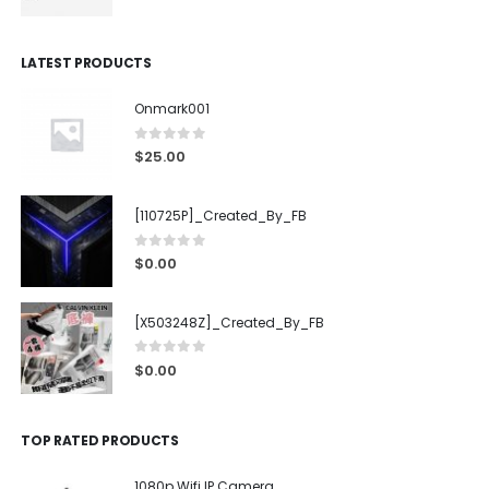
LATEST PRODUCTS
Onmark001
0
out of 5
$
25.00
[110725P]_Created_By_FB
0
out of 5
$
0.00
[X503248Z]_Created_By_FB
0
out of 5
$
0.00
TOP RATED PRODUCTS
1080p Wifi IP Camera