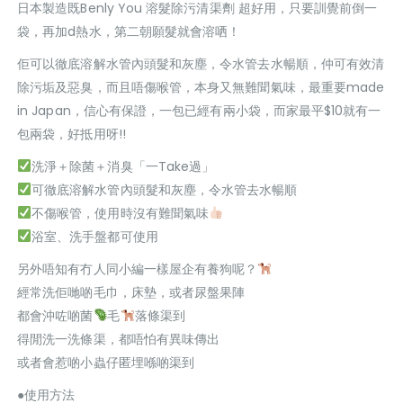
日本製造既Benly You 溶髮除污清渠劑 超好用，只要訓覺前倒一
袋，再加d熱水，第二朝願髮就會溶哂！
佢可以徹底溶解水管內頭髮和灰塵，令水管去水暢順，仲可有效清
除污垢及惡臭，而且唔傷喉管，本身又無難聞氣味，最重要made
in Japan，信心有保證，一包已經有兩小袋，而家最平$10就有一
包兩袋，好抵用呀!!
洗淨＋除菌＋消臭「一Take過」
可徹底溶解水管內頭髮和灰塵，令水管去水暢順
不傷喉管，使用時沒有難聞氣味
浴室、洗手盤都可使用
另外唔知有冇人同小編一樣屋企有養狗呢？
經常洗佢哋啲毛巾，床墊，或者尿盤果陣
都會沖咗啲菌
毛
落條渠到
得閒洗一洗條渠，都唔怕有異味傳出
或者會惹啲小蟲仔匿埋喺啲渠到
●使用方法