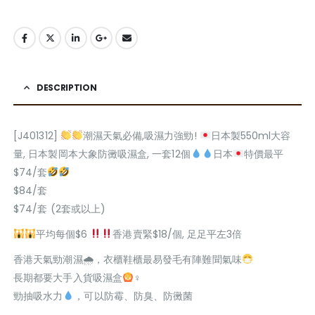
DESCRIPTION
[J401312]
潮濕天氣必備,吸濕力強勁!
日本製550ml大容
量, 日本製岡本大象防黴吸濕盒, 一套12個
日本
特價最平
$74/套
$84/套
$74/套 (2套或以上)
平均每個$6
香港賣緊$18/個, 足足平左3倍
香港天氣勁潮濕🌧，衣櫃鞋櫃最易發毛有陣難聞氣味
長期都要大手入貨吸濕盒
‍♀
勁抽吸水力
，可以防霉、防臭、防黴菌