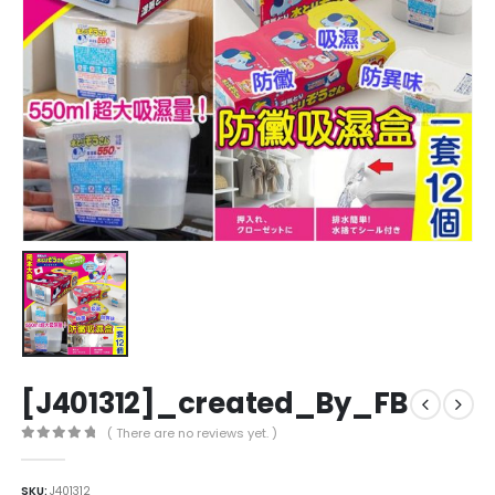
[J401312]_created_By_FB
( There are no reviews yet. )
0
out of 5
SKU:
J401312