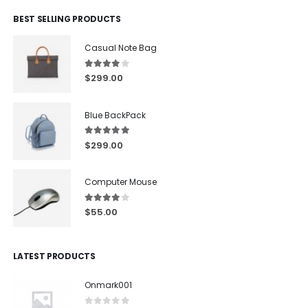
BEST SELLING PRODUCTS
Casual Note Bag
4.00
out of 5
$
299.00
Blue BackPack
5.00
out of 5
$
299.00
Computer Mouse
4.00
out of 5
$
55.00
LATEST PRODUCTS
Onmark001