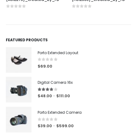
0
out of 5
0
out of 5
FEATURED PRODUCTS
Porto Extended Layout
0
out of 5
$
69.00
Digital Camera 16x
4.00
out of 5
$
48.00
$
111.00
–
Porto Extended Camera
0
out of 5
$
39.00
$
599.00
–