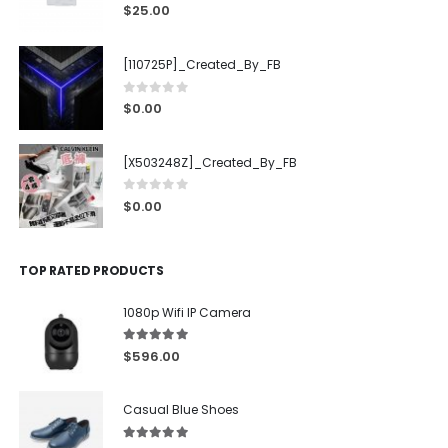
0
out of 5
$
25.00
[110725P]_Created_By_FB
0
out of 5
$
0.00
[X503248Z]_Created_By_FB
0
out of 5
$
0.00
TOP RATED PRODUCTS
1080p Wifi IP Camera
5.00
out of 5
$
596.00
Casual Blue Shoes