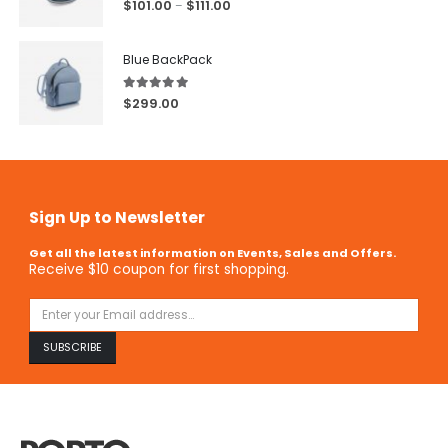
5.00
out of 5
$
101.00
$
111.00
–
Blue BackPack
5.00
out of 5
$
299.00
Sign Up to Newsletter
Get all the latest information on Events, Sales and Offers.
Receive $10 coupon for first shopping.