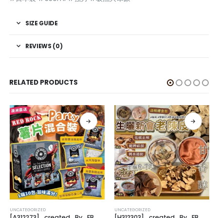
SIZE GUIDE
REVIEWS (0)
RELATED PRODUCTS
UNCATEGORIZED
UNCATEGORIZED
[A312273]_created_By_FB
[H312303]_created_By_FB