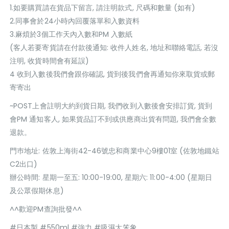
1.如要購買請在貨品下留言, 請注明款式, 尺碼和數量 (如有)
2.同事會於24小時內回覆落單和入數資料
3.麻煩於3個工作天內入數和PM 入數紙
(客人若要寄貨請在付款後通知: 收件人姓名, 地址和聯絡電話, 若沒
注明, 收貨時間會有延誤)
4 收到入數後我們會跟你確認, 貨到後我們會再通知你來取貨或郵
寄寄出
~POST上會註明大約到貨日期, 我們收到入數後會安排訂貨, 貨到
會PM 通知客人, 如果貨品訂不到或供應商出貨有問題, 我們會全數
退款。
門巿地址: 佐敦上海街42-46號忠和商業中心9樓01室 (佐敦地鐵站
C2出口)
辦公時間: 星期一至五: 10:00-19:00, 星期六: 11:00-4:00 (星期日
及公眾假期休息)
^^歡迎PM查詢批發^^
#日本製 #550ml #強力 #吸濕大笨象