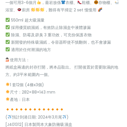
一個可用3-6個月
，最岩放係
衣櫃、
鞋櫃、
存物櫃、
浴室、
廚房
，難得有平掃定 2 set 慢慢用
550ml 超大吸濕量
採用優質鎖濕紙，有效防止除濕盒中液體滲漏
除濕、防霉及辟臭 3 重功效，可充份保護衣物
新開發的特殊吸濕紙，令容器即使不慎翻倒，也不會滲漏
適用於任何潮濕的地方
使用方法：
將紙盒兩邊的封存打開，將本品取出。 打開後置於需要除濕的地
方。約3平米範圍內一個。
1 套12個 (4條x3個)
尺寸：282×88×143 mm
產地：日本
(
預計到港日期: 2024年3月尾
)
[J401312] 日本製岡本大象防黴吸濕盒