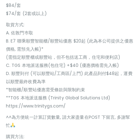
$84/套
$74/套 (2套或以上)
取貨方式:
A. 佐敦門巿取
B. E7 聯乘順豐智能櫃/順豐站優惠 $20起 (此為本公司提供之優惠
價格, 需預先入帳)*
(需指定順豐櫃或順豐站，但不包括送工商，住宅和便利店)
C. TGS 本地派送服務(包住宅) +$40 (優惠價格需先入帳)
D. 順豐到付 (可以順豐站/工商區/上門) 此產品到付$48起，運費
以順豐最終收費為準
*智能櫃/順豐站優惠需受條款與限制約束
**TGS 本地派送服務 (Trinity Global Solutions Ltd)
https://www.trinitygs.com/
^^為方便統一計算訂貨數量, 請大家盡量在POST 下留言, 多謝幫
忙
購買方法: