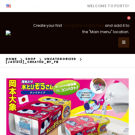
ENG
USD
WELCOME TO PORTO!
0
Create your first
navigation menu here
and add it to
the "Main menu" location.
HOME
SHOP
UNCATEGORIZED
[J401312]_CREATED_BY_FB