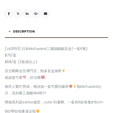
DESCRIPTION
[J401153] 日本Mofusand三麗鷗貓貓盲盒(一套6隻)
$75/套
$68/套 (2套或以上)
店主剛剛去完專門店，勁多盲盒抽呀
超超超可愛
，好治癒
。
都市人繁忙勞碌，檯頭放一套可愛到爆燈
既Mofusand公
仔，見到番工都醒神d呀‼‼
哩個系列是sanrio做型，cute 到暈啊。一套有6款每隻約6cm
快D帶佢地番屋企啦