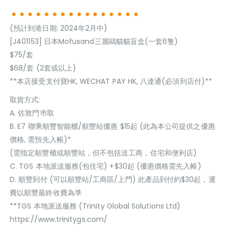
(預計到港日期: 2024年2月中)
[J401153] 日本Mofusand三麗鷗貓貓盲盒(一套6隻)
$75/套
$68/套 (2套或以上)
**本店接受支付寶HK, WECHAT PAY HK, 八達通(必須到店付)**
取貨方式:
A. 佐敦門巿取
B. E7 聯乘順豐智能櫃/順豐站優惠 $15起 (此為本公司提供之優惠
價格, 需預先入帳)*
(需指定順豐櫃或順豐站，但不包括送工商，住宅和便利店)
C. TGS 本地派送服務(包住宅) +$30起 (優惠價格需先入帳)
D. 順豐到付 (可以順豐站/工商區/上門) 此產品到付約$30起，運
費以順豐最終收費為準
**TGS 本地派送服務 (Trinity Global Solutions Ltd)
https://www.trinitygs.com/