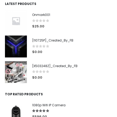
LATEST PRODUCTS
Onmark001
0
out of 5
$
25.00
[110725P]_Created_By_FB
0
out of 5
$
0.00
[X503248Z]_Created_By_FB
0
out of 5
$
0.00
TOP RATED PRODUCTS
1080p Wifi IP Camera
5.00
out of 5
$
596.00