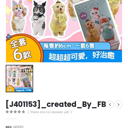
[J401153]_created_By_FB
( There are no reviews yet. )
0
out of 5
SKU:
J401153