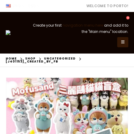
ENG
USD
WELCOME TO PORTO!
0
Create your first
navigation menu here
and add it to
the "Main menu" location.
HOME
SHOP
UNCATEGORIZED
[J401153]_CREATED_BY_FB