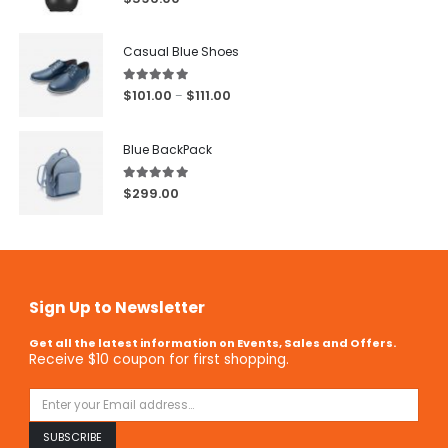
Casual Blue Shoes
5.00
out of 5
$
101.00
$
111.00
–
Blue BackPack
5.00
out of 5
$
299.00
Sign Up to Newsletter
Get all the latest information on Events, Sales and Offers.
Receive $10 coupon for first shopping.