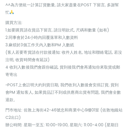
^^為方便統一計算訂貨數量, 請大家盡量在POST 下留言, 多謝幫
忙
購買方法:
1.如要購買請在貨品下留言, 請注明款式, 尺碼和數量 (如有)
2.同事會於24小時內回覆落單和入數資料
3.麻煩於3個工作天內入數和PM 入數紙
(客人若要寄貨請在付款後通知: 收件人姓名, 地址和聯絡電話, 若沒
注明, 收貨時間會有延誤)
4 收到入數後我們會跟你確認, 貨到後我們會再通知你來取貨或郵
寄寄出
~POST上會註明大約到貨日期, 我們收到入數後會安排訂貨, 貨到
會PM 通知客人, 如果貨品訂不到或供應商出貨有問題, 我們會全數
退款。
門巿地址: 佐敦上海街42-46號忠和商業中心9樓01室 (佐敦地鐵站
C2出口)
辦公時間: 星期一至五: 10:00-19:00, 星期六: 11:00-4:00 (星期日