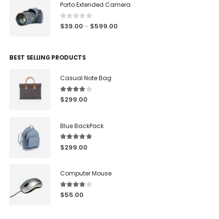
Porto Extended Camera
0
out of 5
$
39.00
$
599.00
–
BEST SELLING PRODUCTS
Casual Note Bag
4.00
out of 5
$
299.00
Blue BackPack
5.00
out of 5
$
299.00
Computer Mouse
4.00
out of 5
$
55.00