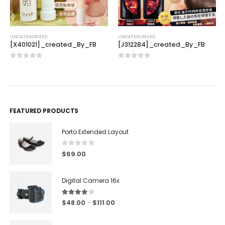
UNCATEGORIZED
UNCATEGORIZED
[X401021]_created_By_FB
[J312284]_created_By_FB
0
out of 5
0
out of 5
FEATURED PRODUCTS
Porto Extended Layout
0
out of 5
$
69.00
Digital Camera 16x
4.00
out of 5
$
48.00
$
111.00
–