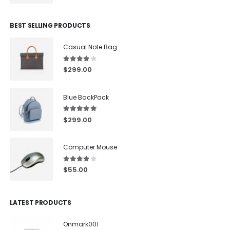
BEST SELLING PRODUCTS
Casual Note Bag
4.00
out of 5
$
299.00
Blue BackPack
5.00
out of 5
$
299.00
Computer Mouse
4.00
out of 5
$
55.00
LATEST PRODUCTS
Onmark001