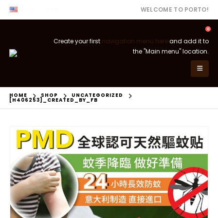
ENG
USD
WELCOME TO PORTO!
0
Create your first
navigation menu here
and add it to
the "Main menu" location.
HOME
SHOP
UNCATEGORIZED
[H406253]_CREATED_BY_FB