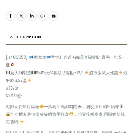
DESCRIPTION
[H406253]
嘩嘩嘩
意大利直送✈尚護健驅蚊貼 賣完一批又一
批
意大利製造
PMD天然驅蚊防蠓貼-12片
超抵激減大優惠
最
平$26.3/盒
$33/盒
$79/3盒
呢排天氣熱到爆廠
一落雨又濕濕悶悶🌧，啲蚊滋即刻出哂嚟
但小朋友最怕痴笠笠唔肯用蚊膏
，想零接觸皮膚,用驅蚊貼就
啱哂喇!
採用意大利頂尖技術，將驅蚊成分鎖入超微細膠囊，輕輕刮一刮逐