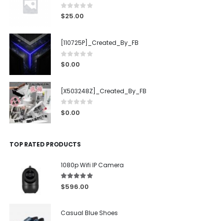
0
out of 5
$
25.00
[110725P]_Created_By_FB
0
out of 5
$
0.00
[X503248Z]_Created_By_FB
0
out of 5
$
0.00
TOP RATED PRODUCTS
1080p Wifi IP Camera
5.00
out of 5
$
596.00
Casual Blue Shoes