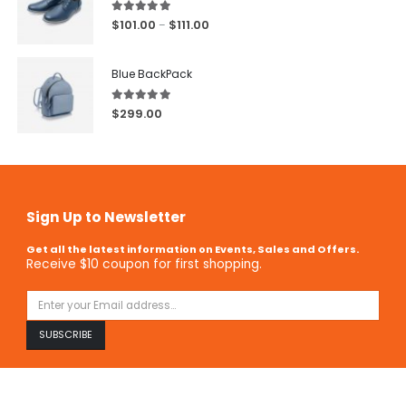
5.00
out of 5
$
101.00
$
111.00
–
Blue BackPack
5.00
out of 5
$
299.00
Sign Up to Newsletter
Get all the latest information on Events, Sales and Offers.
Receive $10 coupon for first shopping.