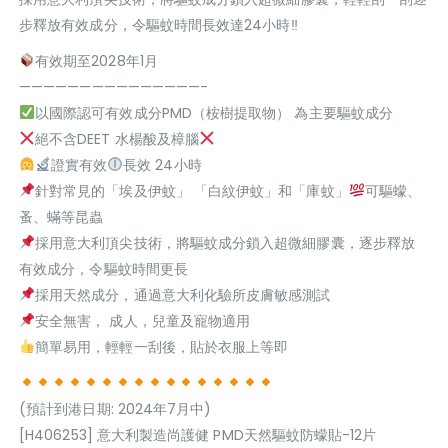
步釋放有效成分，令驅蚊時間長效達24小時‼
有效期至2028年1月
———————————————-
以國際認可有效成分PMD（桉樹提取物） 為主要驅蚊成分
絕不含DEET 水楊酸及樟腦
證實有效
長效 24小時
針對常見的「埃及伊蚊」 「白紋伊蚊」和「庫蚊」
可驅蠓、
蚤、蟎等昆蟲
採用意大利頂尖技術，將驅蚊成分鎖入超微細膠囊，逐步釋放
有效成分，令驅蚊時間更長
採用天然成分，通過意大利化驗所皮膚敏感測試
安全無害， 成人，兒童及寵物適用
簡單易用，輕輕一刮後，貼於衣服上等即
(預計到港日期: 2024年7月中)
[H406253] 意大利製造尚護健 PMD天然驅蚊防蠓貼-12片