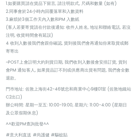
1.如要購買請在貨品下留言, 請注明款式, 尺碼和數量 (如有)
2.同事會於24小時內回覆落單和入數資料
3.麻煩於3個工作天內入數和PM 入數紙
(客人若要寄貨請在付款後通知: 收件人姓名, 地址和聯絡電話, 若沒
注明, 收貨時間會有延誤)
4 收到入數後我們會跟你確認, 貨到後我們會再通知你來取貨或郵
寄寄出
~POST上會註明大約到貨日期, 我們收到入數後會安排訂貨, 貨到
會PM 通知客人, 如果貨品訂不到或供應商出貨有問題, 我們會全數
退款。
門巿地址: 佐敦上海街42-46號忠和商業中心9樓01室 (佐敦地鐵站
C2出口)
辦公時間: 星期一至五: 10:00-19:00, 星期六: 11:00-4:00 (星期日
及公眾假期休息)
^^歡迎PM查詢批發^^
#意大利直送 #尚護健 #驅蚊貼