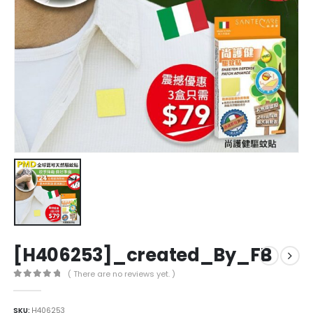
[H406253]_created_By_FB
( There are no reviews yet. )
0
out of 5
SKU:
H406253