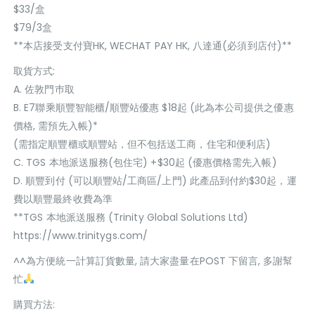
$33/盒
$79/3盒
**本店接受支付寶HK, WECHAT PAY HK, 八達通(必須到店付)**
取貨方式:
A. 佐敦門巿取
B. E7聯乘順豐智能櫃/順豐站優惠 $18起 (此為本公司提供之優惠
價格, 需預先入帳)*
(需指定順豐櫃或順豐站，但不包括送工商，住宅和便利店)
C. TGS 本地派送服務(包住宅) +$30起 (優惠價格需先入帳)
D. 順豐到付 (可以順豐站/工商區/上門) 此產品到付約$30起，運
費以順豐最終收費為準
**TGS 本地派送服務 (Trinity Global Solutions Ltd)
https://www.trinitygs.com/
^^為方便統一計算訂貨數量, 請大家盡量在POST 下留言, 多謝幫
忙
購買方法: