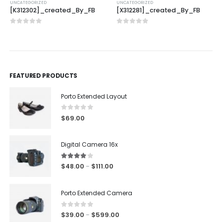
UNCATEGORIZED
UNCATEGORIZED
[K312302]_created_By_FB
[X312281]_created_By_FB
0
out of 5
0
out of 5
FEATURED PRODUCTS
Porto Extended Layout
0
out of 5
$
69.00
Digital Camera 16x
4.00
out of 5
$
48.00
$
111.00
–
Porto Extended Camera
0
out of 5
$
39.00
$
599.00
–