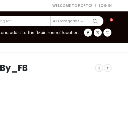
WELCOME TO PORTO!
LOG IN
|
All Categories
0
and add it to the "Main menu" location.
_By_FB