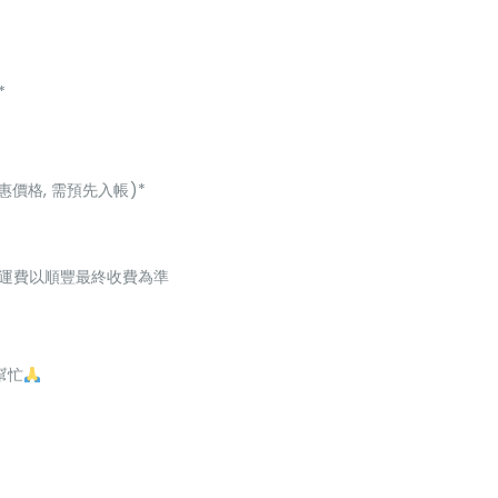
*
惠價格, 需預先入帳)*
起，運費以順豐最終收費為準
幫忙