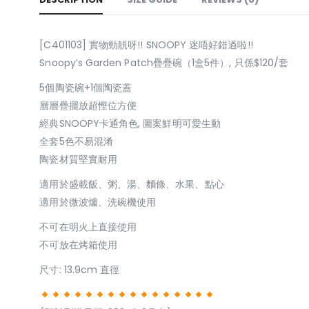
[C401103] 實物勁靚呀!! SNOOPY 迷唔好錯過啦!!
Snoopy’s Garden Patch疊疊碗（1盒5件）, 只係$120/套
5個陶瓷碗+1個陶瓷蓋
層層疊擺放超慳位方便
經典SNOOPY卡通角色, 圖案鮮明可愛生動
全套5色不易混淆
陶瓷材質堅實耐用
適用於盛載飯、粥、湯、麵條、水果、點心
適用於微波爐、洗碗機使用
不可在明火上直接使用
不可放在烤箱使用
尺寸: 13.9cm 直徑