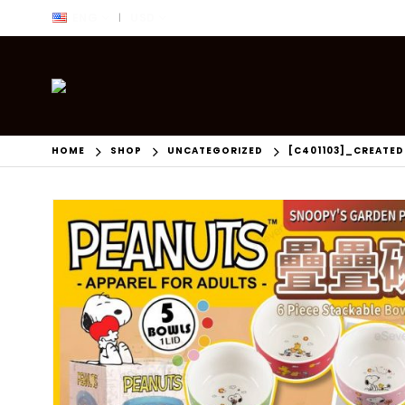
ENG
USD
|
HOME
SHOP
UNCATEGORIZED
[C401103]_CREATE