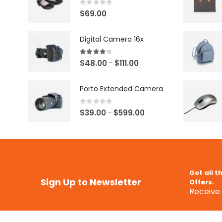
0
out of 5
$
69.00
Digital Camera 16x
4.00
out of 5
$
48.00
$
111.00
–
Porto Extended Camera
0
out of 5
$
39.00
$
599.00
–
Get all t
Sign Up to Newsletter
Offers.
Receive 