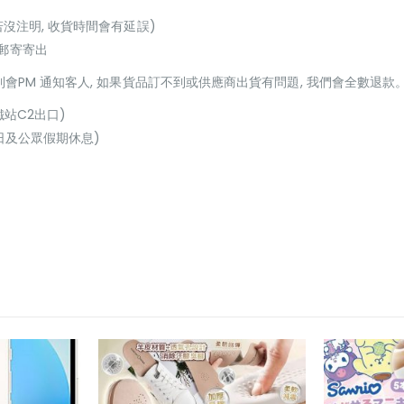
若沒注明, 收貨時間會有延誤)
或郵寄寄出
貨到會PM 通知客人, 如果貨品訂不到或供應商出貨有問題, 我們會全數退款
鐵站C2出口)
(星期日及公眾假期休息)