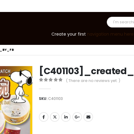
Create your first
navigation menu here
D_BY_FB
[C401103]_created
( There are no reviews yet. )
0
out of 5
SKU:
C401103