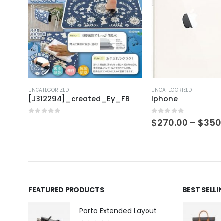
UNCATEGORIZED
UNCATEGORIZED
FB
Iphone
[T312304]_creat
0
out of 5
0
out of 5
$
270.00
–
$
350.00
FEATURED PRODUCTS
BEST SELL
Porto Extended Layout