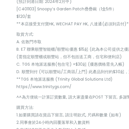
(預計到港日期: 2024年2月中)
[C401103] Snoopy’s Garden Patch疊疊碗（1盒5件）
$120/套
**本店接受支付寶HK, WECHAT PAY HK, 八達通(必須到店付)*
取貨方式:
A. 佐敦門巿取
B. E7 聯乘順豐智能櫃/順豐站優惠 $15起 (此為本公司提供之優
(需指定順豐櫃或順豐站，但不包括送工商，住宅和便利店)
C. TGS 本地派送服務(包住宅) +$30起 (優惠價格需先入帳)
D. 順豐到付 (可以順豐站/工商區/上門) 此產品到付約$30
**TGS 本地派送服務 (Trinity Global Solutions Ltd)
https://www.trinitygs.com/
^^為方便統一計算訂貨數量, 請大家盡量在POST 下留言, 多謝
購買方法:
1.如要購買請在貨品下留言, 請注明款式, 尺碼和數量 (如有)
2.同事會於24小時內回覆落單和入數資料