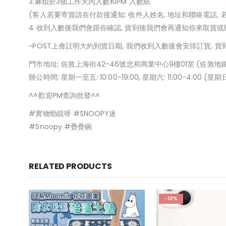
3.麻煩於3個工作天內入數和PM 入數紙
(客人若要寄貨請在付款後通知: 收件人姓名, 地址和聯絡電話, 
4 收到入數後我們會跟你確認, 貨到後我們會再通知你來取貨
~POST上會註明大約到貨日期, 我們收到入數後會安排訂貨, 
門巿地址: 佐敦上海街42-46號忠和商業中心9樓01室 (佐敦地
辦公時間: 星期一至五: 10:00-19:00, 星期六: 11:00-4:00 
^^歡迎PM查詢批發^^
#實物勁靚呀 #SNOOPY迷
#Snoopy #疊疊碗
RELATED PRODUCTS
-10%