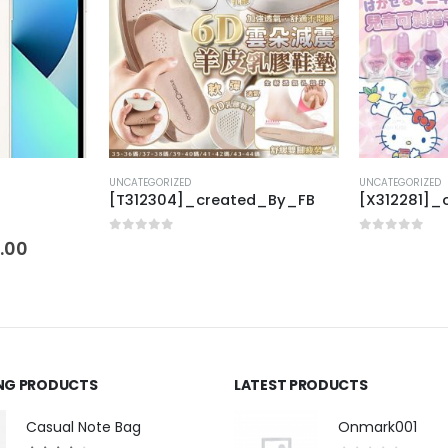
UNCATEGORIZED
UNCATEGORIZED
ed_By_FB
[X312281]_created_By_FB
[J401032]
0
out of 5
0
out of 5
ING PRODUCTS
LATEST PRODUCTS
Casual Note Bag
Onmark001