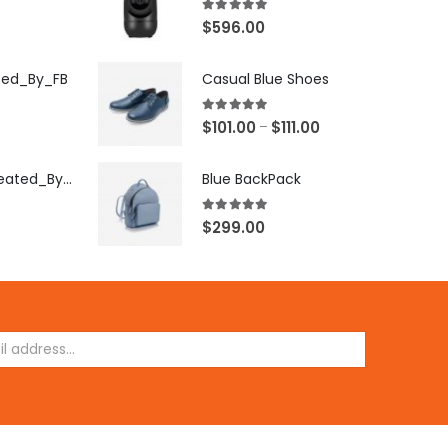
5.00
out of 5
$
596.00
ted_By_FB
Casual Blue Shoes
5.00
out of 5
$
101.00
$
111.00
–
[X503248Z]_Created_By_FB
Blue BackPack
5.00
out of 5
$
299.00