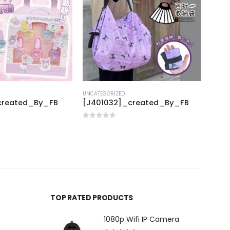
UNCATEGORIZED
UNCAT
_created_By_FB
[E401023]_created_By_FB
[J31
0
out of 5
0
out
TOP RATED PRODUCTS
1080p Wifi IP Camera