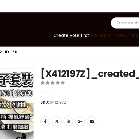
Create your first
navigation menu here
ED_BY_FB
[X412197Z]_create
0
out of 5
SKU:
X412197Z