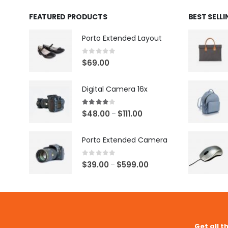
FEATURED PRODUCTS
BEST SELL
Porto Extended Layout
0
out of 5
$
69.00
Digital Camera 16x
4.00
out of 5
$
48.00
$
111.00
–
Porto Extended Camera
0
out of 5
$
39.00
$
599.00
–
Get all t