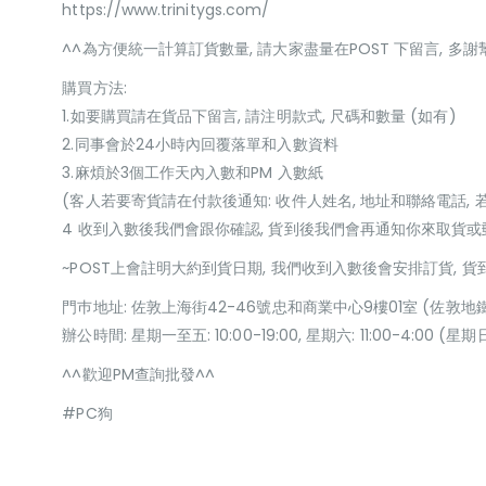
https://www.trinitygs.com/
^^為方便統一計算訂貨數量, 請大家盡量在POST 下留言, 多謝
購買方法:
1.如要購買請在貨品下留言, 請注明款式, 尺碼和數量 (如有)
2.同事會於24小時內回覆落單和入數資料
3.麻煩於3個工作天內入數和PM 入數紙
(客人若要寄貨請在付款後通知: 收件人姓名, 地址和聯絡電話, 
4 收到入數後我們會跟你確認, 貨到後我們會再通知你來取貨
~POST上會註明大約到貨日期, 我們收到入數後會安排訂貨, 
門巿地址: 佐敦上海街42-46號忠和商業中心9樓01室 (佐敦地
辦公時間: 星期一至五: 10:00-19:00, 星期六: 11:00-4:00 
^^歡迎PM查詢批發^^
#PC狗