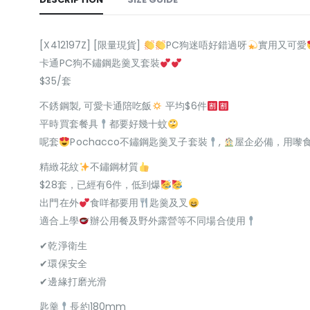
[X412197Z] [限量現貨]
PC狗迷唔好錯過呀
實用又可愛
卡通PC狗不鏽鋼匙羹叉套裝
$35/套
不銹鋼製, 可愛卡通陪吃飯
平均$6件
平時買套餐具
都要好幾十蚊
呢套
Pochacco不鏽鋼匙羹叉子套裝
,
屋企必備，用嚟
精緻花紋
不鏽鋼材質
$28套，已經有6件，低到爆
出門在外
食咩都要用
匙羹及叉
適合上學
辦公用餐及野外露營等不同場合使用
✔乾淨衛生
✔環保安全
✔邊緣打磨光滑
匙羹
長約180mm