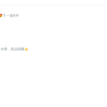
一套6件
食水果，甜品啱曬