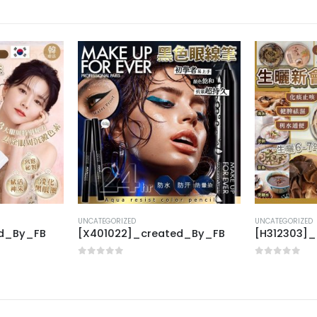
UNCATEGORIZED
UNCATEGORIZED
ed_By_FB
[X401022]_created_By_FB
[H312303]
0
out of 5
0
out of 5