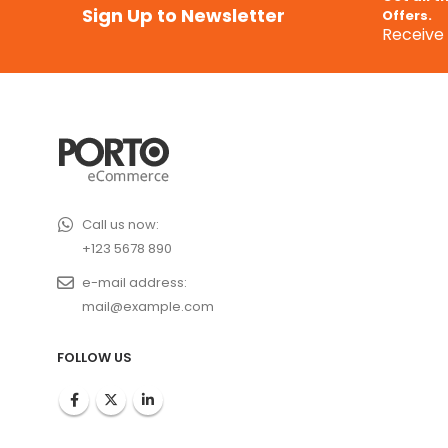
Sign Up to Newsletter
Offers.
Receive 
Call us now:
+123 5678 890
e-mail address:
mail@example.com
FOLLOW US