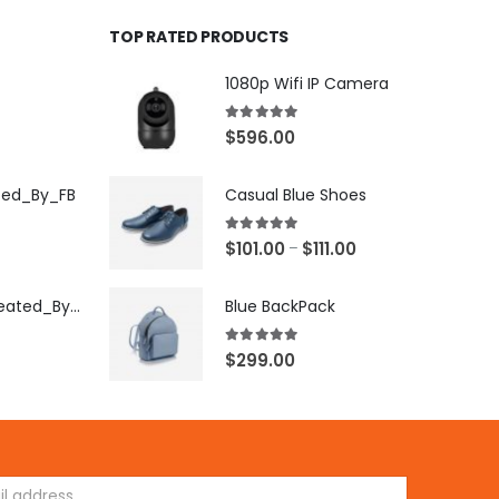
TOP RATED PRODUCTS
1080p Wifi IP Camera
5.00
out of 5
$
596.00
ted_By_FB
Casual Blue Shoes
5.00
out of 5
$
101.00
$
111.00
–
[X503248Z]_Created_By_FB
Blue BackPack
5.00
out of 5
$
299.00