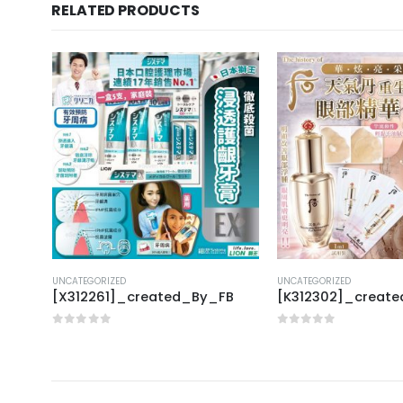
RELATED PRODUCTS
UNCATEGORIZED
UNCATEGORIZED
FB
[X312261]_created_By_FB
[K312302]_creat
0
out of 5
0
out of 5