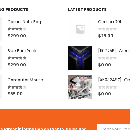
ING PRODUCTS
LATEST PRODUCTS
Casual Note Bag
Onmark001
4.00
out of 5
0
out of 5
$
299.00
$
25.00
Blue BackPack
[110725P]_Crea
5.00
out of 5
0
out of 5
$
299.00
$
0.00
Computer Mouse
4.00
out of 5
0
out of 5
$
55.00
$
0.00
he latest information on Events, Sales and