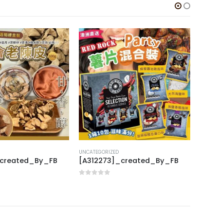
-1
UNCATEGORIZED
UNCAT
_created_By_FB
[A312273]_created_By_FB
Ipho
0
out of 5
0
out
$
27