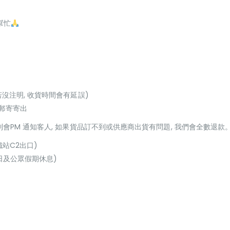
幫忙
若沒注明, 收貨時間會有延誤)
或郵寄寄出
貨到會PM 通知客人, 如果貨品訂不到或供應商出貨有問題, 我們會全數退款
鐵站C2出口)
(星期日及公眾假期休息)