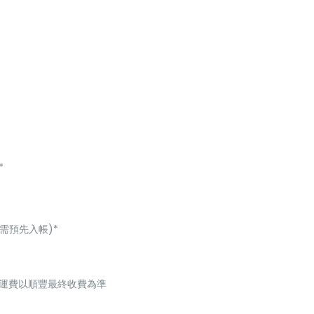
*
 需預先入帳)*
起，運費以順豐最終收費為準