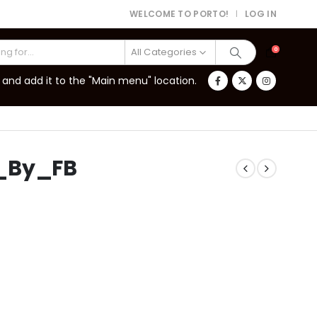
WELCOME TO PORTO!
LOG IN
|
All Categories
0
and add it to the "Main menu" location.
d_By_FB