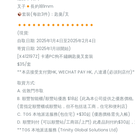
叉子
長約181mm
套裝(每款3件)：匙羹/叉
(現貨:
自取日期: 2025年1月4日至2025年2月4日
寄貨日期: 2025年1月頭開始)
[X412197Z] 卡通PC狗不鏽鋼匙羹叉套裝
$35/套
**本店接受支付寶HK, WECHAT PAY HK, 八達通(必須到店付)*
取貨方式:
A. 佐敦門巿取
B. 順豐智能櫃/順豐站優惠 $18起 (此為本公司提供之優惠價格,
(需指定順豐櫃或順豐站，但不包括送工商，住宅和便利店)
C. TGS 本地派送服務(包住宅) +$30起 (優惠價格需先入帳)
D. 順豐到付 (可以順豐站/工商區/上門) 此產品到付約$30
**TGS 本地派送服務 (Trinity Global Solutions Ltd)