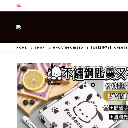
ENG
USD
|
HOME
SHOP
UNCATEGORIZED
[X412197Z]_CREAT